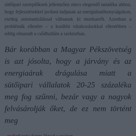
sütőipari szereplőknek jellemzően nincs elegendő tartaléka ahhoz,
hogy fejlesztésekkel javítani tudjanak az energiahatékonyságukon,
esetleg automatizálással váltsanak ki munkaerőt. Azonban a
problémák ellenére – a korábbi várakozásokkal ellentétben –
eddig elmaradt a csődhullám a szektorban.
Bár korábban a Magyar Pékszövetség
is azt jósolta, hogy a járvány és az
energiaárak drágulása miatt a
sütőipari vállalatok 20-25 százaléka
meg fog szűnni, bezár vagy a nagyok
felvásárolják őket, de ez nem történt
meg
-
nyilatkozta
Septe József a nyáron.