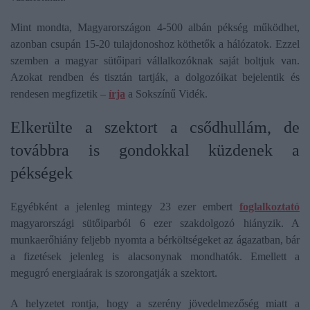
Mint mondta, Magyarországon 4-500 albán pékség működhet,
azonban csupán 15-20 tulajdonoshoz köthetők a hálózatok. Ezzel
szemben a magyar sütőipari vállalkozóknak saját boltjuk van.
Azokat rendben és tisztán tartják, a dolgozóikat bejelentik és
rendesen megfizetik –
írja
a Sokszínű Vidék.
Elkerülte a szektort a csődhullám, de
továbbra is gondokkal küzdenek a
pékségek
Egyébként a jelenleg mintegy 23 ezer embert
foglalkoztató
magyarországi sütőiparból 6 ezer szakdolgozó hiányzik. A
munkaerőhiány feljebb nyomta a bérköltségeket az ágazatban, bár
a fizetések jelenleg is alacsonynak mondhatók. Emellett a
megugró energiaárak is szorongatják a szektort.
A helyzetet rontja, hogy a szerény jövedelmezőség miatt a