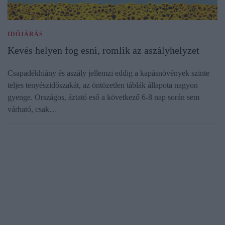
IDŐJÁRÁS
Kevés helyen fog esni, romlik az aszályhelyzet
Csapadékhiány és aszály jellemzi eddig a kapásnövények szinte
teljes tenyészidőszakát, az öntözetlen táblák állapota nagyon
gyenge. Országos, áztató eső a következő 6-8 nap során sem
várható, csak…