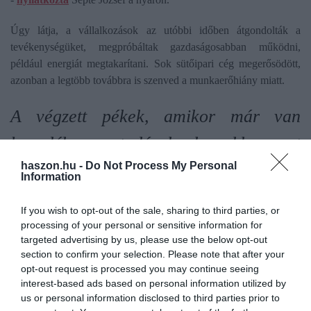
Úgy látja, a vállalkozások az utóbbi időben átgondolták a
tevékenységüket, megpróbáltak gazdaságosabban működni,
például energiát megtakarítani. Sok sütőipari cég megerősödött,
azonban a legtöbb továbbra is szenved a munkaerőhiány miatt.
A végzett pékek, amikor már van
hozadéka a tudásuknak, akkor azt
haszon.hu -
Do Not Process My Personal
Németországban, Ausztriában vagy
Information
Norvégiában is hasznosítják. A jobb
If you wish to opt-out of the sale, sharing to third parties, or
fizetés reményében választják egy
processing of your personal or sensitive information for
targeted advertising by us, please use the below opt-out
másik európai ország sütödéjét. (…) A
section to confirm your selection. Please note that after your
opt-out request is processed you may continue seeing
sütőiparban az elmúlt években azért
interest-based ads based on personal information utilized by
us or personal information disclosed to third parties prior to
komoly béremelés volt, éppen azért,