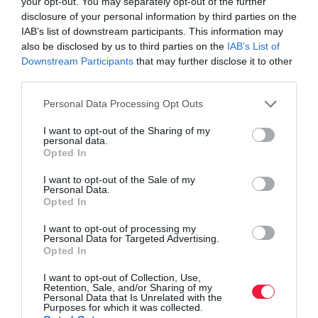
your opt-out. You may separately opt-out of the further
disclosure of your personal information by third parties on the
hogy meg tudják tartani a
IAB’s list of downstream participants. This information may
munkavállalókat
also be disclosed by us to third parties on the
IAB’s List of
Downstream Participants
that may further disclose it to other
third parties.
- tette hozzá a Pékszövetség elnöke.
Please note that this website/app uses one or more Google
Personal Data Processing Opt Outs
services and may gather and store information including but
Egyre kevesebb kenyér fogy
not limited to your visit or usage behaviour. You may click to
I want to opt-out of the Sharing of my
personal data.
grant or deny consent to Google and its third-party tags to
Opted In
Megjegyezte, korábban 72 kilogramm kenyér és 10-12 kilogramm
use your data for below specified purposes in below Google
egyéb pékáru volt az éves egy főre jutó fogyasztás
consent section.
I want to opt-out of the Sale of my
Magyarországon. Azonban mostanra 50-52 kilogrammra csökkent
Personal Data.
Opted In
a kenyérfogyasztás.
I want to opt-out of processing my
Personal Data for Targeted Advertising.
Először a koronavírus-járvány, majd a
Opted In
háború és az infláció emelkedése miatt
I want to opt-out of Collection, Use,
Retention, Sale, and/or Sharing of my
vettek kevesebb kenyeret a magyarok.
Personal Data that Is Unrelated with the
Purposes for which it was collected.