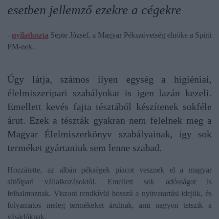
esetben jellemző ezekre a cégekre
-
nyilatkozta
Septe József, a Magyar Pékszövetség elnöke a Spirit
FM-nek.
Úgy látja, számos ilyen egység a higiéniai,
élelmiszeripari szabályokat is igen lazán kezeli.
Emellett kevés fajta tésztából készítenek sokféle
árut. Ezek a tészták gyakran nem felelnek meg a
Magyar Élelmiszerkönyv szabályainak, így sok
terméket gyártaniuk sem lenne szabad.
Hozzátette, az albán pékségek piacot vesznek el a magyar
sütőipari vállalkozásoktól. Emellett sok adósságot is
felhalmoznak. Viszont rendkívül hosszú a nyitvatartási idejük, és
folyamatos meleg termékeket árulnak, ami nagyon tetszik a
vásárlóknak.