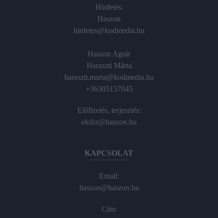
Hirdetés:
Haszon
hirdetes@kodmedia.hu
Haszon Agrár
Haraszti Márta
haraszti.marta@kodmedia.hu
+36305157045
Előfizetés, terjesztés:
elofiz@haszon.hu
KAPCSOLAT
Email:
haszon@haszon.hu
Cím: