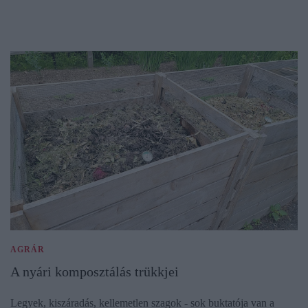
AGRÁR
A nyári komposztálás trükkjei
Legyek, kiszáradás, kellemetlen szagok - sok buktatója van a