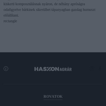
kiskerti komposztálásnak nyáron, de néhány apróságra
odafigyelve bárkinek sikerülhet tápanyagban gazdag humuszt
előállítani.
rectangle
ROVATOK