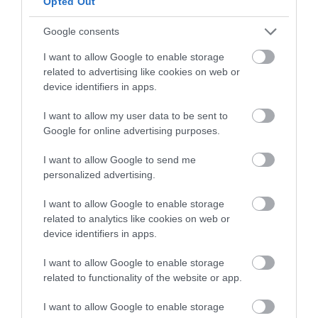
Opted Out
(…) A fogyasztók a minőségibb
Google consents
termékek felé fordultak. Tapasztalatok
I want to allow Google to enable storage
szerint a hagyományos kovászos
related to advertising like cookies on web or
device identifiers in apps.
technológiát használó pékségeknél
egyre inkább ragaszkodnak a vevők a
I want to allow my user data to be sent to
Google for online advertising purposes.
kovásszal készült kenyerekhez
I want to allow Google to send me
personalized advertising.
- fogalmazott az elnök.
I want to allow Google to enable storage
related to analytics like cookies on web or
albán
pékség
pékáru
tészta
sütőipar
device identifiers in apps.
I want to allow Google to enable storage
related to functionality of the website or app.
I want to allow Google to enable storage