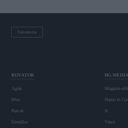
Feliratkozás
ROVATOK
HG MEDI
Agrár
Magazin-előf
Pénz
Hamu és Gy
Piacok
In
Életstílus
Vince