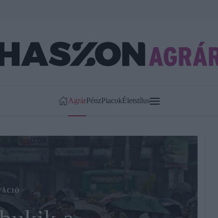
Agrár
Pénz
Piacok
Életstílus
VÁCIÓ