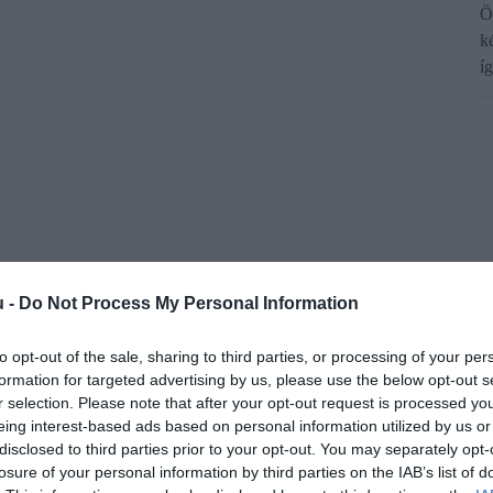
Ö
k
í
u -
Do Not Process My Personal Information
 aszályok, viharok és heves esőzések
tnak a globális gazdaságban 2050-re –
to opt-out of the sale, sharing to third parties, or processing of your per
iss kutatásból.
formation for targeted advertising by us, please use the below opt-out s
r selection. Please note that after your opt-out request is processed y
eing interest-based ads based on personal information utilized by us or
disclosed to third parties prior to your opt-out. You may separately opt-
rált forrásként a Google Keresőben!
losure of your personal information by third parties on the IAB’s list of