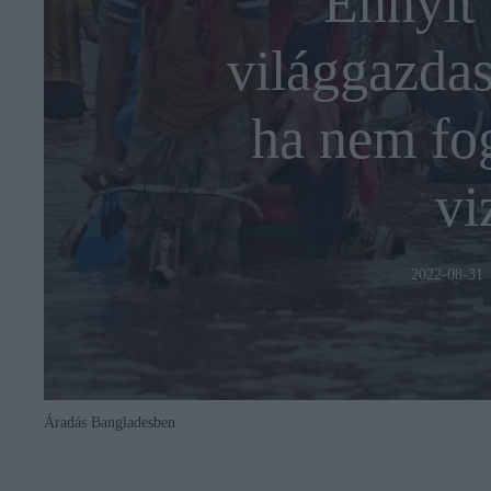
Ennyit 
világgazdas
ha nem fo
vi
2022-08-31
Áradás Bangladesben