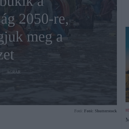
bukik a
ág 2050-re,
gjuk meg a
zet
AGRÁR
I
Fotó:
Fotó: Shutterstock
M