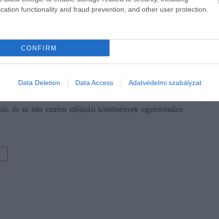
cation functionality and fraud prevention, and other user protection.
eti szektor közül a gyártást és az elosztást érintheti a
hiány a termelést szakíthatja meg, a viharok és áradások az
CONFIRM
a vízbőség és a vízhiány is, 2050-re 332 milliárd dollárnyi
Data Deletion
Data Access
Adatvédelmi szabályzat
ergiaszektor is jelentős kihívásokkal nézhet szembe.
ozás, és az idei extrém időjárási körülmények egyértelműen