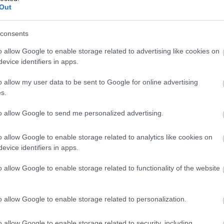
Out
vizsgálta, amelyek eltérő gazdasági és klímahelyzettel
consents
o allow Google to enable storage related to advertising like cookies on
evice identifiers in apps.
o allow my user data to be sent to Google for online advertising
s.
to allow Google to send me personalized advertising.
o allow Google to enable storage related to analytics like cookies on
evice identifiers in apps.
án azt vizsgálták, az extrém időjárási jelenségek hogyan
o allow Google to enable storage related to functionality of the website
gai mekkora összeget veszítenek azonnali és hosszú távú
o allow Google to enable storage related to personalization.
veszteségek 2050-re elérhetik a 3,7 billió dollárt, egyben
A világ második számú gazdasága, Kína pedig az évszázad
o allow Google to enable storage related to security, including