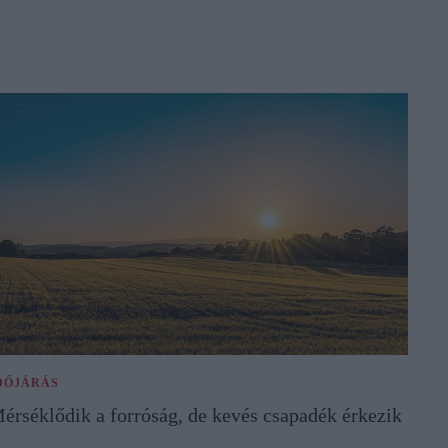
DŐJÁRÁS
érséklődik a forróság, de kevés csapadék érkezik