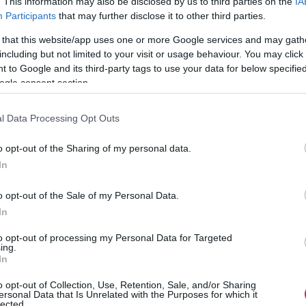
. This information may also be disclosed by us to third parties on the
IA
Participants
that may further disclose it to other third parties.
t öntöttek el Kínában és Indiában, fennakadást okoztak a
 that this website/app uses one or more Google services and may gath
rmést tizedelte szerte Európában.
including but not limited to your visit or usage behaviour. You may click 
 to Google and its third-party tags to use your data for below specifi
ogle consent section.
ági veszteséget jelentenek. A tavalyi extrém szárazságok,
l Data Processing Opt Outs
séggel jártak a brüsszeli Emergency Events adatai szerint –
K
o opt-out of the Sharing of my personal data.
T
In
adást és szárazságot vetít előre a következő évtizedekre, az
HD környezetvédelmi tanácsadó cég jelentéséből.
Ú
o opt-out of the Sale of my Personal Data.
O
In
k
pusztítóbb erő lehet, amelyet egy közösség
to opt-out of processing my Personal Data for Targeted
r
ing.
In
o opt-out of Collection, Use, Retention, Sale, and/or Sharing
ersonal Data that Is Unrelated with the Purposes for which it
lected.