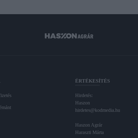
A
ÉRTÉKESÍTÉS
izetés
Hirdetés:
Haszon
émánt
hirdetes@kodmedia.hu
Haszon Agrár
Haraszti Márta