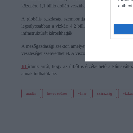
közepére 1,1 billió dollárt veszíthet.
authenti
A globális gazdaság szempontjából a legfontosabb öt üzl
legsúlyosabban a vízkár: 4,2 billió dollár értékben. A víz
infrastruktúrát károsíthatják.
A mezőgazdasági szektor, amelyet egyaránt érzékenyen érint 
veszteséget szenvedhet el. A viszonteladói, a bank- és az en
Itt
írtunk arról, hogy az űrből is érzékelhető a klímavált
annak tudhatók be.
áradás
heves esőzés
vihar
szárazság
vízkár