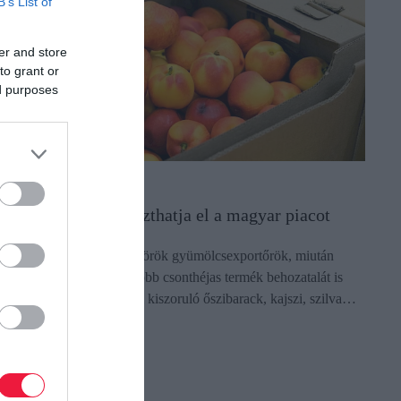
B’s List of
er and store
to grant or
ed purposes
ERESKEDELEM
örök gyümölcs áraszthatja el a magyar piacot
j piacokat kereshetnek a török gyümölcsexportőrök, miután
roszország július 18-tól több csonthéjas termék behozatalát is
orlátozta. Az orosz piacról kiszoruló őszibarack, kajszi, szilva…
ectangle