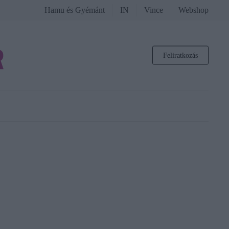
Hamu és Gyémánt
IN
Vince
Webshop
Feliratkozás