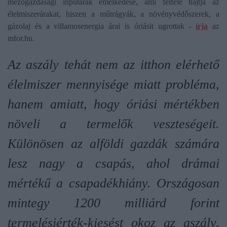
mezőgazdasági inputárak emelkedése, ami felfelé hajtja az
élelmiszerárakat, hiszen a műtrágyák, a növényvédőszerek, a
gázolaj és a villamosenergia árai is óriásit ugrottak -
írja
az
mfor.hu.
Az aszály tehát nem az itthon elérhető
élelmiszer mennyisége miatt probléma,
hanem amiatt, hogy óriási mértékben
növeli a termelők veszteségeit.
Különösen az alföldi gazdák számára
lesz nagy a csapás, ahol drámai
mértékű a csapadékhiány. Országosan
mintegy 1200 milliárd forint
termelésiérték-kiesést okoz az aszály,