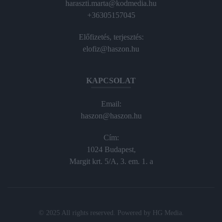
haraszti.marta@kodmedia.hu
+36305157045
Előfizetés, terjesztés:
elofiz@haszon.hu
KAPCSOLAT
Email:
haszon@haszon.hu
Cím:
1024 Budapest,
Margit krt. 5/A, 3. em. 1. a
© 2025 All rights reserved. Powered by
HG Media
.