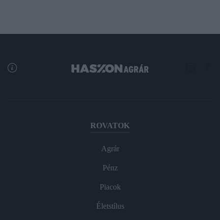
ROVATOK
Agrár
Pénz
Piacok
Életstílus