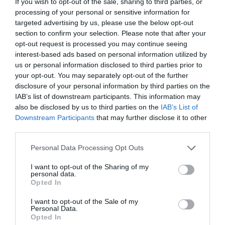
If you wish to opt-out of the sale, sharing to third parties, or
processing of your personal or sensitive information for
nőttek bennük. A hálózat azonban
targeted advertising by us, please use the below opt-out
section to confirm your selection. Please note that after your
teljesen kész van
opt-out request is processed you may continue seeing
interest-based ads based on personal information utilized by
- nyilatkozta a szakember.
us or personal information disclosed to third parties prior to
your opt-out. You may separately opt-out of the further
disclosure of your personal information by third parties on the
A XX. század második felében 300-400 ezer hektárt tudtunk
IAB’s list of downstream participants. This information may
öntözni Magyarországon. Jelenleg nagyjából 60-70 ezer hektárt.
also be disclosed by us to third parties on the
IAB’s List of
Ráadásul évtizedek óta több víz hagyja el az országot, mint
Downstream Participants
that may further disclose it to other
amennyi befolyik.
third parties.
Nem olyan rossz az európai összkép
Please note that this website/app uses one or more Google
Personal Data Processing Opt Outs
services and may gather and store information including but
not limited to your visit or usage behaviour. You may click to
I want to opt-out of the Sharing of my
Európa más, hagyományosan gabonatermesztő államaiban sem jó,
personal data.
grant or deny consent to Google and its third-party tags to
Opted In
de valamivel jobb a termés helyzete. Ezen országok kieső
use your data for below specified purposes in below Google
kukoricatermését kompenzálja, hogy néhány északibb tagállam
consent section.
I want to opt-out of the Sale of my
(Németország, Dánia, Svédország) elkezdett tengerit termelni a
Personal Data.
Opted In
közelmúltban. Náluk rekordtermés várható, így az Európai Unió