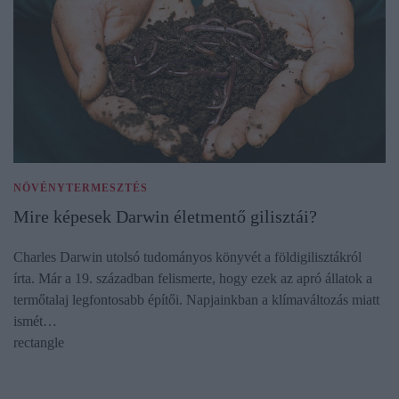
NÖVÉNYTERMESZTÉS
Mire képesek Darwin életmentő gilisztái?
Charles Darwin utolsó tudományos könyvét a földigilisztákról
írta. Már a 19. században felismerte, hogy ezek az apró állatok a
termőtalaj legfontosabb építői. Napjainkban a klímaváltozás miatt
ismét…
rectangle