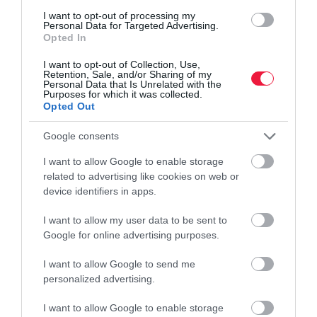
nem lesz idén sem deficites gabonából.
I want to opt-out of processing my
Personal Data for Targeted Advertising.
Opted In
Emellett ukrán búza, kukorica és napraforgóolaj olyan
mennyiségben áll rendelkezésre, hogy az európai igényeket sok
I want to opt-out of Collection, Use,
Retention, Sale, and/or Sharing of my
millió tonnás nagyságrendben ki tudja elégíteni. A keleti
Personal Data that Is Unrelated with the
szomszédunk komoly erőfeszítéseket tesz, hogy gabona- és
Purposes for which it was collected.
Opted Out
étolajkivitelét növelje Nyugat-Európa irányába.
Google consents
gabona
öntözés
aszály
szakértő
termés
I want to allow Google to enable storage
related to advertising like cookies on web or
device identifiers in apps.
I want to allow my user data to be sent to
Google for online advertising purposes.
I want to allow Google to send me
personalized advertising.
I want to allow Google to enable storage