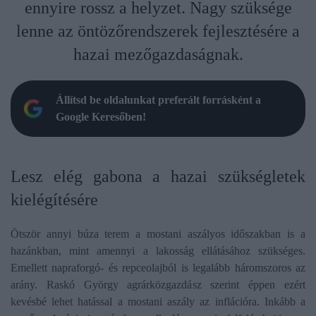
ennyire rossz a helyzet. Nagy szüksége
lenne az öntözőrendszerek fejlesztésére a
hazai mezőgazdaságnak.
Állítsd be oldalunkat preferált forrásként a
Google Keresőben!
Lesz elég gabona a hazai szükségletek
kielégítésére
Ötször annyi búza terem a mostani aszályos időszakban is a
hazánkban, mint amennyi a lakosság ellátásához szükséges.
Emellett napraforgó- és repceolajból is legalább háromszoros az
arány. Raskó György agrárközgazdász szerint éppen ezért
kevésbé lehet hatással a mostani aszály az inflációra. Inkább a