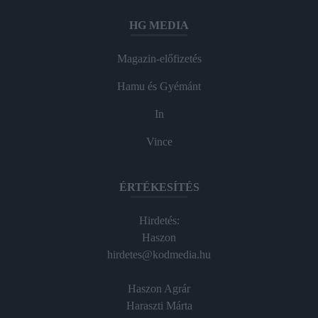
HG MEDIA
Magazin-előfizetés
Hamu és Gyémánt
In
Vince
ÉRTÉKESÍTÉS
Hirdetés:
Haszon
hirdetes@kodmedia.hu
Haszon Agrár
Haraszti Márta