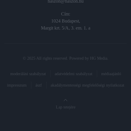
haszon@haszon.hu
Cím:
1024 Budapest,
Margit krt. 5/A, 3. em. 1. a
© 2025 All rights reserved. Powered by
HG Media
.
moderálási szabályzat
adatvédelmi szabályzat
médiaajánló
impresszum
ászf
akadálymentességi megfelelőségi nyilatkozat
Lap tetejére