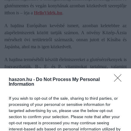
gluténmentes és vegán konyhának azonban közkedvelt szereplője
itthon is – írja a
HelloVidék.hu
.
A hajdina Európában kevésbé ismert, azonban keletebbre az
alapélelmiszerek között tartják számon. A növény Közép-Ázsia
mérsékelt övi területeiről származik, onnan jutott el Kínába és
Japánba, ahol ma is igen közkedvelt.
A hajdina terméséből készült élelmiszereket a gluténérzékenyek is
fogyaszthatják. B-, E- és P- vitaminokat tartalmaz, valamint
antioxidáns-hatása is számottevő. Magas flavonid-tartalma a C-
haszon.hu -
Do Not Process My Personal
vitamin felszívódását segíti a szervezetben, valamint stabilizálhatja
Information
a vércukorszintet is. Korábban a hajdinát gyógynövényként
tartották számon, termését a magas vérnyomás okozta
If you wish to opt-out of the sale, sharing to third parties, or
egészségügyi problémák ellen használták.
processing of your personal or sensitive information for
targeted advertising by us, please use the below opt-out
section to confirm your selection. Please note that after your
növénytermesztés
hajdina
mezőgazdaság
opt-out request is processed you may continue seeing
interest-based ads based on personal information utilized by