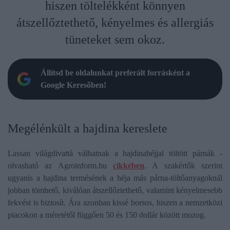
hiszen töltelékként könnyen
átszellőztethető, kényelmes és allergiás
tüneteket sem okoz.
Állítsd be oldalunkat preferált forrásként a
Google Keresőben!
Megélénkült a hajdina kereslete
Lassan világdivattá válhatnak a hajdinahéjjal töltött párnák -
olvasható az Agroinform.hu
cikkében
. A szakértők szerint
ugyanis a hajdina termésének a héja más párna-töltőanyagoknál
jobban tömhető, kiválóan átszellőztethető, valamint kényelmesebb
fekvést is biztosít. Ára azonban kissé borsos, hiszen a nemzetközi
piacokon a méretétől függően 50 és 150 dollár között mozog.