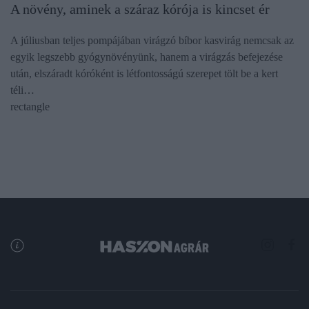
A növény, aminek a száraz kórója is kincset ér
A júliusban teljes pompájában virágzó bíbor kasvirág nemcsak az
egyik legszebb gyógynövényünk, hanem a virágzás befejezése
után, elszáradt kóróként is létfontosságú szerepet tölt be a kert
téli…
rectangle