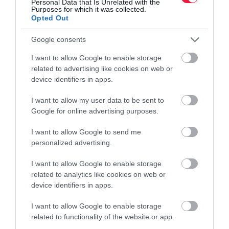
Personal Data that Is Unrelated with the
Purposes for which it was collected.
Opted Out
Google consents
I want to allow Google to enable storage
related to advertising like cookies on web or
device identifiers in apps.
IDŐJÁRÁS
Újabb hőhullám közelít
I want to allow my user data to be sent to
Google for online advertising purposes.
Ma még 30 Celsius-fok körül alakul a csúcshőmérséklet, de a hét
I want to allow Google to send me
második felétől a derült, száraz időben már jellemzően 33-38 fok
personalized advertising.
között lesz a napi csúcs és a hajnalok is egyre kevésbé hoznak…
I want to allow Google to enable storage
related to analytics like cookies on web or
device identifiers in apps.
I want to allow Google to enable storage
related to functionality of the website or app.