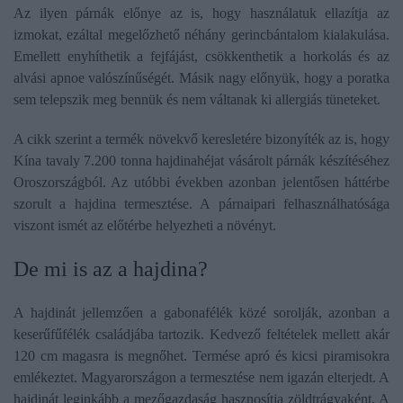
Az ilyen párnák előnye az is, hogy használatuk ellazítja az
izmokat, ezáltal megelőzhető néhány gerincbántalom kialakulása.
Emellett enyhíthetik a fejfájást, csökkenthetik a horkolás és az
alvási apnoe valószínűségét. Másik nagy előnyük, hogy a poratka
sem telepszik meg bennük és nem váltanak ki allergiás tüneteket.
A cikk szerint a termék növekvő keresletére bizonyíték az is, hogy
Kína tavaly 7.200 tonna hajdinahéjat vásárolt párnák készítéséhez
Oroszországból. Az utóbbi években azonban jelentősen háttérbe
szorult a hajdina termesztése. A párnaipari felhasználhatósága
viszont ismét az előtérbe helyezheti a növényt.
De mi is az a hajdina?
A hajdinát jellemzően a gabonafélék közé sorolják, azonban a
keserűfűfélék családjába tartozik. Kedvező feltételek mellett akár
120 cm magasra is megnőhet. Termése apró és kicsi piramisokra
emlékeztet. Magyarországon a termesztése nem igazán elterjedt. A
hajdinát leginkább a mezőgazdaság hasznosítja zöldtrágyaként. A