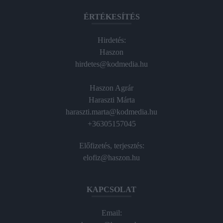
ÉRTÉKESÍTÉS
Hirdetés:
Haszon
hirdetes@kodmedia.hu
Haszon Agrár
Haraszti Márta
haraszti.marta@kodmedia.hu
+36305157045
Előfizetés, terjesztés:
elofiz@haszon.hu
KAPCSOLAT
Email: