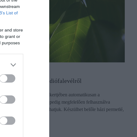
 downstream
B’s List of
er and store
to grant or
ed purposes
ASZNOS TRÜKKÖK.
egdőlt egy tévhit a diófalevélről
 lehullott diólevél sokunk kertjében automatikusan a
öldhulladékok közt végzi, pedig megfelelően felhasználva
öbbféleképpen is hasznosíthatjuk. Készülhet belőle házi permetlé,
omposztalapanyag…
ectangle