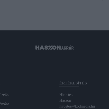
A
ÉRTÉKESÍTÉS
izetés
Hirdetés:
Haszon
émánt
hirdetes@kodmedia.hu