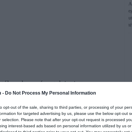
A
e
ut
t
l, mely a száraz talaj miatt
lte. Az enyhülést hozó hidegfront
u -
Do Not Process My Personal Information
atarok csak kisebb körzetekben hoztak
to opt-out of the sale, sharing to third parties, or processing of your per
bra is szomjazik. A folytatás sem ígér
formation for targeted advertising by us, please use the below opt-out s
r selection. Please note that after your opt-out request is processed y
porok, zivatarok várhatók csak.
eing interest-based ads based on personal information utilized by us or
disclosed to third parties prior to your opt-out. You may separately opt-