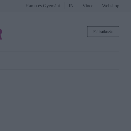
Hamu és Gyémánt
IN
Vince
Webshop
Feliratkozás