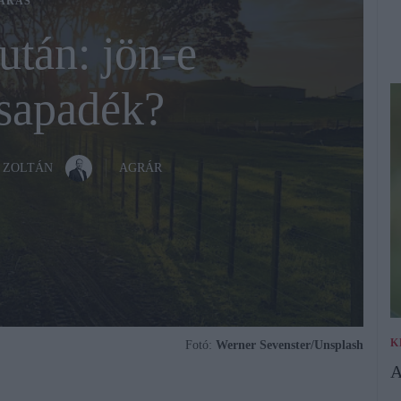
ÁRÁS
tán: jön-e
sapadék?
 ZOLTÁN
AGRÁR
K
Fotó:
Werner Sevenster/Unsplash
A