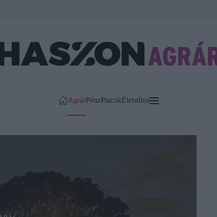
Agrár
Pénz
Piacok
Életstílus