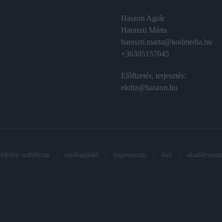
Haszon Agrár
Haraszti Márta
haraszti.marta@kodmedia.hu
+36305157045
Előfizetés, terjesztés:
elofiz@haszon.hu
védelmi szabályzat
médiaajánló
impresszum
ászf
akadálymente