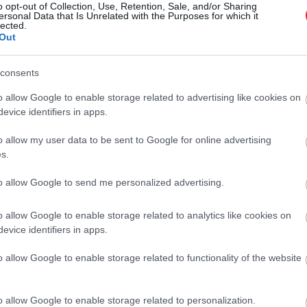
o opt-out of Collection, Use, Retention, Sale, and/or Sharing
csak a Dunántúl nyugati részén és északkeleten fordult elő,
ersonal Data that Is Unrelated with the Purposes for which it
lected.
arminc nap csapadékösszege szinte az egész országban
Out
lnyugaton van többlet. A 90 napos összeg pedig 40-120 mm-
consents
 a múlt hét végére, nedvességtartalma a növények számára
o allow Google to enable storage related to advertising like cookies on
 Az elmúlt 2-3 nap csapadéka csak kisebb körzetekben
evice identifiers in apps.
egy méteres rétegből már csaknem országszerte 100 mm-t
yire augusztus közepén-végén szokott elfogyni a nedvesség
o allow my user data to be sent to Google for online advertising
s.
to allow Google to send me personalized advertising.
edden megdőlt az országos abszolút maximum-hőmérsékleti
gasabb hőmérséklet 42,0 Celsius fok, mely Szécsényben
o allow Google to enable storage related to analytics like cookies on
evice identifiers in apps.
o allow Google to enable storage related to functionality of the website
o allow Google to enable storage related to personalization.
ró, száraz idő a száradást segítette, az átmeneti csapadék a