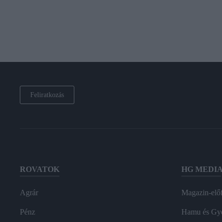
Feliratkozás
ROVATOK
HG MEDI
Agrár
Magazin-előf
Pénz
Hamu és Gy