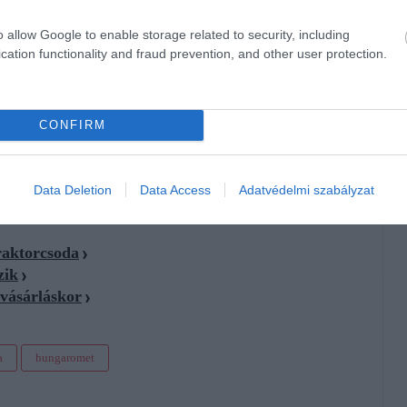
nem rontja.
o allow Google to enable storage related to security, including
cation functionality and fraud prevention, and other user protection.
tt ennek a kultúrának is már csökken a zöldessége, a zöld
k állapota az ország egyes részein rosszabb, mint a 2022-es
pes vagy nagyfokú mezőgazdasági aszály van. Jelentős
z.
CONFIRM
Data Deletion
Data Access
Adatvédelmi szabályzat
traktorcsoda
zik
rvásárláskor
a
hungaromet