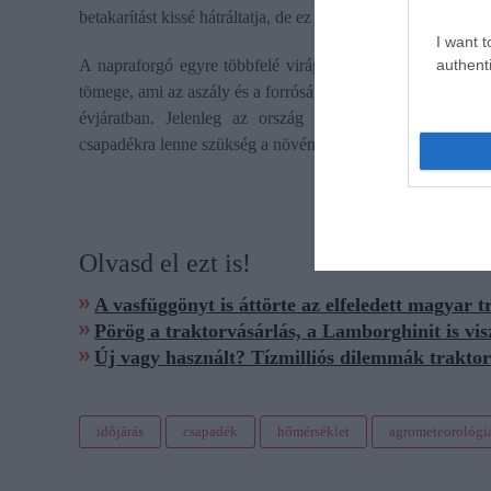
betakarítást kissé hátráltatja, de ez még a termés minőségét 
I want t
authenti
A napraforgó egyre többfelé virágzik, a kukoricával együ
tömege, ami az aszály és a forróság hatása. A kapásnövénye
évjáratban. Jelenleg az ország túlnyomó részén köze
csapadékra lenne szükség a növények optimális fejlődéséhe
Olvasd el ezt is!
A vasfüggönyt is áttörte az elfeledett magyar 
Pörög a traktorvásárlás, a Lamborghinit is vis
Új vagy használt? Tízmilliós dilemmák trakto
időjárás
csapadék
hőmérséklet
agrometeorológi