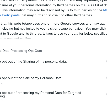
losure of your personal information by third parties on the IAB’s list of
rált forrásként a Google Keresőben!
. This information may also be disclosed by us to third parties on the
IA
Participants
that may further disclose it to other third parties.
 that this website/app uses one or more Google services and may gath
lmú levegő áramlik majd fölénk a következő 6-8 nap során.
including but not limited to your visit or usage behaviour. You may click 
sebb körzetekben várható 10 mm-t meghaladó csapadék. Így
 to Google and its third-party tags to use your data for below specifi
szakias szél gyakran lesz élénk, napközben többfelé erős. A
ogle consent section.
éke többnyire 25 és 30 fok között alakul majd. Napközben
közben 40%, sokfelé 30% alá csökken -
írja
előrejelzésében a
l Data Processing Opt Outs
H
o opt-out of the Sharing of my personal data.
M
In
A
o opt-out of the Sale of my Personal Data.
z
torokat keresik a gazdák 2 millió alatt
In
t
k
to opt-out of processing my Personal Data for Targeted
ing.
r
In
zerdáig, a hidegfront érkeztéig napról napra egyre többfelé