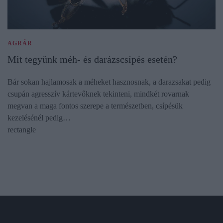
AGRÁR
Mit tegyünk méh- és darázscsípés esetén?
Bár sokan hajlamosak a méheket hasznosnak, a darazsakat pedig
csupán agresszív kártevőknek tekinteni, mindkét rovarnak
megvan a maga fontos szerepe a természetben, csípésük
kezelésénél pedig…
rectangle