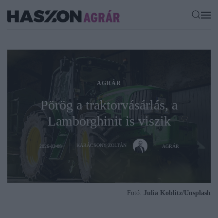
AGRÁR
Pörög a traktorvásárlás, a
Lamborghinit is viszik
KARÁCSONY ZOLTÁN
2026-02-05
AGRÁR
Fotó:
Julia Koblitz/Unsplash