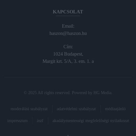
KAPCSOLAT
Email:
haszon@haszon.hu
Cím:
1024 Budapest,
Margit krt. 5/A, 3. em. 1. a
© 2025 All rights reserved. Powered by
HG Media
.
moderálási szabályzat
adatvédelmi szabályzat
médiaajánló
impresszum
ászf
akadálymentességi megfelelőségi nyilatkozat