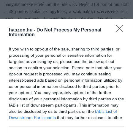
hangulatindexe lefelé indult el idén. Év elején 31,9 pontot mutatott
a 48 pontos skálán az ügyfelek, a szakmaközi szervezetek és a
bank elemzőinek helyzetértékelése alapján készülő, agrár-
élelmiszeripari bizalmi mutató, az MBH AgrárTrend Index értéke,
haszon.hu -
Do Not Process My Personal
ami az előző negyedévi adathoz képest 0,4 pontos gyengülést
Information
jelent.
Elsősorban a tej- és a sertéspiaci problémák
vezettek
csökkenéshez.
If you wish to opt-out of the sale, sharing to third parties, or
processing of your personal or sensitive information for
targeted advertising by us, please use the below opt-out
section to confirm your selection. Please note that after your
opt-out request is processed you may continue seeing
interest-based ads based on personal information utilized by
Olvasd el ezt is!
us or personal information disclosed to third parties prior to
your opt-out. You may separately opt-out of the further
A traktor, amihez ember sem kell, itt tart a
disclosure of your personal information by third parties on the
technológiai forradalom
IAB’s list of downstream participants. This information may
also be disclosed by us to third parties on the
IAB’s List of
Mi ez? Ha akarod, traktor, ha akarod, teherautó
Downstream Participants
that may further disclose it to other
Elindult az új Zetor traktor sorozatgyártása
third parties.