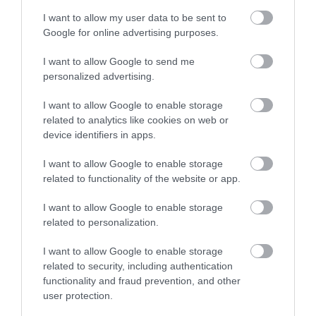
I want to allow my user data to be sent to
Google for online advertising purposes.
I want to allow Google to send me
personalized advertising.
I want to allow Google to enable storage
related to analytics like cookies on web or
device identifiers in apps.
KERT
I want to allow Google to enable storage
Támadásba lendült a diófák réme: így védd meg a
related to functionality of the website or app.
termést
I want to allow Google to enable storage
related to personalization.
A június végén és július elején rajzásnak induló nyugati dióburok-
fúrólégy idén is komoly veszélyt jelent a hazai diótra, ám a
I want to allow Google to enable storage
szakemberek szerint a megfelelő időben megkezdett
related to security, including authentication
növényvédelemmel még…
functionality and fraud prevention, and other
user protection.