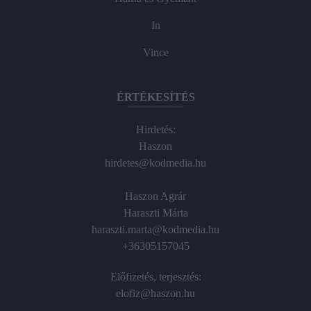
In
Vince
ÉRTÉKESÍTÉS
Hirdetés:
Haszon
hirdetes@kodmedia.hu
Haszon Agrár
Haraszti Márta
haraszti.marta@kodmedia.hu
+36305157045
Előfizetés, terjesztés:
elofiz@haszon.hu