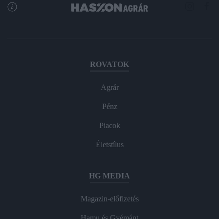
ROVATOK
Agrár
Pénz
Piacok
Életstílus
HG MEDIA
Magazin-előfizetés
Hamu és Gyémánt