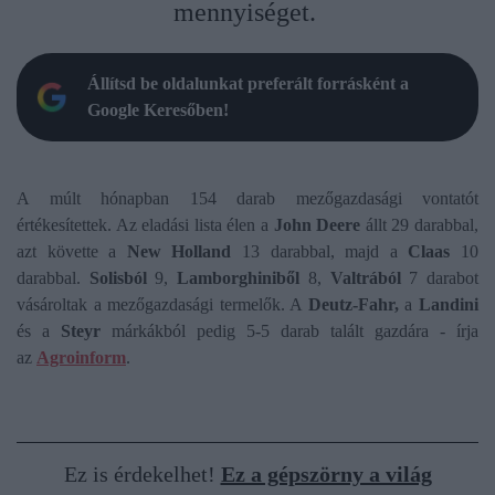
mennyiséget.
Állítsd be oldalunkat preferált forrásként a
Google Keresőben!
A múlt hónapban 154 darab mezőgazdasági vontatót
értékesítettek. Az eladási lista élen a
John Deere
állt 29 darabbal,
azt követte a
New Holland
13 darabbal, majd a
Claas
10
darabbal.
Solisból
9,
Lamborghiniből
8,
Valtrából
7 darabot
vásároltak a mezőgazdasági termelők. A
Deutz-Fahr,
a
Landini
és a
Steyr
márkákból pedig 5-5 darab talált gazdára - írja
az
Agroinform
.
Ez is érdekelhet!
Ez a gépszörny a világ