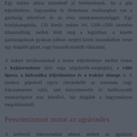
Egy traktor akkor tekinthető jó befektetésnek, ha a gép
teljesítménye, fogyasztása és élettartama összhangban van a
gazdaság méretével és az éves munkamennyiséggel. Egy
középkategóriás, 120 lóerős traktor évi 1200–1500 üzemóra
kihasználtság mellett térül meg a legjobban. a kisebb
gazdaságoknak gyakran jobban megéri közös használatban venni
egy drágább gépet, vagy használt modellt választani.
A traktor kiválasztásánál a motor teljesítménye mellett fontos
a
hajtásrendszer
(két- vagy négykerék-meghajtás), a
váltó
típusa, a hidraulika teljesítménye és a traktor tömege
is. A
modern gépeknél egyre elterjedtebb az automata vagy
fokozatmentes váltó, ami kényelmesebb és hatékonyabb
munkavégzést tesz lehetővé, bár drágább a hagyományos
megoldásoknál.
Pesszimizmust mutat az agrárindex
A kedvező traktoreladási adatok mellett az agrárium