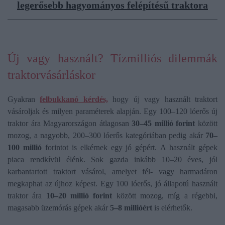
legerősebb hagyományos felépítésű traktora
Új vagy használt? Tízmilliós dilemmák
traktorvásárláskor
Gyakran
felbukkanó kérdés,
hogy új vagy használt traktort
vásároljak és milyen paraméterek alapján. Egy 100–120 lóerős új
traktor ára Magyarországon átlagosan
30–45 millió forint
között
mozog, a nagyobb, 200–300 lóerős kategóriában pedig akár
70–
100 millió
forintot is elkérnek egy jó gépért. A használt gépek
piaca rendkívül élénk. Sok gazda inkább 10–20 éves, jól
karbantartott traktort vásárol, amelyet fél- vagy harmadáron
megkaphat az újhoz képest. Egy 100 lóerős, jó állapotú használt
traktor ára
10–20 millió forint
között mozog, míg a régebbi,
magasabb üzemórás gépek akár
5–8 millióért
is elérhetők.