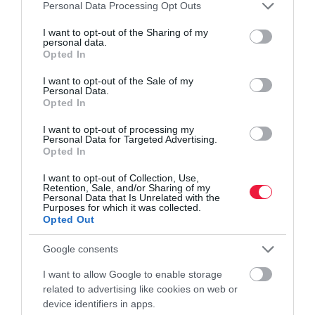
Please note that this website/app uses one or more Google
Personal Data Processing Opt Outs
mezőgép
eladás
john deere
agrár
traktor
services and may gather and store information including but
not limited to your visit or usage behaviour. You may click to
I want to opt-out of the Sharing of my
personal data.
grant or deny consent to Google and its third-party tags to
Opted In
use your data for below specified purposes in below Google
consent section.
I want to opt-out of the Sale of my
Personal Data.
Opted In
I want to opt-out of processing my
Personal Data for Targeted Advertising.
Opted In
I want to opt-out of Collection, Use,
Retention, Sale, and/or Sharing of my
Personal Data that Is Unrelated with the
Purposes for which it was collected.
Opted Out
Google consents
I want to allow Google to enable storage
related to advertising like cookies on web or
device identifiers in apps.