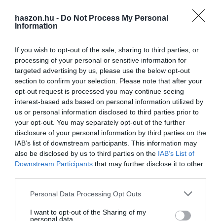
tavaszig legalább a fölső egy méternek föl kellene töltődnie, hogy
a következő nyáron legyen tartalék nedvesség a növények
haszon.hu -
Do Not Process My Personal
Information
számára.
If you wish to opt-out of the sale, sharing to third parties, or
processing of your personal or sensitive information for
targeted advertising by us, please use the below opt-out
section to confirm your selection. Please note that after your
opt-out request is processed you may continue seeing
Olvasd el ezt is!
interest-based ads based on personal information utilized by
us or personal information disclosed to third parties prior to
A traktor, amihez ember sem kell, itt tart a
your opt-out. You may separately opt-out of the further
technológiai forradalom
disclosure of your personal information by third parties on the
Ezért jó a téli fagy a konyhakertben
IAB’s list of downstream participants. This information may
Így lehet saját pisztáciád a kertedben
also be disclosed by us to third parties on the
IAB’s List of
Downstream Participants
that may further disclose it to other
third parties.
hó
időjárás
előrejelzés
hungaromet
fagy
Please note that this website/app uses one or more Google
Personal Data Processing Opt Outs
services and may gather and store information including but
not limited to your visit or usage behaviour. You may click to
I want to opt-out of the Sharing of my
personal data.