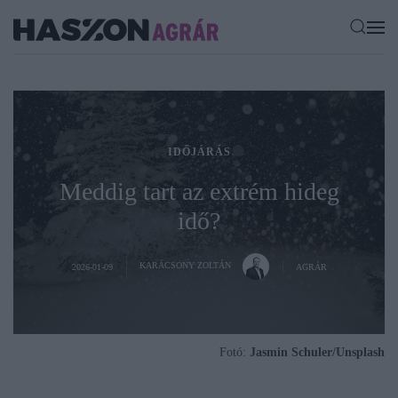
IDŐJÁRÁS
Meddig tart az extrém hideg
idő?
KARÁCSONY ZOLTÁN
2026-01-09
AGRÁR
Fotó:
Jasmin Schuler/Unsplash