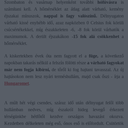
Szombaton és vasárnap helyenként további
hófúvásra
is
számítani kell. A hőmérséklet az átlag alatt várható, kemény
éjszakai mínuszok,
nappal is fagy valószínű.
Délnyugaton
várható kissé enyhébb idő, azaz napközben 0 Celsius fok körüli
csúcsértékekkel, míg északkeleten -6, -8 fok körül várhatók a
maximumok. A derült éjszakákon
-15 fok alá csökkenhet
a
hőmérséklet.
A kiskertekben évek óta nem fagyott el a
füge,
a következő
napokban takarás nélkül a felszín fölötti része
a várható fagyokat
már nem fogja kibírni,
de tőről ki fog hajtani tavasszal. Az új
hajtásokon nem lesz nyári terméshullám, majd csak őszi - írja a
Hungaromet
.
A múlt hét végi csendes, száraz idő után délnyugat felől több
hullámban nedves, míg északról hideg levegő érkezett
térségünkbe hétfőtől kezdve országos havazást okozva.
Kezdetben délkeleten még eső, ónos eső is előfordult. Csütörtök