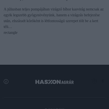
A júliusban teljes pompájában virágzó bíbor kasvirág nemcsak az
egyik legszebb gyógynövényünk, hanem a virágzás befejezése
után, elszáradt kóróként is létfontosságú szerepet tölt be a kert
téli…
rectangle