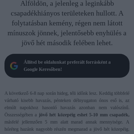
Alföldön, a jelenleg a leginkább
csapadékhiányos területeken hullott. A
folytatásban kemény, régen nem látott
mínuszok jönnek, jelentősebb enyhülés a
jövő hét második felében lehet.
Állítsd be oldalunkat preferált forrásként a
Google Keresőben!
A következő 6-8 nap során hideg, téli időnk lesz. Keddig többfelé
várható kisebb havazás, pénteken délnyugaton ónos eső is, az
elmúlt napokhoz hasonló havazás azonban nem valószínű.
Összességében a
jövő hét közepéig eshet 5-10 mm csapadék,
másfelé jellemzően 5 mm alatt marad annak mennyisége. A
hóréteg hazánk nagyobb részén megmarad a jövő hét közepéig.