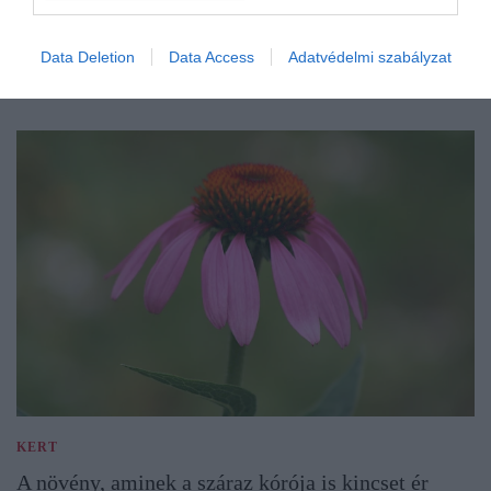
Data Deletion
Data Access
Adatvédelmi szabályzat
KERT
A növény, aminek a száraz kórója is kincset ér