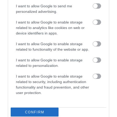
I want to allow Google to send me
personalized advertising.
I want to allow Google to enable storage
related to analytics like cookies on web or
NÖVÉNYTERMESZTÉS
device identifiers in apps.
Rendkívüli riadókészültség az aszály miatt
I want to allow Google to enable storage
related to functionality of the website or app.
Az ország háromnegyedében súlyos a vízhiány, ezért a
legmagasabb fokozatú riadókészültséget léptettük életbe, a vízügyi
I want to allow Google to enable storage
ágazat így az azonnali beavatkozásokat és a szükséges
related to personalization.
intézkedéseket…
I want to allow Google to enable storage
related to security, including authentication
functionality and fraud prevention, and other
user protection.
CONFIRM