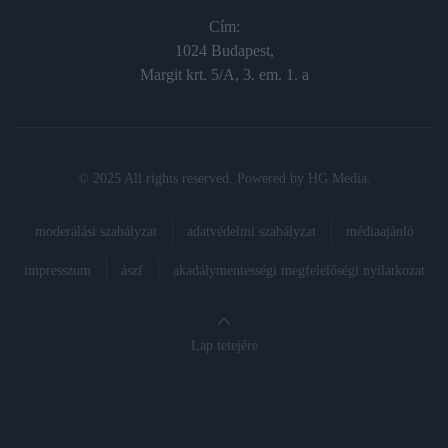
Cím:
1024 Budapest,
Margit krt. 5/A, 3. em. 1. a
© 2025 All rights reserved. Powered by
HG Media
.
moderálási szabályzat
adatvédelmi szabályzat
médiaajánló
impresszum
ászf
akadálymentességi megfelelőségi nyilatkozat
Lap tetejére