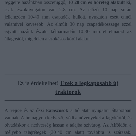
reggelre hazánkban összefüggő,
10-20 cm-es hóréteg alakult ki,
csak északnyugaton van 2-8 cm. Az előző 10 nap során
jellemzően 10-40 mm csapadék hullott, nyugaton esett ennél
valamivel kevesebb. Az elmúlt 30 nap csapadékösszege ezzel
együtt hazánk északi kétharmadán 10-30 mm-rel elmarad az
átlagostól, míg délen a szokásos körül alakul.
Ez is érdekelhet!
Ezek a legkapósabb új
traktorok
A
repce
és az
őszi kalászosok
a hó alatt nyugalmi állapotban
vannak. A hó nagyon kedvező, védi a növényeket a fagykártól, és
olvadáskor a nedvesség lassan a talajba szivárog. Az Alföldön a
mélyebb talajrétegek (30-40 cm alatt) továbbra is szárazak,