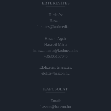
ÉRTÉKESÍTÉS
Hirdetés:
Haszon
hirdetes@kodmedia.hu
Haszon Agrár
Haraszti Márta
haraszti.marta@kodmedia.hu
+36305157045
Előfizetés, terjesztés:
elofiz@haszon.hu
KAPCSOLAT
Email:
haszon@haszon.hu