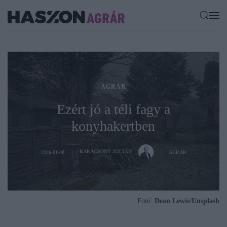
AGRÁR
Ezért jó a téli fagy a
konyhakertben
KARÁCSONY ZOLTÁN
2026-01-08
AGRÁR
Fotó:
Dean Lewis/Unsplash