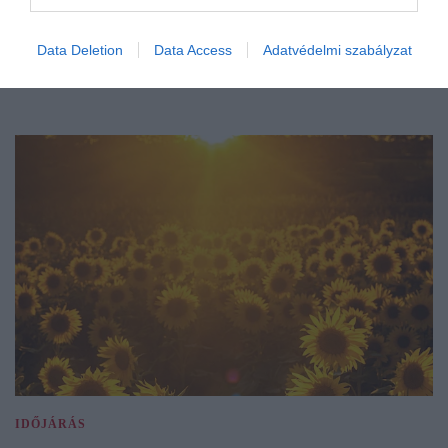
Data Deletion
Data Access
Adatvédelmi szabályzat
IDŐJÁRÁS