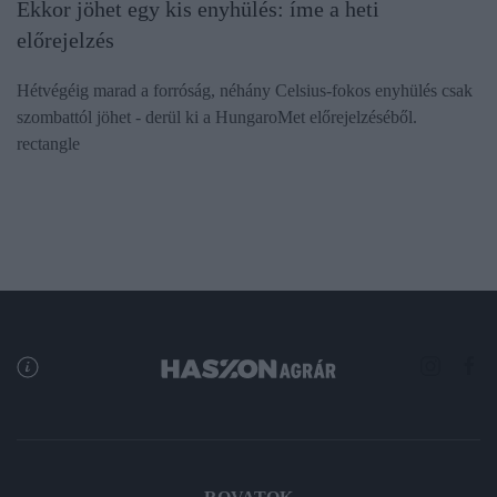
Ekkor jöhet egy kis enyhülés: íme a heti
előrejelzés
Hétvégéig marad a forróság, néhány Celsius-fokos enyhülés csak
szombattól jöhet - derül ki a HungaroMet előrejelzéséből.
rectangle