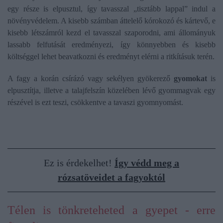
egy része is elpusztul, így tavasszal „tisztább lappal” indul a
növényvédelem. A kisebb számban áttelelő kórokozó és kártevő, e
kisebb létszámról kezd el tavasszal szaporodni, ami állományuk
lassabb felfutását eredményezi, így könnyebben és kisebb
költséggel lehet beavatkozni és eredményt elérni a ritkításuk terén.
A fagy a korán csírázó vagy sekélyen gyökerező
gyomokat
is
elpusztítja, illetve a talajfelszín közelében lévő gyommagvak egy
részével is ezt teszi, csökkentve a tavaszi gyomnyomást.
Ez is érdekelhet!
Így védd meg a
rózsatöveidet a fagyoktól
Télen is tönkreteheted a gyepet - erre