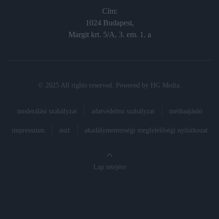
Cím:
1024 Budapest,
Margit krt. 5/A, 3. em. 1. a
© 2025 All rights reserved. Powered by
HG Media
.
moderálási szabályzat
adatvédelmi szabályzat
médiaajánló
impresszum
ászf
akadálymentességi megfelelőségi nyilatkozat
Lap tetejére