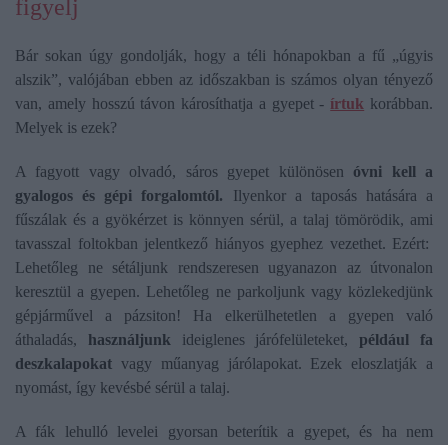
figyelj
Bár sokan úgy gondolják, hogy a téli hónapokban a fű „úgyis
alszik”, valójában ebben az időszakban is számos olyan tényező
van, amely hosszú távon károsíthatja a gyepet -
írtuk
korábban.
Melyek is ezek?
A fagyott vagy olvadó, sáros gyepet különösen
óvni kell a
gyalogos és gépi forgalomtól.
Ilyenkor a taposás hatására a
fűszálak és a gyökérzet is könnyen sérül, a talaj tömörödik, ami
tavasszal foltokban jelentkező hiányos gyephez vezethet. Ezért:
Lehetőleg ne sétáljunk rendszeresen ugyanazon az útvonalon
keresztül a gyepen. Lehetőleg ne parkoljunk vagy közlekedjünk
gépjárművel a pázsiton! Ha elkerülhetetlen a gyepen való
áthaladás,
használjunk
ideiglenes járófelületeket,
például fa
deszkalapokat
vagy műanyag járólapokat. Ezek eloszlatják a
nyomást, így kevésbé sérül a talaj.
A fák lehulló levelei gyorsan beterítik a gyepet, és ha nem