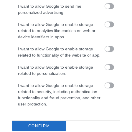
I want to allow Google to send me
personalized advertising.
I want to allow Google to enable storage
related to analytics like cookies on web or
device identifiers in apps.
GYÜMÖLCS
I want to allow Google to enable storage
Itt olcsó az őszibarack! Csak le kell szedni
related to functionality of the website or app.
I want to allow Google to enable storage
Bár augusztusra sok gyümölcsösben már a végéhez közeledik a
related to personalization.
szezon, több hazai ültetvényen továbbra is várják azokat, akik
saját kezűleg szednék le az őszibarackot.
I want to allow Google to enable storage
related to security, including authentication
functionality and fraud prevention, and other
user protection.
CONFIRM