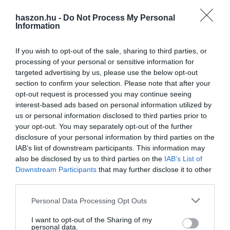
távolítjuk el őket időben,
komoly károkat okozhatnak.
haszon.hu -
Do Not Process My Personal
Information
Ne próbáljuk meg a jeget feltörni
a gyepfelületről, mivel a
fűszálak ilyenkor ridegek, könnyen eltörnek, és ezek a sérülések
If you wish to opt-out of the sale, sharing to third parties, or
tavasszal csúnya, kopár foltokban jelentkezhetnek. Gépi munkát
processing of your personal or sensitive information for
se végezzünk a gyepen, hagyjuk nyugalomban.
targeted advertising by us, please use the below opt-out
section to confirm your selection. Please note that after your
opt-out request is processed you may continue seeing
interest-based ads based on personal information utilized by
us or personal information disclosed to third parties prior to
Olvasd el ezt is!
your opt-out. You may separately opt-out of the further
disclosure of your personal information by third parties on the
Ezek a leghatásosabb immunerősítő gyógynövények
IAB’s list of downstream participants. This information may
télen
also be disclosed by us to third parties on the
IAB’s List of
Ezeket a növényeket télen is öntözni kell
Downstream Participants
that may further disclose it to other
Így óvd meg a fügédet a fagyoktól
third parties.
Please note that this website/app uses one or more Google
Personal Data Processing Opt Outs
services and may gather and store information including but
agrár
fagy
kert
konyhakert
hobbikert
not limited to your visit or usage behaviour. You may click to
I want to opt-out of the Sharing of my
personal data.