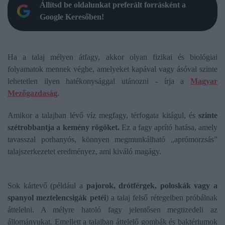
Állítsd be oldalunkat preferált forrásként a
Google Keresőben!
Ha a talaj mélyen átfagy, akkor olyan fizikai és biológiai
folyamatok mennek végbe, amelyeket kapával vagy ásóval szinte
lehetetlen ilyen hatékonysággal utánozni - írja a
Magyar
Mezőgazdaság
.
Amikor a talajban lévő víz megfagy, térfogata kitágul, és
szinte
szétrobbantja a kemény rögöket.
Ez a fagy aprító hatása, amely
tavasszal porhanyós, könnyen megmunkálható „aprómorzsás”
talajszerkezetet eredményez, ami kiváló magágy.
Sok kártevő (például a
pajorok, drótférgek, poloskák vagy a
spanyol meztelencsigák petéi
) a talaj felső rétegeiben próbálnak
áttelelni. A mélyre hatoló fagy jelentősen megtizedeli az
állományukat. Emellett a talajban áttelelő gombák és baktériumok