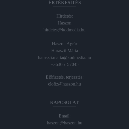
ÉRTÉKESÍTÉS
Hirdetés:
Haszon
hirdetes@kodmedia.hu
Haszon Agrár
Haraszti Márta
haraszti.marta@kodmedia.hu
+36305157045
Előfizetés, terjesztés:
elofiz@haszon.hu
KAPCSOLAT
Email:
haszon@haszon.hu