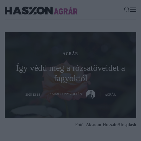
AGRÁR
Így védd meg a rózsatöveidet a
fagyoktól
KARÁCSONY ZOLTÁN
2025-12-18
AGRÁR
Fotó:
Aksoom Hussain/Unsplash