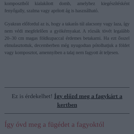
komposztból kialakított domb, amelyhez kiegészítésként
fenyőgally, szalma vagy aprított ág is használható.
Gyakran előfordul az is, hogy a takarás túl alacsony vagy laza, így
nem védi megfelelően a gyökérnyakat. A rózsák tövét legalább
20–30 cm magas földkupaccal érdemes betakarni. Ha ezt ősszel
elmulasztottuk, decemberben még nyugodtan pótolhatjuk a földet
vagy komposztot, amennyiben a talaj nem fagyott át teljesen.
Ez is érdekelhet!
Így előzd meg a fagykárt a
kertben
Így óvd meg a fügédet a fagyoktól