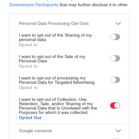
Downstream Participants
that may further disclose it to other
third parties.
Olvasd el ezt is!
Please note that this website/app uses one or more Google
Personal Data Processing Opt Outs
Így gondozd a rózsáidat, hogy újra virágozzanak
services and may gather and store information including but
not limited to your visit or usage behaviour. You may click to
I want to opt-out of the Sharing of my
Ezt teszi a hibiszkusz az egészségünkért
personal data.
grant or deny consent to Google and its third-party tags to
Veszélyes szépség a kertben ez a dísznövény
Opted In
use your data for below specified purposes in below Google
consent section.
I want to opt-out of the Sale of my
Personal Data.
agrár
rózsa
fagy
növény
növényvédelem
Opted In
I want to opt-out of processing my
Personal Data for Targeted Advertising.
Opted In
I want to opt-out of Collection, Use,
Retention, Sale, and/or Sharing of my
Personal Data that Is Unrelated with the
Purposes for which it was collected.
Opted Out
Google consents