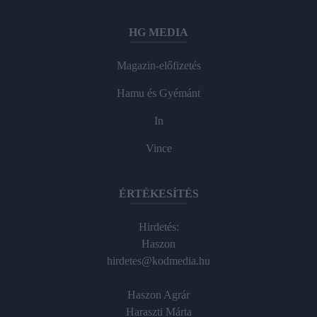
HG MEDIA
Magazin-előfizetés
Hamu és Gyémánt
In
Vince
ÉRTÉKESÍTÉS
Hirdetés:
Haszon
hirdetes@kodmedia.hu
Haszon Agrár
Haraszti Márta