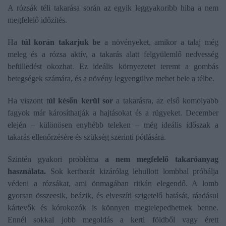
A rózsák téli takarása során az egyik leggyakoribb hiba a nem
megfelelő időzítés.
Ha
túl korán takarjuk be
a növényeket, amikor a talaj még
meleg és a rózsa aktív, a takarás alatt felgyülemlő nedvesség
befülledést okozhat. Ez ideális környezetet teremt a gombás
betegségek számára, és a növény legyengülve mehet bele a télbe.
Ha viszont t
úl későn kerül sor
a takarásra, az első komolyabb
fagyok már károsíthatják a hajtásokat és a rügyeket. December
elején – különösen enyhébb teleken – még ideális időszak a
takarás ellenőrzésére és szükség szerinti pótlására.
Szintén gyakori probléma
a nem megfelelő takaróanyag
használata.
Sok kertbarát kizárólag lehullott lombbal próbálja
védeni a rózsákat, ami önmagában ritkán elegendő. A lomb
gyorsan összeesik, beázik, és elveszíti szigetelő hatását, ráadásul
kártevők és kórokozók is könnyen megtelepedhetnek benne.
Ennél sokkal jobb megoldás a kerti földből vagy érett