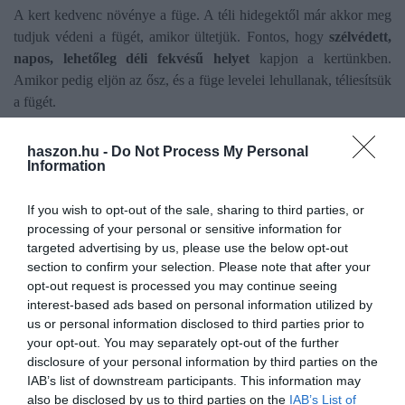
A kert kedvenc növénye a füge. A téli hidegektől már akkor meg
tudjuk védeni a fügét, amikor ültetjük. Fontos, hogy
szélvédett,
napos, lehetőleg déli fekvésű helyet
kapjon a kertünkben.
Amikor pedig eljön az ősz, és a füge levelei lehullanak, téliesítsük
a fügét.
Ehhez vegyük körbe a bokrokat
kukoricaszárral vagy
haszon.hu -
Do Not Process My Personal
dróthálóval,
és tegyünk az ágak közé szalmát, vagy száraz
Information
falevelet. Ezután pedig
takarjuk be a fügefát szövettel,
melyet a
kertészeti boltokban tudunk beszerezni.
If you wish to opt-out of the sale, sharing to third parties, or
processing of your personal or sensitive information for
Ha a fügét konténerben neveljük,
könnyebb helyzetben
targeted advertising by us, please use the below opt-out
section to confirm your selection. Please note that after your
vagyunk, és persze a füge is, mert a tél bejövetele előtt védett
opt-out request is processed you may continue seeing
helyre tudjuk vinni. Ha nincs helyünk, akkor természetesen
interest-based ads based on personal information utilized by
takarással is meg tudjuk védeni, de ilyenkor nem árt, ha a
us or personal information disclosed to third parties prior to
konténert is betakarjuk, és védjük a talajtól való hidegektől is, így
your opt-out. You may separately opt-out of the further
felhelyezzük például egy hungarocell dobozra.
disclosure of your personal information by third parties on the
IAB’s list of downstream participants. This information may
also be disclosed by us to third parties on the
IAB’s List of