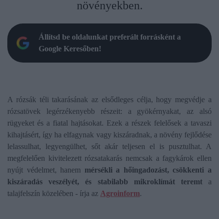
növényekben.
Állítsd be oldalunkat preferált forrásként a
Google Keresőben!
A rózsák téli takarásának az elsődleges célja, hogy megvédje a
rózsatövek legérzékenyebb részeit: a gyökérnyakat, az alsó
rügyeket és a fiatal hajtásokat. Ezek a részek felelősek a tavaszi
kihajtásért, így ha elfagynak vagy kiszáradnak, a növény fejlődése
lelassulhat, legyengülhet, sőt akár teljesen el is pusztulhat. A
megfelelően kivitelezett rózsatakarás nemcsak a fagykárok ellen
nyújt védelmet, hanem
mérsékli a hőingadozást, csökkenti a
kiszáradás veszélyét, és stabilabb mikroklímát teremt
a
talajfelszín közelében - írja az
Agroinform
.