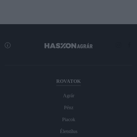
ROVATOK
Agrár
Pénz
Piacok
Életstílus