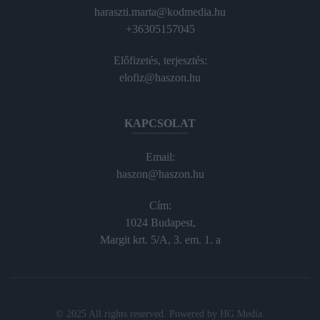
haraszti.marta@kodmedia.hu
+36305157045
Előfizetés, terjesztés:
elofiz@haszon.hu
KAPCSOLAT
Email:
haszon@haszon.hu
Cím:
1024 Budapest,
Margit krt. 5/A, 3. em. 1. a
© 2025 All rights reserved. Powered by
HG Media
.