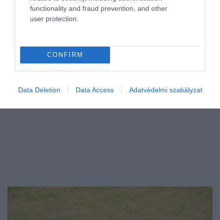
functionality and fraud prevention, and other
Öt-tíz fokot csökken ma a napi csúcshőmérséklet csütörtökhöz
user protection.
képest. Kevés csapadék várható, a jövő hét pedig ismét száraz időt
ígér.
CONFIRM
Data Deletion
Data Access
Adatvédelmi szabályzat