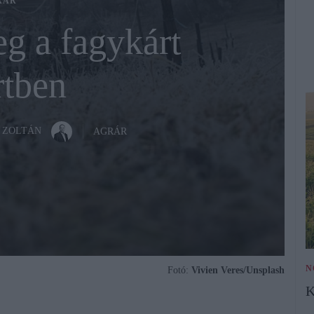
RÁR
g a fagykárt
rtben
 ZOLTÁN
AGRÁR
N
Fotó:
Vivien Veres/Unsplash
K