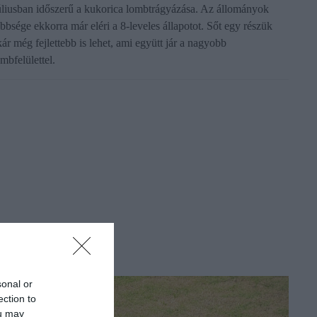
úliusban időszerű a kukorica lombtrágyázása. Az állományok
öbbsége ekkorra már eléri a 8-leveles állapotot. Sőt egy részük
kár még fejlettebb is lehet, ami együtt jár a nagyobb
mbfelülettel.
sonal or
ection to
ou may