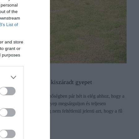
 personal
out of the
 downstream
B’s List of
er and store
to grant or
ed purposes
ERTÁPOLÁS
gy mentheted meg a kiszáradt gyepet
osszantó tény, de a nyári hőségben pár hét is elég ahhoz, hogy a
orábban zölden ragyogó gyep megsárguljon és teljesen
ifakuljon. Ez azonban még nem feltétlenül jelenti azt, hogy a fű
pusztult.
ectangle