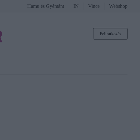
Hamu és Gyémánt
IN
Vince
Webshop
Feliratkozás