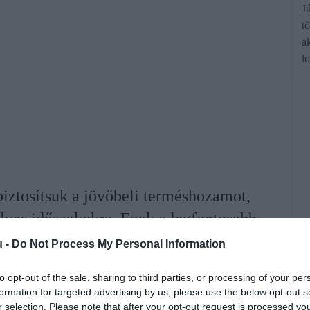
J
t
a
lo
iztosítsuk a jövőbeli terméshozamot,
lyes időszakokra. Ezek a legfontosabb
csok.
u -
Do Not Process My Personal Information
to opt-out of the sale, sharing to third parties, or processing of your per
rált forrásként a Google Keresőben!
formation for targeted advertising by us, please use the below opt-out s
r selection. Please note that after your opt-out request is processed y