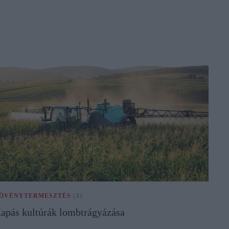
ÖVÉNYTERMESZTÉS
(X)
apás kultúrák lombtrágyázása