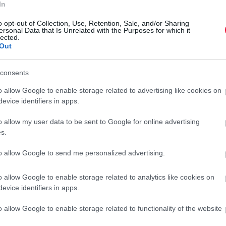
In
 a napsugarakat, majd éjszaka fokozatosan leadják a hőt,
o opt-out of Collection, Use, Retention, Sale, and/or Sharing
ersonal Data that Is Unrelated with the Purposes for which it
lected.
Out
att lassabban hűl le és melegszik fel, ezáltal kiegyenlíti a
lik a napfényt, és melegebb mikroklímát alakítanak ki a
consents
o allow Google to enable storage related to advertising like cookies on
evice identifiers in apps.
o allow my user data to be sent to Google for online advertising
s.
to allow Google to send me personalized advertising.
pség a kertben ez a dísznövény
o allow Google to enable storage related to analytics like cookies on
evice identifiers in apps.
o allow Google to enable storage related to functionality of the website
kor meg tudjuk védeni a fügét, amikor ültetjük. Fontos,