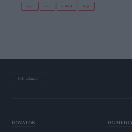
agrár
kert
kiskert
fagy
Feliratkozás
ROVATOK
HG MEDI