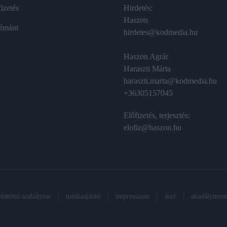
izetés
Hirdetés:
Haszon
émánt
hirdetes@kodmedia.hu
Haszon Agrár
Haraszti Márta
haraszti.marta@kodmedia.hu
+36305157045
Előfizetés, terjesztés:
elofiz@haszon.hu
védelmi szabályzat
médiaajánló
impresszum
ászf
akadálymente