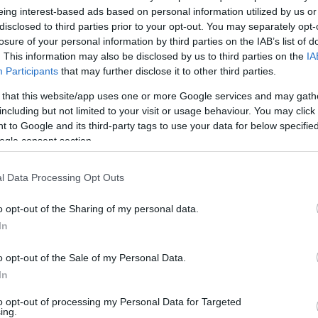
eing interest-based ads based on personal information utilized by us or
disclosed to third parties prior to your opt-out. You may separately opt-
vő víz megfagyásából erednek. Amikor a hőmérséklet nulla
losure of your personal information by third parties on the IAB’s list of
tályok pedig felsértik a sejtfalakat. Ez sejtroncsolódáshoz,
. This information may also be disclosed by us to third parties on the
IA
sztulásához vezethet - írja az Agroinform.
Participants
that may further disclose it to other third parties.
 that this website/app uses one or more Google services and may gath
including but not limited to your visit or usage behaviour. You may click 
tkialakítás
 to Google and its third-party tags to use your data for below specifi
ogle consent section.
onyabb és legegyszerűbb módszer a fagykár megelőzésére a
K
s lehűlést, és szigetelést biztosít a gyökérzónának, így a
l Data Processing Opt Outs
Í
Milyen anyagokat használhatunk? Szerves mulcs: fakéreg,
tápanyagot is adnak a talajnak. Szervetlen mulcs: kavics,
o opt-out of the Sharing of my personal data.
B
k.
In
k
zatos, nyílt kertekben a növények gyorsabban hűlnek le, a
k
o opt-out of the Sale of my Personal Data.
megfelelő szélvédelmet alakítsunk ki. Amit tehetünk a szél
el
In
kat,
alakítsunk ki
lépcsőzetes ültetést.
r
to opt-out of processing my Personal Data for Targeted
ing.
n csökkenthetjük a hőingadozást. Egyszerű, de hatékony