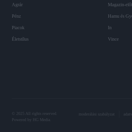
Agrár
Magazin-előf
Pénz
Hamu és Gy
Piacok
In
Életstílus
Vince
© 2025 All rights reserved.
moderálási szabályzat
adat
Powered by
HG Media
.