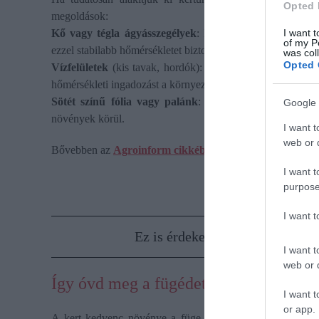
Opted 
megoldások:
Kő vagy tégla ágyásszegélyek
: Ezek napközben elnyelik
I want t
of my P
ezzel stabilabb hőmérsékletet biztosítanak.
was col
Opted 
Vízfelületek
(kis tavak, hordók): A víz hőtehetetlensége mi
hőmérsékleti ingadozást a környezetében.
Sötét színű fólia vagy palánk
: Az ilyen anyagok elnye
Google 
növények körül.
I want t
web or d
Bővebben az
Agroinform cikkében
.
I want t
purpose
I want 
Ez is érdekelhet!
Veszélyes szé
I want t
web or d
Így óvd meg a fügédet a fagyoktól
I want t
or app.
A kert kedvenc növénye a füge. A téli hidegektől már ak