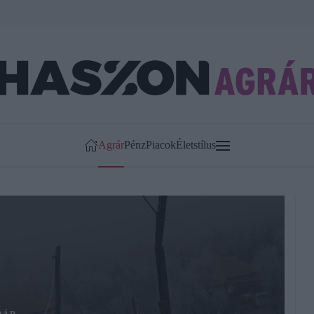
Agrár
Pénz
Piacok
Életstílus