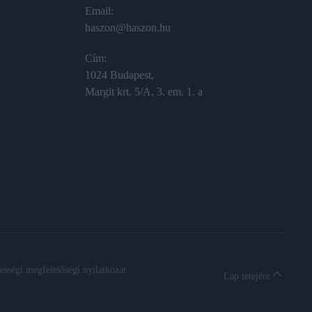
Email:
haszon@haszon.hu
Cím:
1024 Budapest,
Margit krt. 5/A, 3. em. 1. a
sségi megfelelőségi nyilatkozat
Lap tetejére