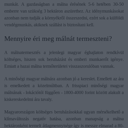
munkát. A gazdaságban a málna érésének 5-6 hetében 30-50
emberre van szükség 3 hektáron aszürethez. Az idénymunkásokat
azonban nem tudják a környékről összeszedni, ezért sok a külföldi
vendégmunkás, akiknek szállást is biztosítani kell.
Mennyire éri meg málnát termeszteni?
A málnatermesztés a jelenlegi magyar éghajlaton rendkívül
költséges, hiszen sok beruházást és emberi munkaerőt igénye.
Emiatt a hazai málna termőterületei visszaszorulóban vannak.
A minőségi magyar málnára azonban jó a kereslet. Emellett az ára
is emelkedett a közelmúltban. A frisspiaci minőségi magyar
málnának - lokációtól függően - 1800-4000 forint között alakult a
kiskereskedelmi ára tavaly.
Magyarországon költséges beruházásokkal ugyan mérsékelhető a
klímaváltozás negatív hatása, azonban manapság a málna
hektáronként termelt átlagmennyisége így is messze elmarad a 80-