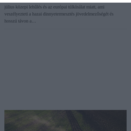
július közepi lehűlés és az európai túlkínálat miatt, ami
veszélyezteti a hazai dinnyetermesztés jövedelmezőségét és
hosszú távon a…