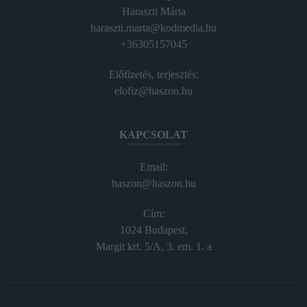
Haraszti Márta
haraszti.marta@kodmedia.hu
+36305157045
Előfizetés, terjesztés:
elofiz@haszon.hu
KAPCSOLAT
Email:
haszon@haszon.hu
Cím:
1024 Budapest,
Margit krt. 5/A, 3. em. 1. a