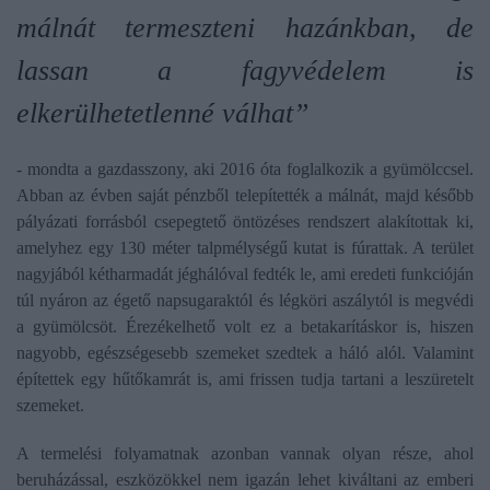
málnát termeszteni hazánkban, de
lassan a fagyvédelem is
elkerülhetetlenné válhat”
- mondta a gazdasszony, aki 2016 óta foglalkozik a gyümölccsel.
Abban az évben saját pénzből telepítették a málnát, majd később
pályázati forrásból csepegtető öntözéses rendszert alakítottak ki,
amelyhez egy 130 méter talpmélységű kutat is fúrattak. A terület
nagyjából kétharmadát jéghálóval fedték le, ami eredeti funkcióján
túl nyáron az égető napsugaraktól és légköri aszálytól is megvédi
a gyümölcsöt. Érezékelhető volt ez a betakarításkor is, hiszen
nagyobb, egészségesebb szemeket szedtek a háló alól. Valamint
építettek egy hűtőkamrát is, ami frissen tudja tartani a leszüretelt
szemeket.
A termelési folyamatnak azonban vannak olyan része, ahol
beruházással, eszközökkel nem igazán lehet kiváltani az emberi