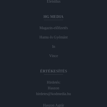
Életstílus
HG MEDIA
Magazin-előfizetés
Hamu és Gyémánt
In
Vince
ÉRTÉKESÍTÉS
Hirdetés:
Haszon
hirdetes@kodmedia.hu
Haszon Agrár