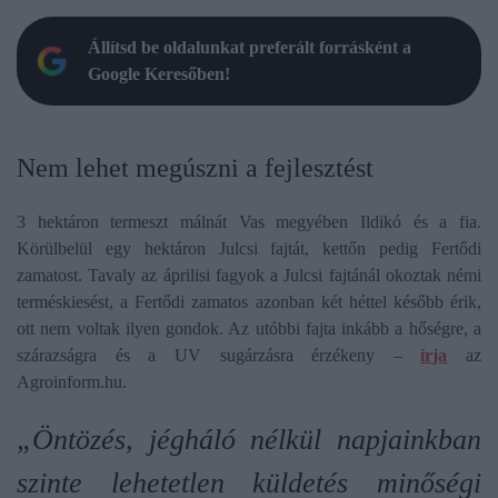
Állítsd be oldalunkat preferált forrásként a
Google Keresőben!
Nem lehet megúszni a fejlesztést
3 hektáron termeszt málnát Vas megyében Ildikó és a fia.
Körülbelül egy hektáron Julcsi fajtát, kettőn pedig Fertődi
zamatost. Tavaly az áprilisi fagyok a Julcsi fajtánál okoztak némi
terméskiesést, a Fertődi zamatos azonban két héttel később érik,
ott nem voltak ilyen gondok. Az utóbbi fajta inkább a hőségre, a
szárazságra és a UV sugárzásra érzékeny –
írja
az
Agroinform.hu.
„Öntözés, jégháló nélkül napjainkban
szinte lehetetlen küldetés minőségi