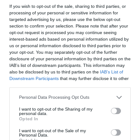
szednek le a termelők évente, kevesebb
If you wish to opt-out of the sale, sharing to third parties, or
processing of your personal or sensitive information for
mint 200 hektár területen”
targeted advertising by us, please use the below opt-out
section to confirm your selection. Please note that after your
opt-out request is processed you may continue seeing
- nyilatkozta korábban Hunyadi István, a FruitVeb, a Magyar
interest-based ads based on personal information utilized by
Zöldség-Gyümölcs Szakmaközi Szervezet és Terméktanács
us or personal information disclosed to third parties prior to
ügyvezető igazgatója.
your opt-out. You may separately opt-out of the further
disclosure of your personal information by third parties on the
A szakember is elmondta, hogy egyrészt a klimatikus változások
IAB’s list of downstream participants. This information may
nem igazán teszik lehetővé, hogy a hazánkban használt fajtákkal
also be disclosed by us to third parties on the
IAB’s List of
Downstream Participants
that may further disclose it to other
hasznot termelően lehessen dolgozni, ugyanis a málna hidegebb
third parties.
éghajlatra való gyümölcs, nem szereti a nagy meleget. Másrészt
egyre nehezebb megtalálni a megfelelő minőségű és mennyiségű
Please note that this website/app uses one or more Google
Personal Data Processing Opt Outs
munkást a betakarítási feladatok elvégzéséhez.
services and may gather and store information including but
not limited to your visit or usage behaviour. You may click to
I want to opt-out of the Sharing of my
personal data.
Hunyadi István nem tartja elképzelhetőnek, hogy
grant or deny consent to Google and its third-party tags to
Opted In
use your data for below specified purposes in below Google
Magyarországon teljesen megszűnik a málnatermesztés, annak a
consent section.
lehetőségét viszont nem zárja ki, hogy még tovább csökken az
I want to opt-out of the Sale of my
Personal Data.
itthon megtermelt mennyiség.