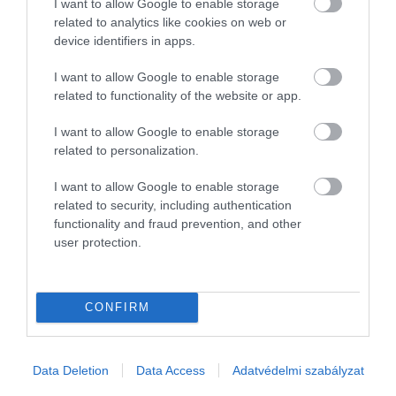
I want to allow Google to enable storage
related to analytics like cookies on web or
device identifiers in apps.
I want to allow Google to enable storage
related to functionality of the website or app.
I want to allow Google to enable storage
related to personalization.
I want to allow Google to enable storage
related to security, including authentication
functionality and fraud prevention, and other
user protection.
NÖVÉNYTERMESZTÉS
CONFIRM
Mekkora felvásárlási árnál éri meg dinnyét
termeszteni?
Data Deletion
Data Access
Adatvédelmi szabályzat
Az önköltségi szint alá csökkent a görögdinnye termelői ára a