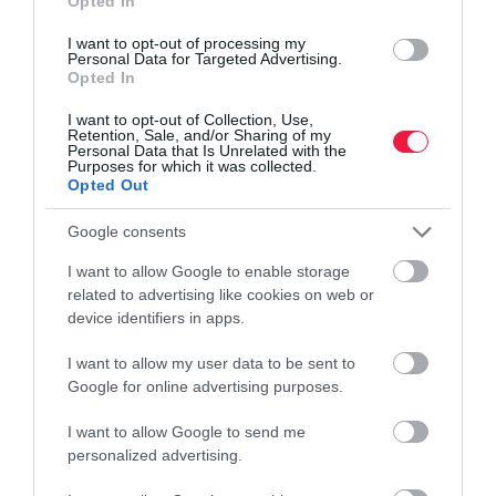
Opted In
Tavaly három-négyezer forintos kilónkénti árakat lehetett látni,
I want to opt-out of processing my
Personal Data for Targeted Advertising.
jellemzően már csak 125 vagy 250 grammos kiszerelésben
Opted In
értékesítették a málnát, de ettől nem lett olcsóbb.
I want to opt-out of Collection, Use,
Retention, Sale, and/or Sharing of my
Personal Data that Is Unrelated with the
Purposes for which it was collected.
málna
termelés
mezőgazdaság
fejlesztés
árak
Opted Out
Google consents
I want to allow Google to enable storage
related to advertising like cookies on web or
device identifiers in apps.
I want to allow my user data to be sent to
Google for online advertising purposes.
I want to allow Google to send me
personalized advertising.