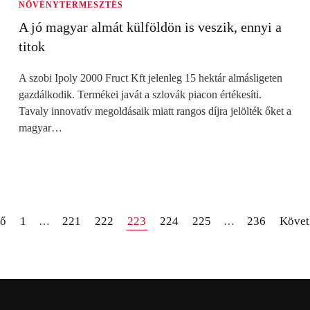
NÖVÉNYTERMESZTÉS
A jó magyar almát külföldön is veszik, ennyi a
titok
A szobi Ipoly 2000 Fruct Kft jelenleg 15 hektár almásligeten
gazdálkodik. Termékei javát a szlovák piacon értékesíti.
Tavaly innovatív megoldásaik miatt rangos díjra jelölték őket a
magyar…
ző
1
221
222
223
224
225
236
Követ
…
…