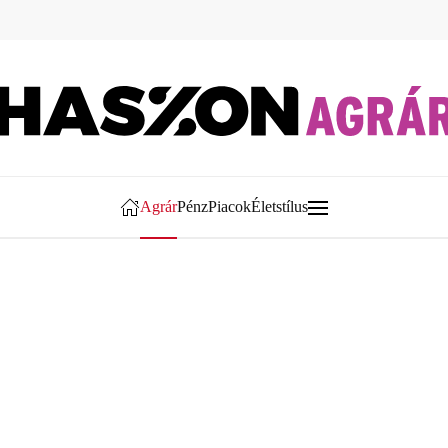
Agrár
Pénz
Piacok
Életstílus