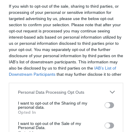
If you wish to opt-out of the sale, sharing to third parties, or
processing of your personal or sensitive information for
ÁLLATTENYÉSZTÉS
INNOVÁCIÓ
ÁLLATTENYÉSZTÉ
targeted advertising by us, please use the below opt-out
Olcsóbb lesz
Most nem
Liba-galibát
section to confirm your selection. Please note that after your
opt-out request is processed you may continue seeing
jövőre is a
pattogatott
kavart a
interest-based ads based on personal information utilized by
sertéshús?
kukorica
magyarokat
us or personal information disclosed to third parties prior to
Most
készül a
ekéző német
your opt-out. You may separately opt-out of the further
disclosure of your personal information by third parties on the
eláruljuk
kukoricaszektorban
agrárportál
IAB’s list of downstream participants. This information may
also be disclosed by us to third parties on the
IAB’s List of
Nem ússzuk meg
Két fontos hírrel is
Erős kritikával
Downstream Participants
that may further disclose it to other
a sertésből készült
jelentkezett a
illette egy német
third parties.
termékek
magyar
agrárportál a hazai
Please note that this website/app uses one or more Google
Personal Data Processing Opt Outs
drágulását sem.
kukoricaszektor:
libatenyésztést és
services and may gather and store information including but
Eddig a sertéspiac
országos szintű
annak termékeit.
not limited to your visit or usage behaviour. You may click to
I want to opt-out of the Sharing of my
volt a gazdaság
kutatásról,
Német állatvédő is
personal data.
grant or deny consent to Google and its third-party tags to
Opted In
talán egyetlen
fejlesztésről és
megszólal az
use your data for below specified purposes in below Google
szegmense, ahol a
nagyberuházásról
ügyben.
consent section.
I want to opt-out of the Sale of my
Personal Data.
fogyasztók nem
is szó van.