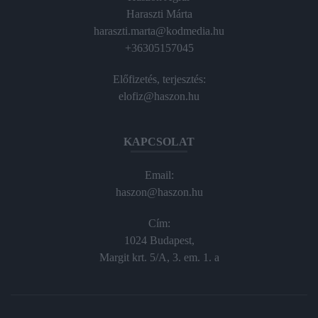
Haraszti Márta
haraszti.marta@kodmedia.hu
+36305157045
Előfizetés, terjesztés:
elofiz@haszon.hu
KAPCSOLAT
Email:
haszon@haszon.hu
Cím:
1024 Budapest,
Margit krt. 5/A, 3. em. 1. a