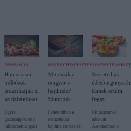
INNOVÁCIÓ
NÖVÉNYTERMESZTÉS
NÖVÉNYTERMESZT
Hamarosan
Mit eszik a
Szereted az
műhúsok
magyar a
édesburgonyachi
áraszthatják el
hajdinán?
Ennek örülni
az üzleteinket
Mutatjuk
fogsz
Egyre
Fellendítheti a
Chipsüzemet
gazdaságosabb a
nemzetközi
adtak át
műcsirkehús ipari
hajdinatermesztést
Ásotthalmon a