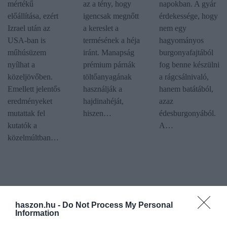
mértékű
az a tény, hogy
napokban. A gyár
előállítása, ezért
igencsak megnőtt
érdekessége, hogy
Izrael után az
a kereslet a
nem egy
USA-ban is
termésének a héja
hagyományos
műhúsüzem
iránt. Manapság
burgonyafajtából
nyílhat a
prémium párnák
fog benne készülni
közeljövőben.
töltőanyagának
a rágcsálnivaló,
Emellett jelentős
használják a
hanem batátából,
eredményeket
hajdinahéját,
azaz
mutattak fel
hiszen…
édesburgonyából.
kutatók a
A…
közelmúltban…
haszon.hu -
Do Not Process My Personal
Information