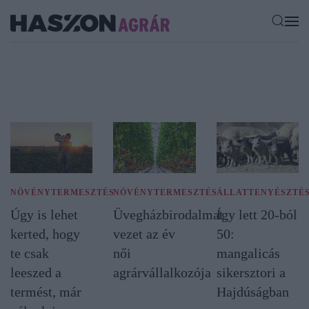
NÖVÉNYTERMESZTÉS
NÖVÉNYTERMESZTÉS
ÁLLATTENYÉSZTÉ
Úgy is lehet
Üvegházbirodalmat
Így lett 20-ból
kerted, hogy
vezet az év
50:
te csak
női
mangalicás
leeszed a
agrárvállalkozója
sikersztori a
termést, már
Hajdúságban