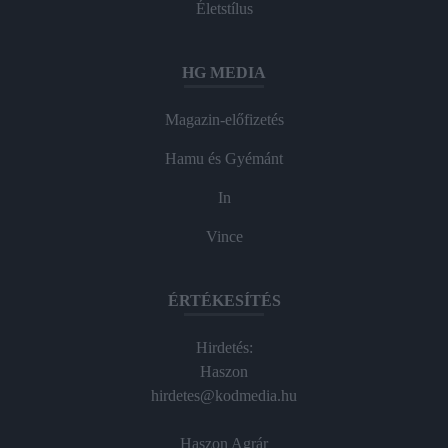
Életstílus
HG MEDIA
Magazin-előfizetés
Hamu és Gyémánt
In
Vince
ÉRTÉKESÍTÉS
Hirdetés:
Haszon
hirdetes@kodmedia.hu
Haszon Agrár