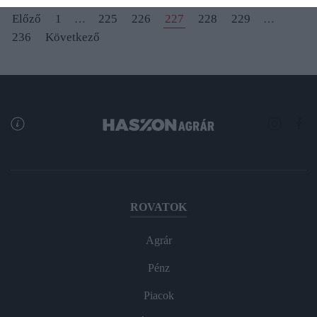
Előző
1
225
226
227
228
229
…
…
236
Következő
ROVATOK
Agrár
Pénz
Piacok