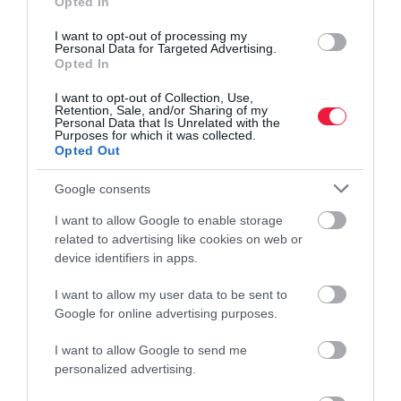
Opted In
érzékelhettek
drágulást, azonban
I want to opt-out of processing my
Personal Data for Targeted Advertising.
ott is
Opted In
körvonalazódni…
I want to opt-out of Collection, Use,
Retention, Sale, and/or Sharing of my
Personal Data that Is Unrelated with the
Purposes for which it was collected.
Opted Out
Google consents
I want to allow Google to enable storage
related to advertising like cookies on web or
device identifiers in apps.
PÉNZES ÖTLET
INNOVÁCIÓ
NÖVÉNYTERMESZT
I want to allow my user data to be sent to
187 éves
Leszerepeltek
„A helyben
Google for online advertising purposes.
családi
a trappisták a
járás
I want to allow Google to send me
sikersztorit
hazai
visszafejlődés”
personalized advertising.
találtunk egy
sajtmustrákon,
– díjnyertes