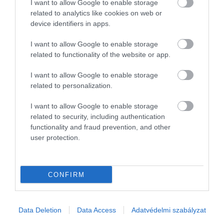
I want to allow Google to enable storage
hazai
de van kivétel
tanácsok
related to analytics like cookies on web or
településen
gazdálkodóknak
device identifiers in apps.
A Stelcz család
Nem sok trappista
Idén is díjazta a
I want to allow Google to enable storage
húsipari múltja
sajt büszkélkedhet
Portfolio Csoport
related to functionality of the website or app.
187 évre vezethető
az idei sikereivel
a magyar agrárium
I want to allow Google to enable storage
vissza. A családi
hazánkban.
több szakemberét.
related to personalization.
receptek
Közülük egy
Cikkünk Zászlós
öröklődtek,
termék szerezte
Tibort és cégét
I want to allow Google to enable storage
minden generáció
meg eddig a
mutatja be, akinek
related to security, including authentication
hozzátett valamit
Kiváló Minőségű
a „Portfolio
functionality and fraud prevention, and other
az eredeti,
Élelmiszer -
Agrárgazdaságért”
user protection.
ínycsiklandó sváb
minősítést,
díjat ítélték oda.
ízekhez, amit
valamint a 2021-es
végül Stelcz
Sajtmustrán a típus
CONFIRM
Ferenc, a Stelcz…
csupán…
Data Deletion
Data Access
Adatvédelmi szabályzat