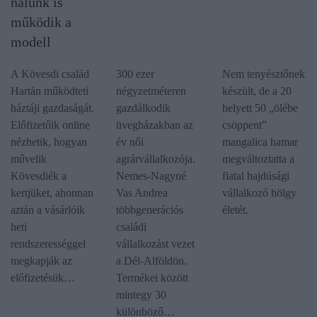
nálunk is
működik a
modell
A Kövesdi család
300 ezer
Nem tenyésztőnek
Hartán működteti
négyzetméteren
készült, de a 20
háztáji gazdaságát.
gazdálkodik
helyett 50 „ölébe
Előfizetőik online
üvegházakban az
csöppent”
nézhetik, hogyan
év női
mangalica hamar
művelik
agrárvállalkozója.
megváltoztatta a
Kövesdiék a
Nemes-Nagyné
fiatal hajdúsági
kertjüket, ahonnan
Vas Andrea
vállalkozó hölgy
aztán a vásárlóik
többgenerációs
életét.
heti
családi
rendszerességgel
vállalkozást vezet
megkapják az
a Dél-Alföldön.
előfizetésük…
Termékei között
mintegy 30
különböző…