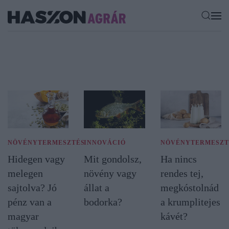
NÖVÉNYTERMESZTÉS
INNOVÁCIÓ
NÖVÉNYTERMESZT
Hidegen vagy
Mit gondolsz,
Ha nincs
melegen
növény vagy
rendes tej,
sajtolva? Jó
állat a
megkóstolnád
pénz van a
bodorka?
a krumplitejes
magyar
kávét?