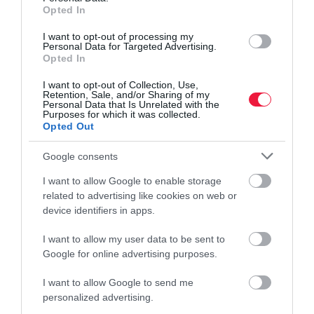
árusítható a…
termelésű
Opted In
karácsonyfánk a
I want to opt-out of processing my
jövőben?
Personal Data for Targeted Advertising.
Opted In
I want to opt-out of Collection, Use,
Retention, Sale, and/or Sharing of my
Personal Data that Is Unrelated with the
Purposes for which it was collected.
Opted Out
Google consents
I want to allow Google to enable storage
related to advertising like cookies on web or
INNOVÁCIÓ
ÁLLATTENYÉSZTÉS
NÖVÉNYTERMESZT
device identifiers in apps.
Hamvaiból
Pulykát ettél
Kukorica
I want to allow my user data to be sent to
támad fel a
karácsonyra?
helyett szója
Google for online advertising purposes.
minőségi
Gondolj a
nő majd a
magyar
tenyésztőkre,
magyar
I want to allow Google to send me
personalized advertising.
pezsgő
durva évük
földeken?