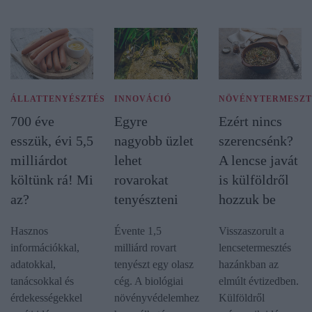
ÁLLATTENYÉSZTÉS
INNOVÁCIÓ
NÖVÉNYTERMESZT
700 éve
Egyre
Ezért nincs
esszük, évi 5,5
nagyobb üzlet
szerencsénk?
milliárdot
lehet
A lencse javát
költünk rá! Mi
rovarokat
is külföldről
az?
tenyészteni
hozzuk be
Hasznos
Évente 1,5
Visszaszorult a
információkkal,
milliárd rovart
lencsetermesztés
adatokkal,
tenyészt egy olasz
hazánkban az
tanácsokkal és
cég. A biológiai
elmúlt évtizedben.
érdekességekkel
növényvédelemhez
Külföldről