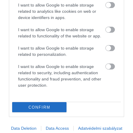
volt
I want to allow Google to enable storage
related to analytics like cookies on web or
A hazai
Hogyan kezelheti
Eddig kisebb
device identifiers in apps.
pezsgőgyártás
egy gazdaság, ha
mennyiségben
I want to allow Google to enable storage
érdemi fejlődése
ellátási nehézségei
termesztett
related to functionality of the website or app.
csak évtizedekkel
vannak, elszálltak
növények
követte a
a költségi, aztán a
hódíthatják meg a
I want to allow Google to enable storage
borkészítés
madárinfluenza
magyar
related to personalization.
technológiai
miatt le kell ölni a
termőföldeket a
I want to allow Google to enable storage
megújulását.
baromfiállományát
klímaváltozás
related to security, including authentication
Manapság
is? Az idei év
hatására, amíg
functionality and fraud prevention, and other
felívelőben van a
nehézségeiről
mások háttérbe
user protection.
szektor, azonban a
számolt be a
szorulhatnak. A
minőségi magyar
nemzetközi…
hazai
pezsgők sikeréhez
mezőgazdaság
CONFIRM
vezető út igen…
sikere múlhat a
váltáson.
Data Deletion
Data Access
Adatvédelmi szabályzat