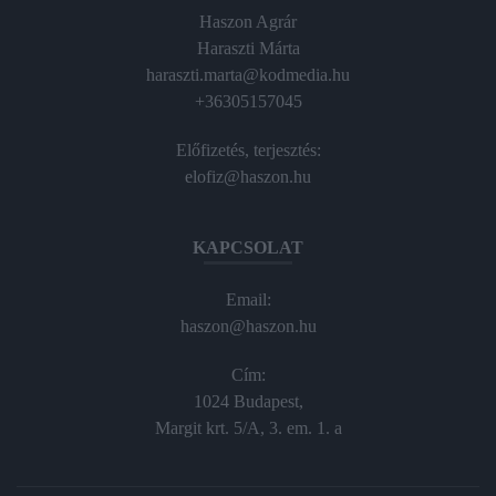
Haszon Agrár
Haraszti Márta
haraszti.marta@kodmedia.hu
+36305157045
Előfizetés, terjesztés:
elofiz@haszon.hu
KAPCSOLAT
Email:
haszon@haszon.hu
Cím:
1024 Budapest,
Margit krt. 5/A, 3. em. 1. a