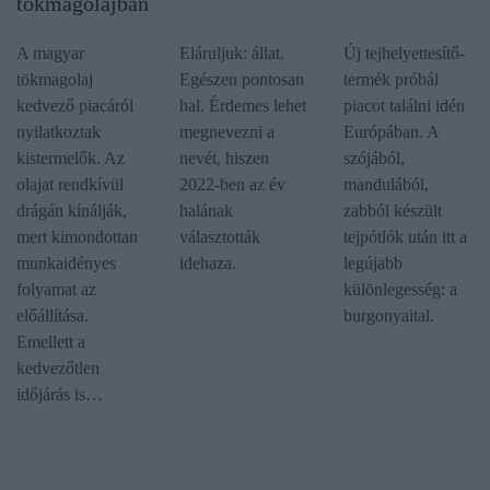
tökmagolajban
A magyar
Eláruljuk: állat.
Új tejhelyettesítő-
tökmagolaj
Egészen pontosan
termék próbál
kedvező piacáról
hal. Érdemes lehet
piacot találni idén
nyilatkoztak
megnevezni a
Európában. A
kistermelők. Az
nevét, hiszen
szójából,
olajat rendkívül
2022-ben az év
mandulából,
drágán kínálják,
halának
zabból készült
mert kimondottan
választották
tejpótlók után itt a
munkaidényes
idehaza.
legújabb
folyamat az
különlegesség: a
előállítása.
burgonyaital.
Emellett a
kedvezőtlen
időjárás is…