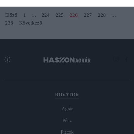
Előző
1
224
225
226
227
228
…
…
236
Következő
ROVATOK
Agrár
Pénz
Piacok