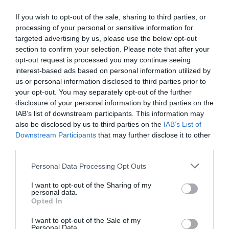
negyedénél
veszélyesnek
vehetünk még
If you wish to opt-out of the sale, sharing to third parties, or
talált
minősített egy
magyar
processing of your personal or sensitive information for
problémát egy
forgalomban
karácsonyfát?
targeted advertising by us, please use the below opt-out
vizsgálat, íme
lévő „mézet”
section to confirm your selection. Please note that after your
opt-out request is processed you may continue seeing
a teljes lista
a Nébih
interest-based ads based on personal information utilized by
us or personal information disclosed to third parties prior to
Húszból öt virsli
Újabb mézként
Végleg
your opt-out. You may separately opt-out of the further
esetében talált
árult terméket
eltűnhetnek a
disclosure of your personal information by third parties on the
hibát a tavalyi
rendelt vissza a
magyar fenyvesek.
IAB’s list of downstream participants. This information may
eggyel szemben az
Nébih. A tételt
Azonban nem
also be disclosed by us to third parties on the
IAB’s List of
Downstream Participants
that may further disclose it to other
Innovációs és
egészséget
csak nálunk
third parties.
Technológiai
veszélyeztető, nem
vannak
Minisztérium
biztonságos
veszélyben, az
Please note that this website/app uses one or more Google
Personal Data Processing Opt Outs
(ITM) a szokásos
élelmiszernek
egész kontinens
services and may gather and store information including but
not limited to your visit or usage behaviour. You may click to
I want to opt-out of the Sharing of my
évvégi
minősítette a
tűlevelű erdőit
personal data.
grant or deny consent to Google and its third-party tags to
termékellenőrzése
hivatal.
veszélyek
Opted In
use your data for below specified purposes in below Google
során. Két
fenyegetik. Vajon
consent section.
I want to opt-out of the Sale of my
élelmiszer nem is
lehet-e magyar
Personal Data.