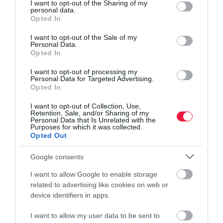
not limited to your visit or usage behaviour. You may click to
I want to opt-out of the Sharing of my
personal data.
várakozások
pecsenyekacsa
cserben hagyja
grant or deny consent to Google and its third-party tags to
Opted In
szerint a
törzsállományban
magyar gazdákat,
use your data for below specified purposes in below Google
consent section.
következő
és egy hízólúd
és csak külföldre
I want to opt-out of the Sale of my
Personal Data.
évtizedben is
tartó gazdaságban
fog szállítani. A
Opted In
hasonlóképpen
is madárinfluenza
hírre azonnal
gyarapodhat. Az
vírus jelenlétét
reagált a cég. A…
I want to opt-out of processing my
Personal Data for Targeted Advertising.
OTP Agrár
igazolta a
Opted In
szakértői
Nemzeti…
I want to opt-out of Collection, Use,
legutóbbi…
Retention, Sale, and/or Sharing of my
Personal Data that Is Unrelated with the
Purposes for which it was collected.
Opted Out
Google consents
I want to allow Google to enable storage
related to advertising like cookies on web or
device identifiers in apps.
I want to allow my user data to be sent to
INNOVÁCIÓ
NÖVÉNYTERMESZTÉS
INNOVÁCIÓ