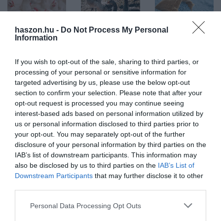
haszon.hu -
Do Not Process My Personal
Information
ÁLLATTENYÉSZTÉS
ÁLLATTENYÉSZTÉS
INNOVÁCIÓ
Megéri a
Már csak ez
Kialakulhat
If you wish to opt-out of the sale, sharing to third parties, or
baromfibizniszbe
hiányzott: két
áruhiány, de
processing of your personal or sensitive information for
beszállni?
állományban
teljes
targeted advertising by us, please use the below opt-out
section to confirm your selection. Please note that after your
Úgy tűnik
is megjelent
kapacitással
opt-out request is processed you may continue seeing
igen!
itthon a
dübörög a
interest-based ads based on personal information utilized by
madárinfluenza
magyar
us or personal information disclosed to third parties prior to
your opt-out. You may separately opt-out of the further
műtrágyagyár
disclosure of your personal information by third parties on the
IAB’s list of downstream participants. This information may
A világ
Két, egymástól
Tegnap sok olyan
also be disclosed by us to third parties on the
IAB’s List of
baromfihústermelése
független és nagy
hír jelent meg a
Downstream Participants
that may further disclose it to other
dinamikusan nőtt a
távolságra lévő
Nitrogénművek
third parties.
koronavírus-
Bács-Kiskun
Zrt.-ről és a
Please note that this website/app uses one or more Google
Personal Data Processing Opt Outs
járványt
megyei telepen,
tulajdonos Bige
services and may gather and store information including but
megelőzően, és a
egy
Lászlóról, hogy