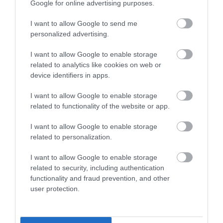
Google for online advertising purposes.
Lázár János
Itt a toplista
Japán
I want to allow Google to send me
beleszállt a
Magyarország
egymillió
personalized advertising.
multikba, az
kedvenc
tonna tisztított
I want to allow Google to enable storage
Aldi, a Lidl, a
borairól! Ma
fukusimai
related to analytics like cookies on web or
Spar és a
meg is
vizet engedne
device identifiers in apps.
Penny is
kóstolhatod
a Csendes-
I want to allow Google to enable storage
kapott
őket
óceánba
related to functionality of the website or app.
A
Ma adták át a
A 2011-es
I want to allow Google to enable storage
kiskereskedelmet
Vince Díjat a
fukusimai
related to personalization.
újra kell
hazai boros
atomkatasztrófa
szabályozni, meg
szakma
után a helyi
I want to allow Google to enable storage
related to security, including authentication
kell szüntetni az
legkiválóbb
gazdálkodóknak
functionality and fraud prevention, and other
importfüggőséget
szereplőinek. A
kilenc évet kellett
user protection.
Lázár János
kiválasztásba a
várniuk, hogy
szerint, aki
szakmai zsűri
termékeik újra
üdvözli, hogy
mellett a
piacképesek