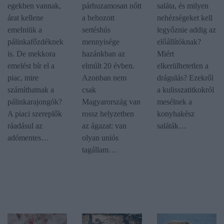
egekben vannak,
párhuzamosan nőtt
saláta, és milyen
árat kellene
a behozott
nehézségeket kell
emelniük a
sertéshús
legyőznie addig az
pálinkafőzdéknek
mennyisége
előállítóknak?
is. De mekkora
hazánkban az
Miért
emelést bír el a
elmúlt 20 évben.
elkerülhetetlen a
piac, mire
Azonban nem
drágulás? Ezekről
számíthatnak a
csak
a kulisszatitkokról
pálinkarajongók?
Magyarország van
mesélnek a
A piaci szereplők
rossz helyzetben
konyhakész
ráadásul az
az ágazat: van
saláták…
adómentes…
olyan uniós
tagállam…