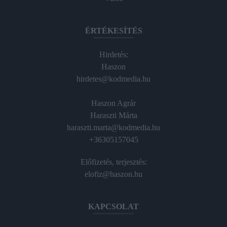
ÉRTÉKESÍTÉS
Hirdetés:
Haszon
hirdetes@kodmedia.hu
Haszon Agrár
Haraszti Márta
haraszti.marta@kodmedia.hu
+36305157045
Előfizetés, terjesztés:
elofiz@haszon.hu
KAPCSOLAT