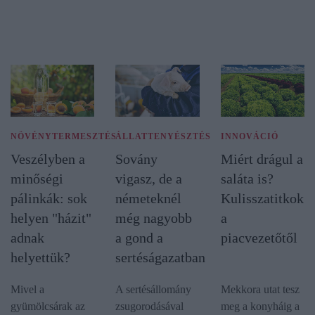
NÖVÉNYTERMESZTÉS
ÁLLATTENYÉSZTÉS
INNOVÁCIÓ
Veszélyben a
Sovány
Miért drágul a
minőségi
vigasz, de a
saláta is?
pálinkák: sok
németeknél
Kulisszatitkok
helyen "házit"
még nagyobb
a
adnak
a gond a
piacvezetőtől
helyettük?
sertéságazatban
Mivel a
A sertésállomány
Mekkora utat tesz
gyümölcsárak az
zsugorodásával
meg a konyháig a