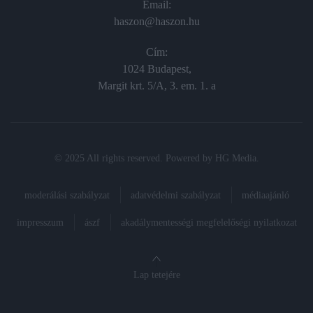
Email:
haszon@haszon.hu
Cím:
1024 Budapest,
Margit krt. 5/A, 3. em. 1. a
© 2025 All rights reserved. Powered by
HG Media
.
moderálási szabályzat
adatvédelmi szabályzat
médiaajánló
impresszum
ászf
akadálymentességi megfelelőségi nyilatkozat
Lap tetejére