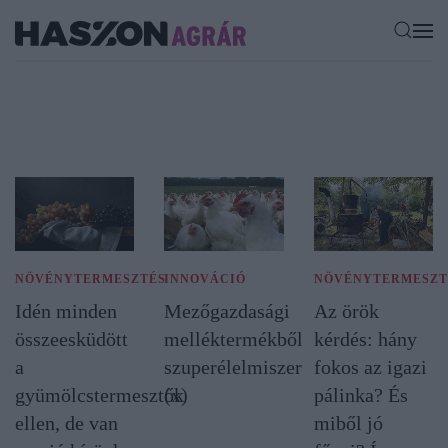
NÖVÉNYTERMESZTÉS
INNOVÁCIÓ
NÖVÉNYTERMESZT
Idén minden
Mezőgazdasági
Az örök
összeesküdött
melléktermékből
kérdés: hány
a
szuperélelmiszer
fokos az igazi
gyümölcstermesztők
(x)
pálinka? És
ellen, de van
miből jó