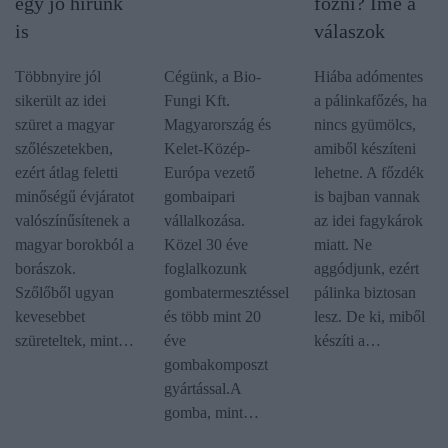
egy jó hírünk
főzni? Íme a
is
válaszok
Többnyire jól
Cégünk, a Bio-
Hiába adómentes
sikerült az idei
Fungi Kft.
a pálinkafőzés, ha
szüret a magyar
Magyarország és
nincs gyümölcs,
szőlészetekben,
Kelet-Közép-
amiből készíteni
ezért átlag feletti
Európa vezető
lehetne. A főzdék
minőségű évjáratot
gombaipari
is bajban vannak
valószínűsítenek a
vállalkozása.
az idei fagykárok
magyar borokból a
Közel 30 éve
miatt. Ne
borászok.
foglalkozunk
aggódjunk, ezért
Szőlőből ugyan
gombatermesztéssel
pálinka biztosan
kevesebbet
és több mint 20
lesz. De ki, miből
szüreteltek, mint…
éve
készíti a…
gombakomposzt
gyártással.A
gomba, mint…