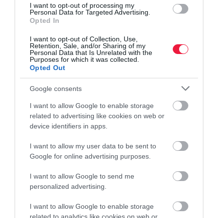
I want to opt-out of processing my
Personal Data for Targeted Advertising.
Opted In
I want to opt-out of Collection, Use,
Retention, Sale, and/or Sharing of my
Personal Data that Is Unrelated with the
Purposes for which it was collected.
Opted Out
Google consents
I want to allow Google to enable storage
related to advertising like cookies on web or
device identifiers in apps.
I want to allow my user data to be sent to
NÖVÉNYTERMESZTÉS
Google for online advertising purposes.
Jön a csapadék a hétvégén, de nem ér el
I want to allow Google to send me
mindenhova
personalized advertising.
Az elmúlt napok esői, záporai csak kis területen enyhítették az
I want to allow Google to enable storage
aszályt, a legnagyobb csapadékhiánnyal küzdő alföldi és kisalföldi
related to analytics like cookies on web or