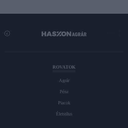
ROVATOK
Agrár
Pénz
Piacok
Életstílus