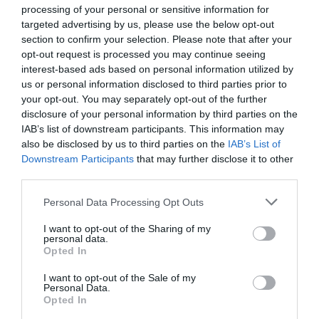
Csodát tesz a csemegekukorica a szervezetünkkel
processing of your personal or sensitive information for
Kukorica helyett jöhet a cirok: emiatt váltanak a
targeted advertising by us, please use the below opt-out
gazdák
section to confirm your selection. Please note that after your
opt-out request is processed you may continue seeing
interest-based ads based on personal information utilized by
us or personal information disclosed to third parties prior to
agrár
időjárás
hungaromet
csapadék
napsütés
your opt-out. You may separately opt-out of the further
disclosure of your personal information by third parties on the
IAB’s list of downstream participants. This information may
also be disclosed by us to third parties on the
IAB’s List of
Downstream Participants
that may further disclose it to other
third parties.
Please note that this website/app uses one or more Google
Personal Data Processing Opt Outs
services and may gather and store information including but
not limited to your visit or usage behaviour. You may click to
I want to opt-out of the Sharing of my
personal data.
grant or deny consent to Google and its third-party tags to
Opted In
use your data for below specified purposes in below Google
consent section.
I want to opt-out of the Sale of my
Personal Data.
Opted In