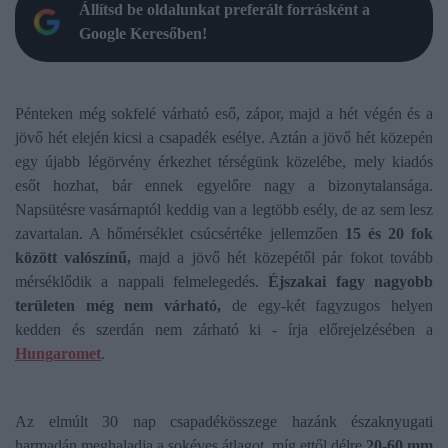
Állítsd be oldalunkat preferált forrásként a
Google Keresőben!
Pénteken még sokfelé várható eső, zápor, majd a hét végén és a
jövő hét elején kicsi a csapadék esélye. Aztán a jövő hét közepén
egy újabb légörvény érkezhet térségünk közelébe, mely kiadós
esőt hozhat, bár ennek egyelőre nagy a bizonytalansága.
Napsütésre vasárnaptól keddig van a legtöbb esély, de az sem lesz
zavartalan. A hőmérséklet csúcsértéke jellemzően
15 és 20 fok
között valószínű,
majd a jövő hét közepétől pár fokot tovább
mérséklődik a nappali felmelegedés.
Éjszakai fagy nagyobb
területen még nem várható,
de egy-két fagyzugos helyen
kedden és szerdán nem zárható ki - írja előrejelzésében a
Hungaromet
.
Az elmúlt 30 nap csapadékösszege hazánk északnyugati
harmadán meghaladja a sokéves átlagot, míg ettől délre
20-60 mm