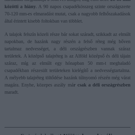
közötti a hiány
. A 90 napos csapadékösszeg szinte országszerte
70-120 mm-es elmaradást mutat, csak a nagyobb felhőszakadások
által érintett kisebb foltokban van többlet.
A talajok felszín közeli része bár sokat száradt, szikkadt az elmúlt
napokban, de hazánk nagy részén a felső réteg még bőven
tartalmaz nedvességet, a déli országrészben vannak száraz
területek. A középső talajréteg is az Alföld középső és déli tájain
száraz, míg az elmúlt egy hónapban 50 mm-t meghaladó
csapadékban részesült területeken kielégítő a nedvességtartalma.
A mélyebb talajréteg töltődése hazánk túlnyomó részén még várat
magára. Enyhe, közepes aszály má
r csak a déli országrészben
maradt.