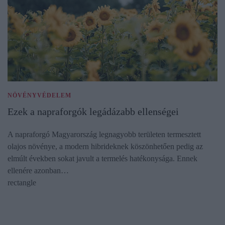
NÖVÉNYVÉDELEM
Ezek a napraforgók legádázabb ellenségei
A napraforgó Magyarország legnagyobb területen termesztett
olajos növénye, a modern hibrideknek köszönhetően pedig az
elmúlt években sokat javult a termelés hatékonysága. Ennek
ellenére azonban…
rectangle