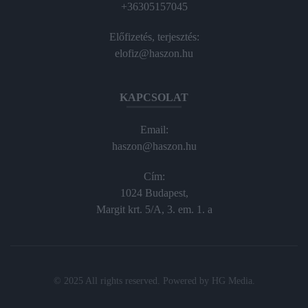
+36305157045
Előfizetés, terjesztés:
elofiz@haszon.hu
KAPCSOLAT
Email:
haszon@haszon.hu
Cím:
1024 Budapest,
Margit krt. 5/A, 3. em. 1. a
© 2025 All rights reserved. Powered by
HG Media
.