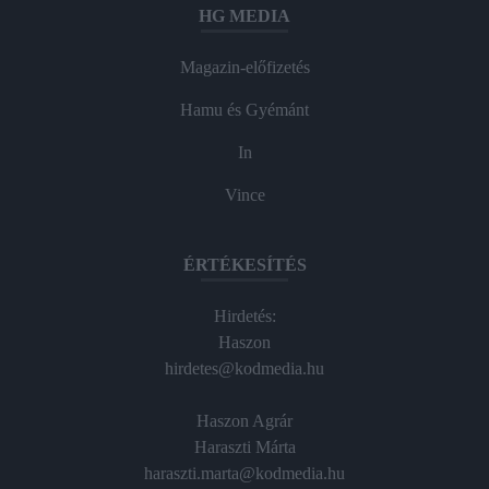
HG MEDIA
Magazin-előfizetés
Hamu és Gyémánt
In
Vince
ÉRTÉKESÍTÉS
Hirdetés:
Haszon
hirdetes@kodmedia.hu
Haszon Agrár
Haraszti Márta
haraszti.marta@kodmedia.hu