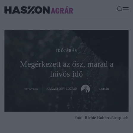
IDŐJÁRÁS
Megérkezett az ősz, marad a
hűvös idő
KARÁCSONY ZOLTÁN
2025-09-26
AGRÁR
Fotó:
Richie Roberts/Unsplash