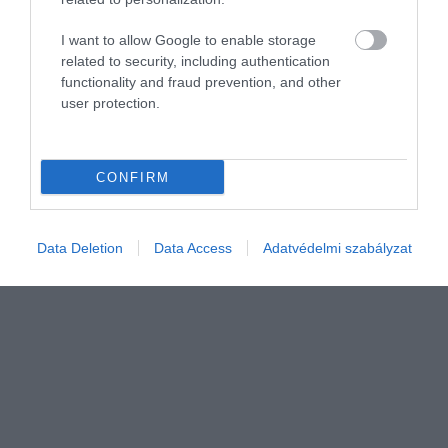
I want to allow Google to enable storage
related to security, including authentication
functionality and fraud prevention, and other
GYÜMÖLCS
user protection.
Itt olcsó az őszibarack! Csak le kell szedni
Bár augusztusra sok gyümölcsösben már a végéhez közeledik a
CONFIRM
szezon, több hazai ültetvényen továbbra is várják azokat, akik
saját kezűleg szednék le az őszibarackot.
Data Deletion
Data Access
Adatvédelmi szabályzat