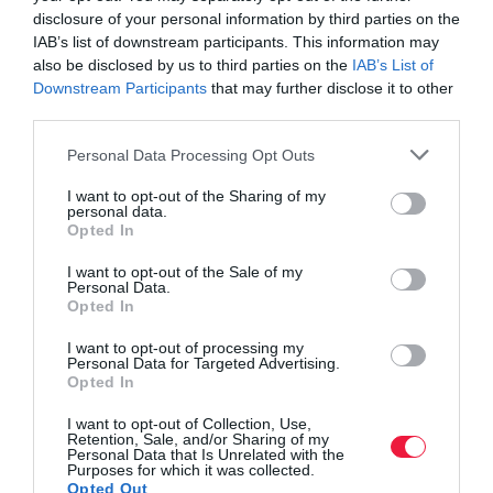
disclosure of your personal information by third parties on the
IAB’s list of downstream participants. This information may
- nyilatkozta Kurt Aumannt, az Aumann Auctions aukcióvezetője
also be disclosed by us to third parties on the
IAB’s List of
és tulajdonosa.
Downstream Participants
that may further disclose it to other
third parties.
A Case világrekord áron értékesített traktorja nagyjából 2500
Please note that this website/app uses one or more Google
dollárba került 1913-ban, ami mai árfolyamon körülbelül 72 ezer
Personal Data Processing Opt Outs
services and may gather and store information including but
dollár, azaz valamivel több mint 27 millió forint.
not limited to your visit or usage behaviour. You may click to
I want to opt-out of the Sharing of my
Összehasonlításként manapság a Case iH Quadtrac
personal data.
grant or deny consent to Google and its third-party tags to
Opted In
gumihevederes gépóriás vételára 600 ezer dollár körül mozog
use your data for below specified purposes in below Google
(230 millió forint).
consent section.
I want to opt-out of the Sale of my
Personal Data.
Opted In
traktor
traktormárkák
traktorpiac
mezőgazdaság
I want to opt-out of processing my
Personal Data for Targeted Advertising.
agrárium
Opted In
I want to opt-out of Collection, Use,
Retention, Sale, and/or Sharing of my
Personal Data that Is Unrelated with the
Purposes for which it was collected.
Opted Out