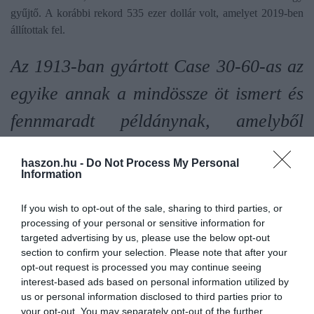
gyűjtő. A korábbi rekord 535 ezer dollár volt, amelyet 2019-ben
állítottak fel.
Az 1913-ban gyártott Case 30-60-as az
egyike annak a mindössze öt ismert és
fennmaradt példánynak, amelyből
összesen 500 darabot gyártottak, és az
haszon.hu -
Do Not Process My Personal
első benzinmotoros traktormodell,
Information
amelyet a J. I. Case Company gyártott.
If you wish to opt-out of the sale, sharing to third parties, or
processing of your personal or sensitive information for
A másik négy gép magán- és múzeumi
targeted advertising by us, please use the below opt-out
section to confirm your selection. Please note that after your
gyűjteményekben van, ez az egy pedig
opt-out request is processed you may continue seeing
az USA északkeleti részén egy
interest-based ads based on personal information utilized by
us or personal information disclosed to third parties prior to
magángyűjteménybe kerül
your opt-out. You may separately opt-out of the further