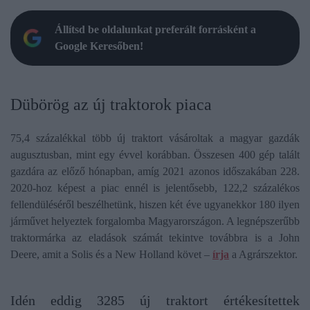
Állítsd be oldalunkat preferált forrásként a
Google Keresőben!
Dübörög az új traktorok piaca
75,4 százalékkal több új traktort vásároltak a magyar gazdák
augusztusban, mint egy évvel korábban. Összesen 400 gép talált
gazdára az előző hónapban, amíg 2021 azonos időszakában 228.
2020-hoz képest a piac ennél is jelentősebb, 122,2 százalékos
fellendüléséről beszélhetünk, hiszen két éve ugyanekkor 180 ilyen
járművet helyeztek forgalomba Magyarországon. A legnépszerűbb
traktormárka az eladások számát tekintve továbbra is a John
Deere, amit a Solis és a New Holland követ –
írja
a Agrárszektor.
Idén eddig 3285 új traktort értékesítettek