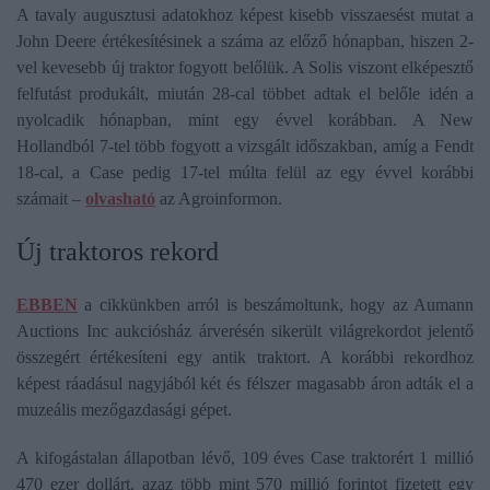
A tavaly augusztusi adatokhoz képest kisebb visszaesést mutat a
John Deere értékesítésinek a száma az előző hónapban, hiszen 2-
vel kevesebb új traktor fogyott belőlük. A Solis viszont elképesztő
felfutást produkált, miután 28-cal többet adtak el belőle idén a
nyolcadik hónapban, mint egy évvel korábban. A New
Hollandból 7-tel több fogyott a vizsgált időszakban, amíg a Fendt
18-cal, a Case pedig 17-tel múlta felül az egy évvel korábbi
számait –
olvasható
az Agroinformon.
Új traktoros rekord
EBBEN
a cikkünkben arról is beszámoltunk, hogy az Aumann
Auctions Inc aukciósház árverésén sikerült világrekordot jelentő
összegért értékesíteni egy antik traktort. A korábbi rekordhoz
képest ráadásul nagyjából két és félszer magasabb áron adták el a
muzeális mezőgazdasági gépet.
A kifogástalan állapotban lévő, 109 éves Case traktorért 1 millió
470 ezer dollárt, azaz több mint 570 millió forintot fizetett egy