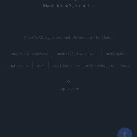
Margit krt. 5/A, 3. em. 1. a
© 2025 All rights reserved. Powered by
HG Media
.
moderálási szabályzat
adatvédelmi szabályzat
médiaajánló
impresszum
ászf
akadálymentességi megfelelőségi nyilatkozat
Lap tetejére