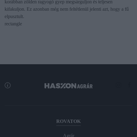
korábban zölden ragyogó gyep megsárguljon és teljesen
kifakuljon. Ez azonban még nem feltétlenül jelenti azt, hogy a fű
elpusztult.
rectangle
ROVATOK
Agrár