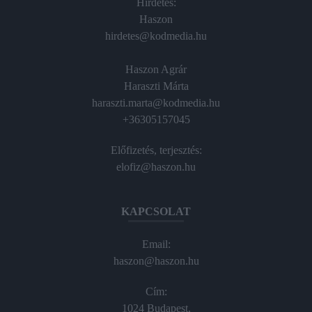
Hirdetés:
Haszon
hirdetes@kodmedia.hu
Haszon Agrár
Haraszti Márta
haraszti.marta@kodmedia.hu
+36305157045
Előfizetés, terjesztés:
elofiz@haszon.hu
KAPCSOLAT
Email:
haszon@haszon.hu
Cím:
1024 Budapest,