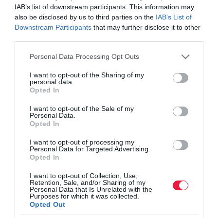
IAB’s list of downstream participants. This information may
termelés harmadik országokba áthelyezése. Utóbbi önmagában
also be disclosed by us to third parties on the
IAB’s List of
54,3 millió tonna CO2-egyenértékkel több üvegházhatásúgáz-
Downstream Participants
that may further disclose it to other
kibocsátást eredményezne. Mindezek semlegesítenék az uniós
third parties.
stratégia mezőgazdasági kibocsátások tényleges csökkentésére
Please note that this website/app uses one or more Google
gyakorolt – remélt – hatását.
Personal Data Processing Opt Outs
services and may gather and store information including but
not limited to your visit or usage behaviour. You may click to
I want to opt-out of the Sharing of my
A német
tanulmány itt megtekinthető.
personal data.
grant or deny consent to Google and its third-party tags to
Opted In
use your data for below specified purposes in below Google
consent section.
I want to opt-out of the Sale of my
európai unió
mezőgazdaság
szabályozás
Personal Data.
Opted In
európai bizottság
termelés korlátozása
I want to opt-out of processing my
Personal Data for Targeted Advertising.
Opted In
I want to opt-out of Collection, Use,
Retention, Sale, and/or Sharing of my
Personal Data that Is Unrelated with the
Purposes for which it was collected.
Opted Out