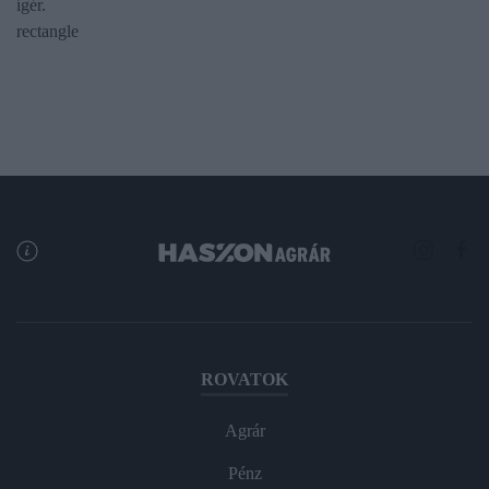
ígér.
rectangle
ROVATOK
Agrár
Pénz