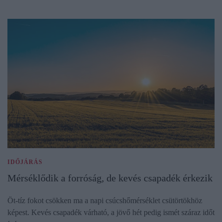
IDŐJÁRÁS
Mérséklődik a forróság, de kevés csapadék érkezik
Öt-tíz fokot csökken ma a napi csúcshőmérséklet csütörtökhöz
képest. Kevés csapadék várható, a jövő hét pedig ismét száraz időt