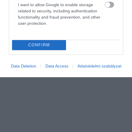
AGRÁR
I want to allow Google to enable storage
Lesújtó uniós jelentés: Magyarországon lehet a
related to security, including authentication
functionality and fraud prevention, and other
legnagyobb terméscsökkenés
user protection.
Riasztó képet fest Magyarországról az Európai Unió legfrissebb
MARS-jelentése. A műholdas termésbecslések szerint idén
CONFIRM
valamennyi fontos szántóföldi növénynél hazánkban várható a
legnagyobb…
Data Deletion
Data Access
Adatvédelmi szabályzat