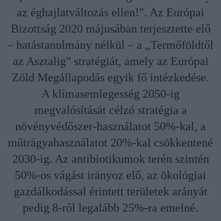
az éghajlatváltozás ellen!". Az Európai
Bizottság 2020 májusában terjesztette elő
– hatástanulmány nélkül – a „Termőföldtől
az Asztalig" stratégiát, amely az Európai
Zöld Megállapodás egyik fő intézkedése.
A klímasemlegesség 2050-ig
megvalósítását célzó stratégia a
növényvédőszer-használatot 50%-kal, a
műtrágyahasználatot 20%-kal csökkentené
2030-ig. Az antibiotikumok terén szintén
50%-os vágást irányoz elő, az ökológiai
gazdálkodással érintett területek arányát
pedig 8-ról legalább 25%-ra emelné.