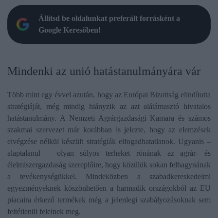
Állítsd be oldalunkat preferált forrásként a
Google Keresőben!
Mindenki az unió hatástanulmányára vár
Több mint egy évvel azután, hogy az Európai Bizottság elindította
stratégiáját, még mindig hiányzik az azt alátámasztó hivatalos
hatástanulmány. A Nemzeti Agrárgazdasági Kamara és számos
szakmai szervezet már korábban is jelezte, hogy az elemzések
elvégzése nélkül készült stratégiák elfogadhatatlanok. Ugyanis –
alaptalanul – olyan súlyos terheket rónának az agrár- és
élelmiszergazdaság szereplőire, hogy közülük sokan felhagynának
a tevékenységükkel. Mindeközben a szabadkereskedelmi
egyezményeknek köszönhetően a harmadik országokból az EU
piacaira érkező termékek még a jelenlegi szabályozásoknak sem
feltétlenül felelnek meg.