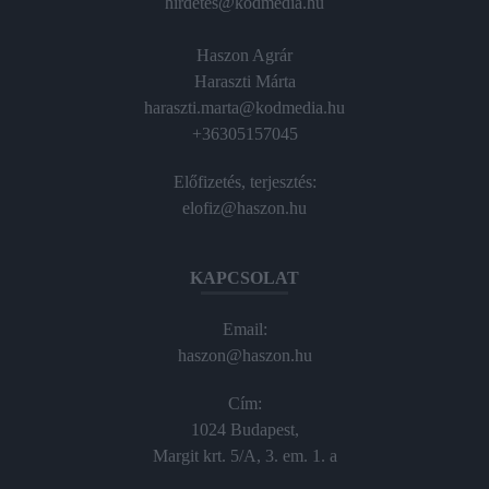
hirdetes@kodmedia.hu
Haszon Agrár
Haraszti Márta
haraszti.marta@kodmedia.hu
+36305157045
Előfizetés, terjesztés:
elofiz@haszon.hu
KAPCSOLAT
Email:
haszon@haszon.hu
Cím:
1024 Budapest,
Margit krt. 5/A, 3. em. 1. a