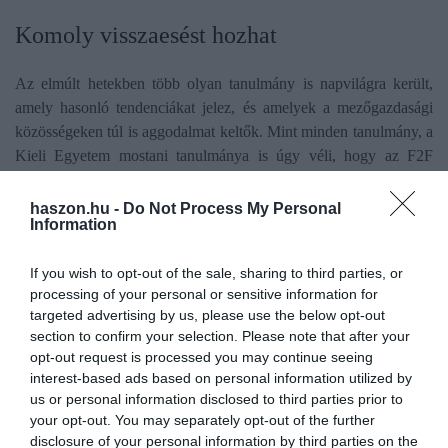
Komoly visszaesést hozhat
Az elmúlt hetekben több olyan tanulmány is napvilágra került,
amely hasonló tendenciákat jelez, és amelyek a mezőgazdasági
közösségeken túl is aggodalmat keltők. Mint minden tanulmány, a
Kieli Egyetem mostani tanulmánya is úgy véli, hogy az F2F
stratégia a termelés jelentős csökkenéséhez vezetne. A
marhahústermelés 20%-kal, a tejé 6,3%-kal, a gabonaféléké
haszon.hu -
Do Not Process My Personal
Information
21,4%-kal, az olajos magvaké 20%-kal csökkenne az EU-ban.
Gabonafélékből és marhahúsból biztosan importra szorulnánk a
If you wish to opt-out of the sale, sharing to third parties, or
jövőben. Továbbá az egyetemi tanulmány szerint az F2F stratégia
processing of your personal or sensitive information for
éghajlati szempontból nem lesz hatékony. Bár a stratégia
targeted advertising by us, please use the below opt-out
megvalósítása elsőre látványos, 109 millió CO2-egyenértéknyi
section to confirm your selection. Please note that after your
csökkenéshez vezethetne az üvegházhatású gázok uniós
opt-out request is processed you may continue seeing
kibocsátásában, azonban ezt a látszólagosan kedvező hatást
interest-based ads based on personal information utilized by
megsemmisíti az uniós LULUCF-ágazatban (földhasználat,
us or personal information disclosed to third parties prior to
földhasználat-változás és erdőgazdálkodás) a CO2-tárolás 50
your opt-out. You may separately opt-out of the further
disclosure of your personal information by third parties on the
millió tonna CO2-egyenértékkel történő csökkenése, és az uniós