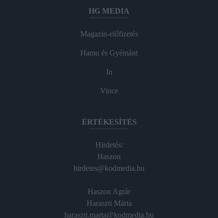
HG MEDIA
Magazin-előfizetés
Hamu és Gyémánt
In
Vince
ÉRTÉKESÍTÉS
Hirdetés:
Haszon
hirdetes@kodmedia.hu
Haszon Agrár
Haraszti Márta
haraszti.marta@kodmedia.hu