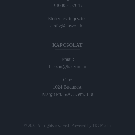
+36305157045
Előfizetés, terjesztés:
elofiz@haszon.hu
KAPCSOLAT
Email:
haszon@haszon.hu
Cím:
1024 Budapest,
Margit krt. 5/A, 3. em. 1. a
© 2025 All rights reserved. Powered by
HG Media
.