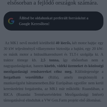
elsősorban a fejlődő országok számára.
Állítsd be oldalunkat preferált forrásként a
Google Keresőben!
Az MK1 nevű modell körülbelül
40 lóerős,
két motor hajtja: egy
30 kW teljesítményű villanymotor biztosítja a hajtást, egy 20 kW-
os másik motor a hidraulikarendszert és TLT-t szolgálja ki. A
traktor tömege kb.
2,5 tonna,
így elsősorban nem a
nagygazdaságokat, hanem
kisebb, vidéki üzemeket és közösségi
mezőgazdasági rendszereket céloz meg.
Különlegessége a
forgatható vezetőfülke
(Rüfa), amely megkönnyíti a
munkavégzést hátramenetben.Bár Európában egyelőre nem kerül
kereskedelmi forgalomba, az MK1 már működik: Ruandában, a
RICA (Ruandai Természetvédelmi Mezőgazdasági Intézet)
támogatásával elindultak a VW Gen.Farm projekt első állomásai.