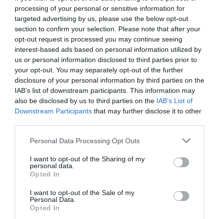
traktorpiacot
processing of your personal or sensitive information for
Ennyibe kerül a traktoros jogosítvány megszerzése
targeted advertising by us, please use the below opt-out
Ez az új Zetor akar betörni a hazai traktorpiacra
section to confirm your selection. Please note that after your
opt-out request is processed you may continue seeing
interest-based ads based on personal information utilized by
us or personal information disclosed to third parties prior to
agrár
volkswagen
elektromos
traktor
új gép
your opt-out. You may separately opt-out of the further
disclosure of your personal information by third parties on the
IAB’s list of downstream participants. This information may
also be disclosed by us to third parties on the
IAB’s List of
Downstream Participants
that may further disclose it to other
third parties.
Please note that this website/app uses one or more Google
Personal Data Processing Opt Outs
services and may gather and store information including but
not limited to your visit or usage behaviour. You may click to
I want to opt-out of the Sharing of my
personal data.
grant or deny consent to Google and its third-party tags to
Opted In
use your data for below specified purposes in below Google
consent section.
I want to opt-out of the Sale of my
Personal Data.
Opted In