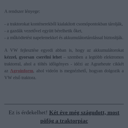
A rendszer lényege:
- a traktorokat konténerekből kialakított csomópontokban tárolják,
- a gazdák vezetővel együtt bérelhetik őket,
- a működtetést napelemekkel és akkumulátortárolással biztosítják.
A VW fejlesztése egyedi abban is, hogy az akkumulátorokat
kézzel, gyorsan cserélni lehet
– szemben a legtöbb elektromos
traktorral, ahol a töltés időigényes - idézi az Agrarheute cikkét
az
Agroinform
, ahol videón is megnézhető, hogyan dolgozik a
VW első traktora.
Ez is érdekelhet!
Két éve még szágudott, most
pöfög a traktorpiac