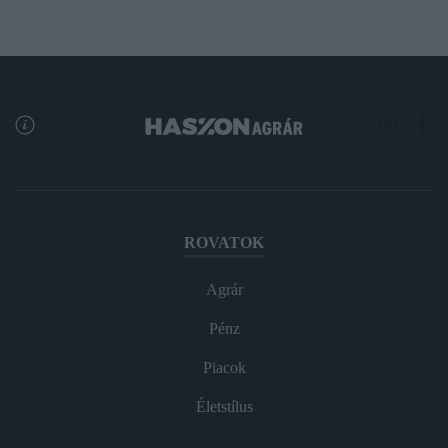
ROVATOK
Agrár
Pénz
Piacok
Életstílus