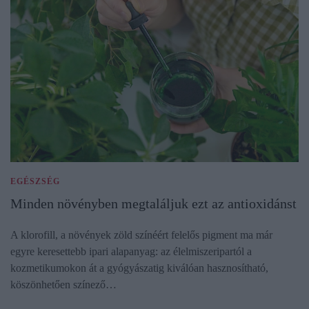
EGÉSZSÉG
Minden növényben megtaláljuk ezt az antioxidánst
A klorofill, a növények zöld színéért felelős pigment ma már
egyre keresettebb ipari alapanyag: az élelmiszeripartól a
kozmetikumokon át a gyógyászatig kiválóan hasznosítható,
köszönhetően színező…