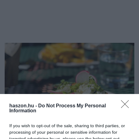
haszon.hu -
Do Not Process My Personal
Information
If you wish to opt-out of the sale, sharing to third parties, or
processing of your personal or sensitive information for
INNOVÁCIÓ
targeted advertising by us, please use the below opt-out