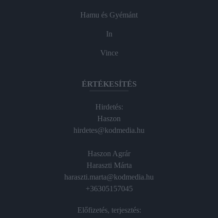
Hamu és Gyémánt
In
Vince
ÉRTÉKESÍTÉS
Hirdetés:
Haszon
hirdetes@kodmedia.hu
Haszon Agrár
Haraszti Márta
haraszti.marta@kodmedia.hu
+36305157045
Előfizetés, terjesztés: