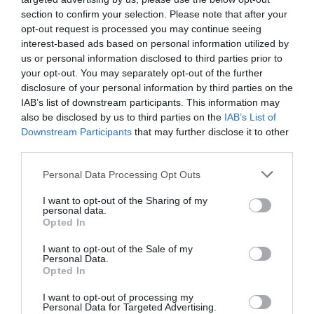
5 pazar reggeli, ami egészséges és feltölt
section to confirm your selection. Please note that after your
energiával
opt-out request is processed you may continue seeing
interest-based ads based on personal information utilized by
us or personal information disclosed to third parties prior to
Itt vannak Sheena Patel dietetikus, az Amerikai Rákkutató Intézet
your opt-out. You may separately opt-out of the further
(AICR) táplálkozási programigazgatójának tanácsai, milyen
disclosure of your personal information by third parties on the
reggelivel indítsuk jól a napot.
IAB’s list of downstream participants. This information may
also be disclosed by us to third parties on the
IAB’s List of
Downstream Participants
that may further disclose it to other
third parties.
Please note that this website/app uses one or more Google
Personal Data Processing Opt Outs
services and may gather and store information including but
not limited to your visit or usage behaviour. You may click to
I want to opt-out of the Sharing of my
personal data.
grant or deny consent to Google and its third-party tags to
Opted In
use your data for below specified purposes in below Google
consent section.
I want to opt-out of the Sale of my
Personal Data.
Opted In
I want to opt-out of processing my
Personal Data for Targeted Advertising.