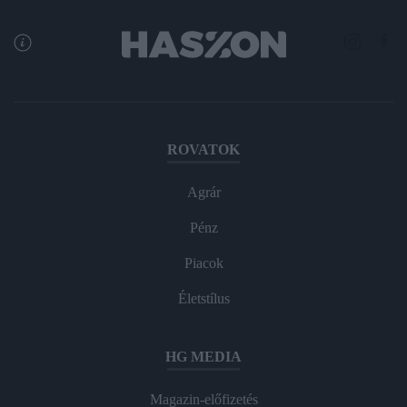
ROVATOK
Agrár
Pénz
Piacok
Életstílus
HG MEDIA
Magazin-előfizetés