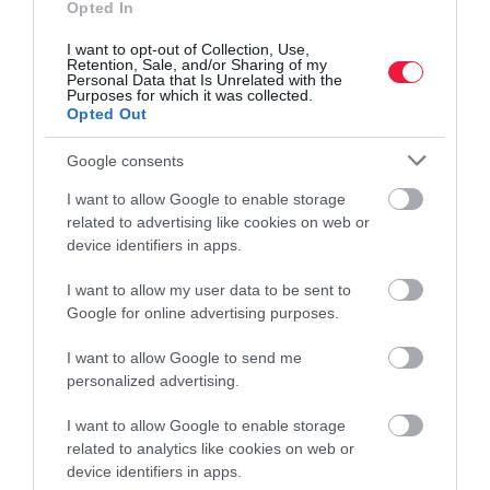
Opted In
I want to opt-out of Collection, Use,
Retention, Sale, and/or Sharing of my
Personal Data that Is Unrelated with the
Purposes for which it was collected.
Opted Out
Google consents
I want to allow Google to enable storage
related to advertising like cookies on web or
device identifiers in apps.
I want to allow my user data to be sent to
Google for online advertising purposes.
INNOVÁCIÓ
Mindjárt beérik, ne hagyd ki ez a szuperélelmiszert
I want to allow Google to send me
personalized advertising.
A homoktövis rendkívül magas vitamintartalma miatt kiváló
egészségmegőrző tulajdonsággal rendelkezik. Augusztustól
I want to allow Google to enable storage
related to analytics like cookies on web or
októberig szedhető. Terméséből velő, húsőrlemény, magolaj, ital is
device identifiers in apps.
készül.