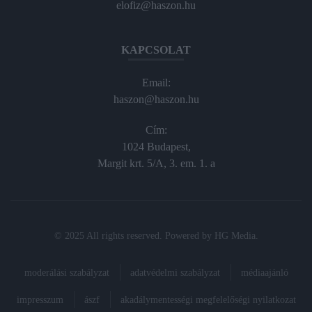
elofiz@haszon.hu
KAPCSOLAT
Email:
haszon@haszon.hu
Cím:
1024 Budapest,
Margit krt. 5/A, 3. em. 1. a
© 2025 All rights reserved. Powered by
HG Media
.
moderálási szabályzat
adatvédelmi szabályzat
médiaajánló
impresszum
ászf
akadálymentességi megfelelőségi nyilatkozat