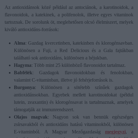
Az antioxidánsok közé például az antociánok, a karotinoidok, a
flavonoidok, a katekinek, a polifenolok, illetve egyes vitaminok
tartoznak. De sorolunk öt, meglehetősen olcsó élelmiszert, melyek
kiváló antioxidáns-források:
Alma
: Gazdag kvercetinben, katekinben és klorogénsavban.
Különösen a Fuji, a Red Delicious és a Gala fajtákban
található sok antioxidáns, különösen a héjukban.
Hagyma
: Több mint 25 különböző flavonoidot tartalmaz.
Babfélék
: Gazdagok flavonoidokban és fenolokban,
valamint C-vitaminban, illetve jó fehérjeforrások is.
Burgonya
: Különösen a sötétebb színűek gazdagok
antioxidánsokban. Egyebek mellett karotinoidokat (példul
lutein, zeaxantin) és klorogénsavat is tartalmaznak, amelyek
támogatják az immunrendszert.
Olajos magvak
: Nagyon sok van bennük egészséges
zsírsavakból és antioxidáns hatású vitaminokból, különösen
E-vitaminból. A Magyar Mezőgazdaság
megjegyzi
, a