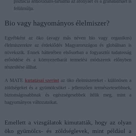
pisztácia antioxidáns-tartalma az áfonyáét és a gránátalmáét is
felülmúlja.
Bio vagy hagyományos élelmiszer?
Egyébként az öko (avagy más néven bio vagy organikus)
élelmiszerekre az érdeklődés Magyarországon és globálisan is
növekszik. Ennek hátterében elsősorban a fogyasztói tudatosság
erősödése és a környezetbarát termelési módszerek előnyben
részesítése állhat.
A MATE
kutatásai szerint
az öko élelmiszereket - különösen a
zöldségeket és a gyümölcsöket - jellemzően természetesebbnek,
biztonságosabbnak és egészségesebbek ítélik meg, mint a
hagyományos változataikat.
Emellett a vizsgálatok kimutatták, hogy az olyan
öko gyümölcs- és zöldséglevek, mint például a