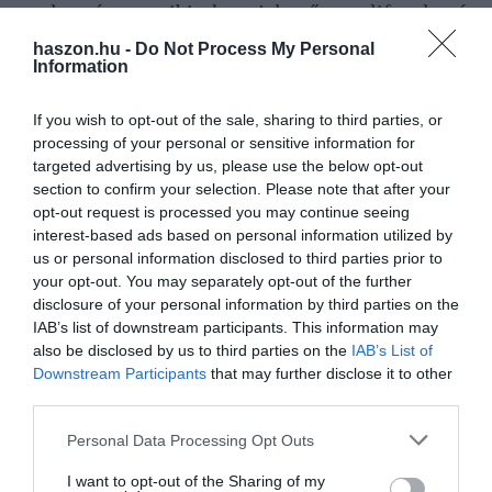
szeder és a ribiszke, jelentős polifenol- és
antociántartalommal rendelkeznek, amelyek erős
haszon.hu -
Do Not Process My Personal
Information
antioxidáns tulajdonságokkal bírnak. Azonban a
konvencionális termékek bizonyos esetekben jobb
If you wish to opt-out of the sale, sharing to third parties, or
cukor- és savtartalmi értékeket mutattak.
processing of your personal or sensitive information for
targeted advertising by us, please use the below opt-out
A szakértők szerint az ökológiai termesztési eljárások aktiválják a
section to confirm your selection. Please note that after your
növények természetes védekező mechanizmusait. Ez növeli a
opt-out request is processed you may continue seeing
interest-based ads based on personal information utilized by
polifenoltartalmat és javítja az antioxidáns tulajdonságokat.
us or personal information disclosed to third parties prior to
your opt-out. You may separately opt-out of the further
Viszont hozzáteszik, a környezeti szennyeződések mindkét
disclosure of your personal information by third parties on the
termesztési módnál jelen vannak.
IAB’s list of downstream participants. This information may
also be disclosed by us to third parties on the
IAB’s List of
Downstream Participants
that may further disclose it to other
antioxidáns
egészség
lista
olcsó
third parties.
pénztárcabarát
élelmiszer
Please note that this website/app uses one or more Google
Personal Data Processing Opt Outs
services and may gather and store information including but
not limited to your visit or usage behaviour. You may click to
I want to opt-out of the Sharing of my