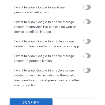
I want to allow Google to send me
personalized advertising.
I want to allow Google to enable storage
related to analytics like cookies on web or
ÁLLATTARTÁS
device identifiers in apps.
Afrikai kór pusztít Európában
I want to allow Google to enable storage
related to functionality of the website or app.
A napokban Finnországban is felütötte a fejét az afrikai
sertéspestis, amely Európa több országában évek óta komoly
I want to allow Google to enable storage
állategészségügyi problémát okoz. A vírust július végén talált
related to personalization.
elhullott…
I want to allow Google to enable storage
related to security, including authentication
functionality and fraud prevention, and other
user protection.
CONFIRM