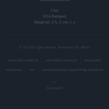
Cím:
1024 Budapest,
Margit krt. 5/A, 3. em. 1. a
© 2025 All rights reserved. Powered by
HG Media
.
moderálási szabályzat
adatvédelmi szabályzat
médiaajánló
impresszum
ászf
akadálymentességi megfelelőségi nyilatkozat
Lap tetejére