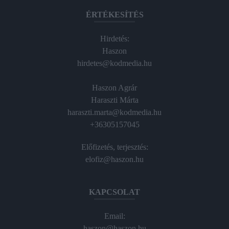
ÉRTÉKESÍTÉS
Hirdetés:
Haszon
hirdetes@kodmedia.hu
Haszon Agrár
Haraszti Márta
haraszti.marta@kodmedia.hu
+36305157045
Előfizetés, terjesztés:
elofiz@haszon.hu
KAPCSOLAT
Email:
haszon@haszon.hu