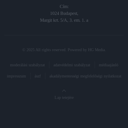
Cím:
1024 Budapest,
Margit krt. 5/A, 3. em. 1. a
© 2025 All rights reserved. Powered by
HG Media
.
moderálási szabályzat
adatvédelmi szabályzat
médiaajánló
impresszum
ászf
akadálymentességi megfelelőségi nyilatkozat
Lap tetejére