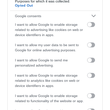
Purposes for which it was collected.
Opted Out
Google consents
I want to allow Google to enable storage
related to advertising like cookies on web or
FÖLDEK
device identifiers in apps.
Csakis így szabad trágyázni augusztusban
I want to allow my user data to be sent to
Google for online advertising purposes.
Augusztusra a kert már túl van a leglátványosabb növekedési
időszakon, a paradicsom, a paprika és az uborka azonban
I want to allow Google to send me
továbbra is dolgozik. Folyamatosan érlelik a terméseket,
personalized advertising.
miközben az évelők és a…
I want to allow Google to enable storage
related to analytics like cookies on web or
device identifiers in apps.
I want to allow Google to enable storage
related to functionality of the website or app.