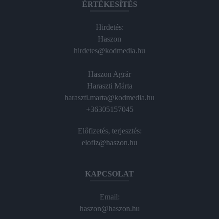
ÉRTÉKESÍTÉS
Hirdetés:
Haszon
hirdetes@kodmedia.hu
Haszon Agrár
Haraszti Márta
haraszti.marta@kodmedia.hu
+36305157045
Előfizetés, terjesztés:
elofiz@haszon.hu
KAPCSOLAT
Email:
haszon@haszon.hu