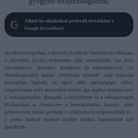
gyógyító tulajdonságainak.
Állítsd be oldalunkat preferált forrásként a
Google Keresőben!
Az élelmiszeriparban a klorofill (E140) és vízoldékony változata,
a klorofillin (E141) természetes zöld színezékként van jelen
édességekben, italokban, tésztákban és tejtermékekben. Az
étrendkiegészítők piacán „folyékony klorofill” vagy kapszula
formájában kapható, és egyre több egészségügyi előnyt
tulajdonítanak neki: antioxidáns hatású, így segíthet semlegesíteni
a szabadgyököket, támogatja a sejtvédelmet és a méreganyagok
kiválasztását is. Szerkezete a hemoglobinhoz hasonló, ezért
feltételezések szerint javíthatja a vérképzést és oxigénszállítást is –
a pontos hatásait azonban további klinikai kutatásoknak kell
igazolniuk.