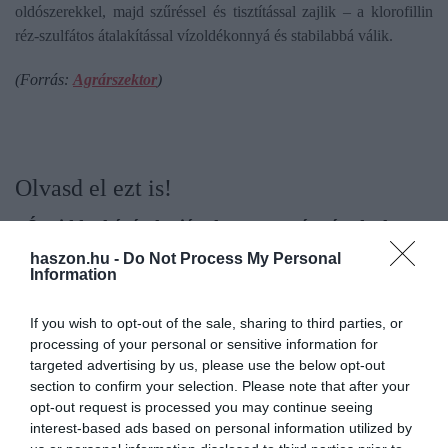
oldószerekkel, majd szűréssel és tisztítással zajlik – a klorofillin
réz-szulfátos átalakítással vízoldékonnyá és stabilabbá válik.
(Forrás:
Agrárszektor
)
Olvasd el ezt is!
Így idd a kávét, ha jót akarsz az egészségednek
Így használható fel az egészségpénztári pénz a
haszon.hu -
Do Not Process My Personal
gyermekek iskolakezdésére
Information
Százezrek egészségét veszélyezteti egy néma gyilkos
If you wish to opt-out of the sale, sharing to third parties, or
processing of your personal or sensitive information for
targeted advertising by us, please use the below opt-out
section to confirm your selection. Please note that after your
antioxidáns
növény
egészségmegőrzés
opt-out request is processed you may continue seeing
interest-based ads based on personal information utilized by