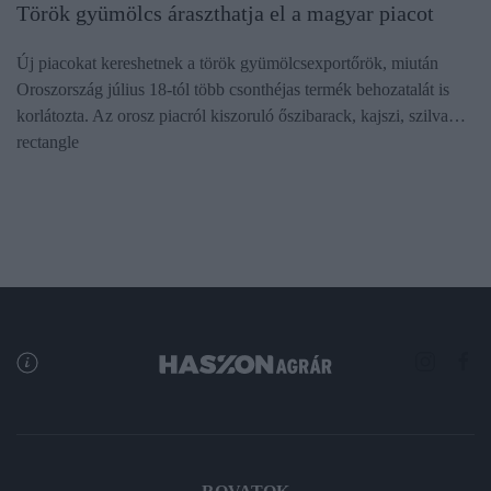
Török gyümölcs áraszthatja el a magyar piacot
Új piacokat kereshetnek a török gyümölcsexportőrök, miután
Oroszország július 18-tól több csonthéjas termék behozatalát is
korlátozta. Az orosz piacról kiszoruló őszibarack, kajszi, szilva…
rectangle