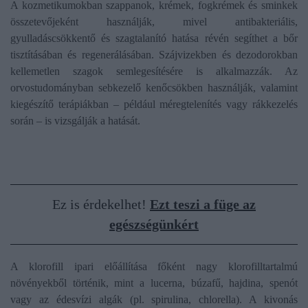
A kozmetikumokban szappanok, krémek, fogkrémek és sminkek
összetevőjeként használják, mivel antibakteriális,
gyulladáscsökkentő és szagtalanító hatása révén segíthet a bőr
tisztításában és regenerálásában. Szájvizekben és dezodorokban
kellemetlen szagok semlegesítésére is alkalmazzák. Az
orvostudományban sebkezelő kenőcsökben használják, valamint
kiegészítő terápiákban – például méregtelenítés vagy rákkezelés
során – is vizsgálják a hatását.
Ez is érdekelhet!
Ezt teszi a füge az
egészségünkért
A klorofill ipari előállítása főként nagy klorofilltartalmú
növényekből történik, mint a lucerna, búzafű, hajdina, spenót
vagy az édesvízi algák (pl. spirulina, chlorella). A kivonás