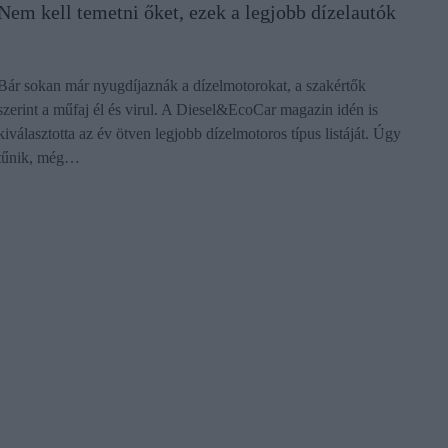
Nem kell temetni őket, ezek a legjobb dízelautók
Bár sokan már nyugdíjaznák a dízelmotorokat, a szakértők
szerint a műfaj él és virul. A Diesel&EcoCar magazin idén is
kiválasztotta az év ötven legjobb dízelmotoros típus listáját. Úgy
tűnik, még…