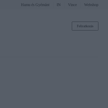
Hamu és Gyémánt
IN
Vince
Webshop
Feliratkozás