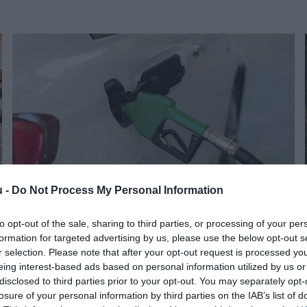
u -
Do Not Process My Personal Information
to opt-out of the sale, sharing to third parties, or processing of your per
AUTÓ
formation for targeted advertising by us, please use the below opt-out s
k
Benzin, dízel, hibrid: ekkora az éves értékvesztés
r selection. Please note that after your opt-out request is processed y
eing interest-based ads based on personal information utilized by us or
a használt autóknál
disclosed to third parties prior to your opt-out. You may separately opt-
losure of your personal information by third parties on the IAB’s list of
Nincs megállás, augusztusban is emelkedtek az árak a magyar