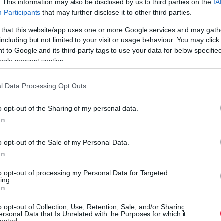
. This information may also be disclosed by us to third parties on the
IA
használtautó-piacon: a kínálati átlagár 5,5 millió forint volt,
Participants
that may further disclose it to other third parties.
szemben a 2024 augusztusában regisztrált 5,3 millió‑val. Az
 that this website/app uses one or more Google services and may gath
autók…
including but not limited to your visit or usage behaviour. You may click 
 to Google and its third-party tags to use your data for below specifi
ogle consent section.
l Data Processing Opt Outs
o opt-out of the Sharing of my personal data.
In
o opt-out of the Sale of my Personal Data.
In
to opt-out of processing my Personal Data for Targeted
ing.
In
o opt-out of Collection, Use, Retention, Sale, and/or Sharing
ersonal Data that Is Unrelated with the Purposes for which it
lected.