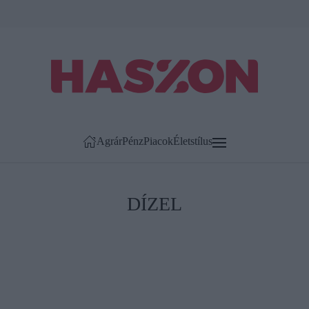
Agrár
Pénz
Piacok
Életstílus
DÍZEL