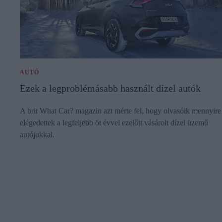
AUTÓ
Ezek a legproblémásabb használt dízel autók
A brit What Car? magazin azt mérte fel, hogy olvasóik mennyire
elégedettek a legfeljebb öt évvel ezelőtt vásárolt dízel üzemű
autójukkal.