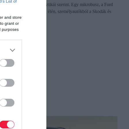
B’s List of
felében a Datahouse statisztikái szerint. Egy mikrobusz, a Ford
Tourneo Custom áll a lista élén, személyautókból a Skodák és
er and store
a…
to grant or
ed purposes