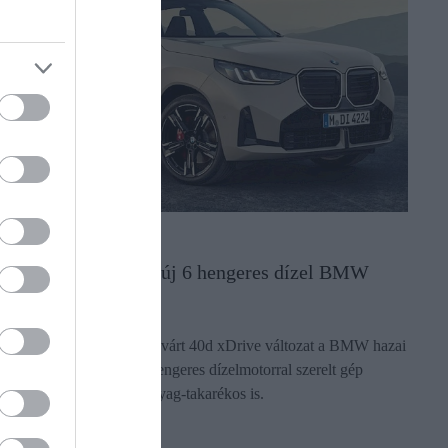
AUTÓ
Magyarországon az új 6 hengeres dízel BMW
Megérkezett a sokak által várt 40d xDrive változat a BMW hazai
kínálatába: a 3 literes, 6 hengeres dízelmotorral szerelt gép
nemcsak erős, de üzemanyag-takarékos is.