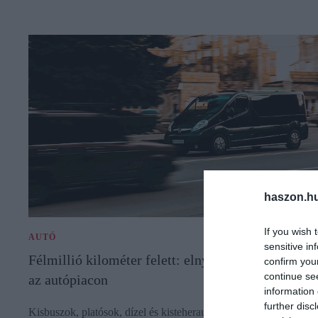
haszon.h
If you wish 
AUTÓ
sensitive in
Félmillió kilométer felett: elnyűhetetlen modelle
confirm you
continue se
az autópiacon
information 
further disc
Kisbuszok, platósok, dízel és kisteherautók dominálnak azon a