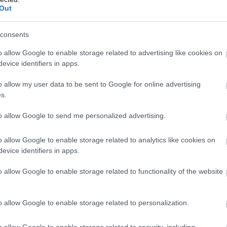
Out
consents
o allow Google to enable storage related to advertising like cookies on
evice identifiers in apps.
o allow my user data to be sent to Google for online advertising
s.
to allow Google to send me personalized advertising.
AUTÓ
Ezek az autók 5 liter alatt fogyasztanak 100
o allow Google to enable storage related to analytics like cookies on
evice identifiers in apps.
kilométeren
o allow Google to enable storage related to functionality of the website
Milyen autók közül választhatnak azok, akik nagyon alacsony
k
fogyasztású járgányt szeretnének és se tisztán elektromosban, se
plug-in hibridben nem gondolkodnak? …
o allow Google to enable storage related to personalization.
o allow Google to enable storage related to security, including