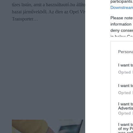
participants
tízes listán, amit a használtautó.hu állított össze a legszívósabb
Downstream 
hazai járművekből. Az élen az Opel Vivaro végzett a VW
Please note
Transporter…
information 
deny consent
in below Go
Persona
I want t
Opted 
I want t
Opted 
I want 
Advertis
Opted 
I want t
of my P
was col