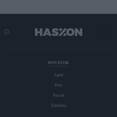
ROVATOK
Agrár
Pénz
Piacok
Életstílus