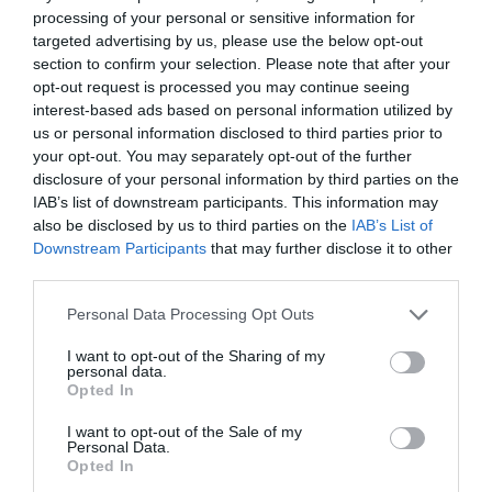
kell fizetni. (Police.hu)
processing of your personal or sensitive information for
targeted advertising by us, please use the below opt-out
Ha ez nem volna elég, Óbudán beüzemelték a
trükkös
section to confirm your selection. Please note that after your
traffipaxokat.
opt-out request is processed you may continue seeing
interest-based ads based on personal information utilized by
us or personal information disclosed to third parties prior to
your opt-out. You may separately opt-out of the further
alkoholfogyasztás
gyorshajtás
autósok
közlekedés
disclosure of your personal information by third parties on the
bírság
razzia
budapest
IAB’s list of downstream participants. This information may
also be disclosed by us to third parties on the
IAB’s List of
Downstream Participants
that may further disclose it to other
third parties.
Please note that this website/app uses one or more Google
Personal Data Processing Opt Outs
services and may gather and store information including but
not limited to your visit or usage behaviour. You may click to
I want to opt-out of the Sharing of my
personal data.
grant or deny consent to Google and its third-party tags to
Opted In
use your data for below specified purposes in below Google
consent section.
I want to opt-out of the Sale of my
Personal Data.
Opted In