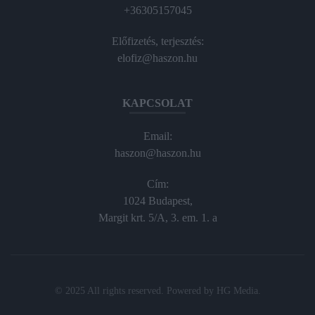
+36305157045
Előfizetés, terjesztés:
elofiz@haszon.hu
KAPCSOLAT
Email:
haszon@haszon.hu
Cím:
1024 Budapest,
Margit krt. 5/A, 3. em. 1. a
© 2025 All rights reserved. Powered by
HG Media
.