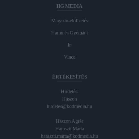
HG MEDIA
Magazin-előfizetés
Hamu és Gyémánt
In
Vince
ÉRTÉKESÍTÉS
Hirdetés:
Haszon
hirdetes@kodmedia.hu
Haszon Agrár
Haraszti Márta
haraszti.marta@kodmedia.hu