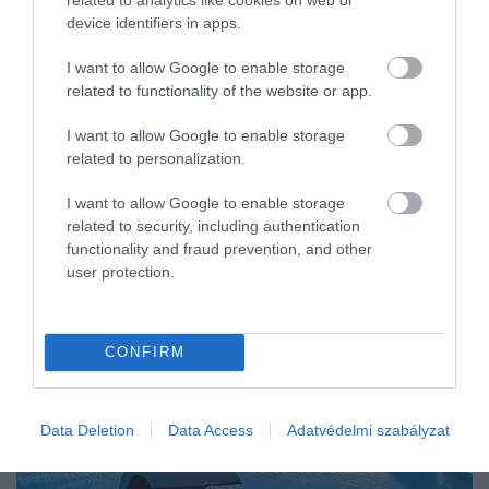
device identifiers in apps.
Amikor autóval indulunk nyaralni, a saját, garázsban álló autónk
vonzó alternatívának tűnhet. De érdemes átgondolni, hogy
I want to allow Google to enable storage
valóban a legokosabb megoldás-e a pénztárcánk számára elutazni
related to functionality of the website or app.
egy hétre a…
I want to allow Google to enable storage
related to personalization.
I want to allow Google to enable storage
related to security, including authentication
functionality and fraud prevention, and other
user protection.
CONFIRM
Data Deletion
Data Access
Adatvédelmi szabályzat