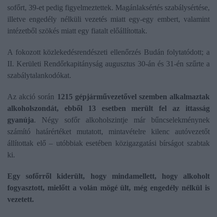
sofőrt, 39-et pedig figyelmeztettek. Magánlaksértés szabálysértése,
illetve engedély nélküli vezetés miatt egy-egy embert, valamint
intézetből szökés miatt egy fiatalt előállítottak.
A fokozott közlekedésrendészeti ellenőrzés Budán folytatódott; a
II. Kerületi Rendőrkapitányság augusztus 30-án és 31-én szűrte a
szabálytalankodókat.
Az akció során
1215 gépjárművezetővel szemben alkalmaztak
alkoholszondát, ebből 13 esetben merült fel az ittasság
gyanúja
. Négy sofőr alkoholszintje már bűncselekménynek
számító határértéket mutatott, mintavételre kilenc autóvezetőt
állítottak elő – utóbbiak esetében közigazgatási bírságot szabtak
ki.
Egy sofőrről kiderült, hogy mindamellett, hogy alkoholt
fogyasztott, mielőtt a volán mögé ült, még engedély nélkül is
vezetett.