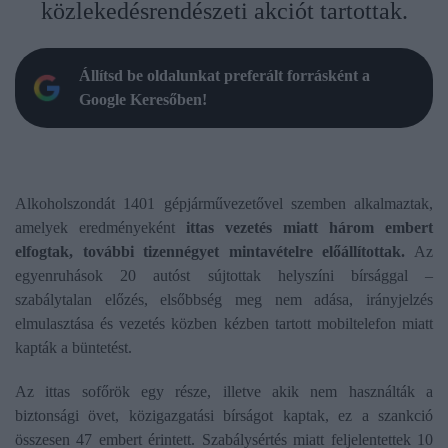
közlekedésrendészeti akciót tartottak.
Állítsd be oldalunkat preferált forrásként a
Google Keresőben!
Alkoholszondát 1401 gépjárművezetővel szemben alkalmaztak,
amelyek eredményeként
ittas vezetés miatt három embert
elfogtak, további tizennégyet mintavételre előállítottak.
Az
egyenruhások 20 autóst sújtottak helyszíni bírsággal –
szabálytalan előzés, elsőbbség meg nem adása, irányjelzés
elmulasztása és vezetés közben kézben tartott mobiltelefon miatt
kapták a büntetést.
Az ittas sofőrök egy része, illetve akik nem használták a
biztonsági övet, közigazgatási bírságot kaptak, ez a szankció
összesen 47 embert érintett. Szabálysértés miatt feljelentettek 10