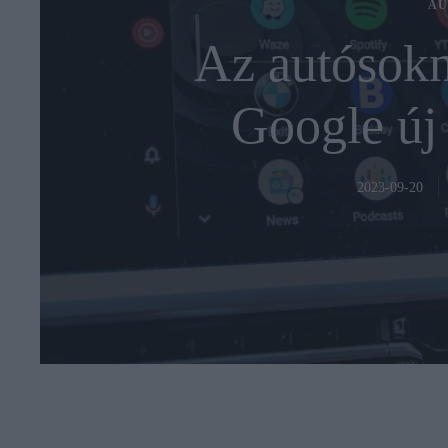
AU
Az autósokn
Google új 
2023-09-20