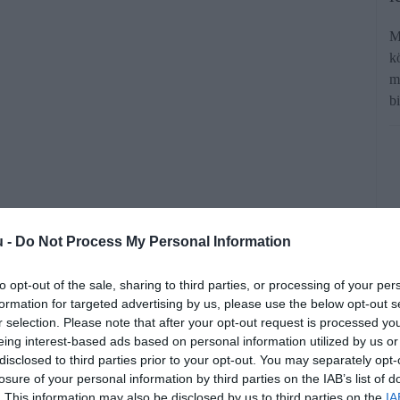
M
k
m
b
u -
Do Not Process My Personal Information
 hogy jelentős fejlesztést kaphat a
 Autó. Most mégis úgy tűnik, számos
to opt-out of the sale, sharing to third parties, or processing of your per
formation for targeted advertising by us, please use the below opt-out s
ául Zoom, Prime Video és időjárásos
r selection. Please note that after your opt-out request is processed y
 megújuló programban.
eing interest-based ads based on personal information utilized by us or
disclosed to third parties prior to your opt-out. You may separately opt-
losure of your personal information by third parties on the IAB’s list of
. This information may also be disclosed by us to third parties on the
IA
rált forrásként a Google Keresőben!