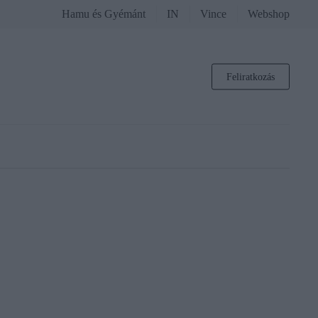
Hamu és Gyémánt
IN
Vince
Webshop
Feliratkozás