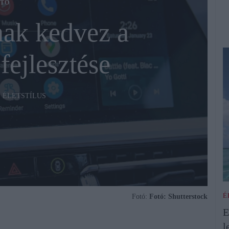
TÓ
ak kedvez a
fejlesztése
ÉLETSTÍLUS
É
Fotó:
Fotó: Shutterstock
E
l