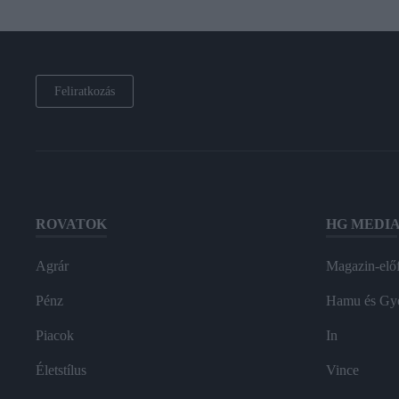
Feliratkozás
ROVATOK
HG MEDI
Agrár
Magazin-előf
Pénz
Hamu és Gy
Piacok
In
Életstílus
Vince