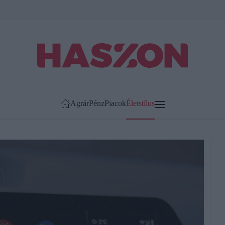
Agrár
Pénz
Piacok
Életstílus