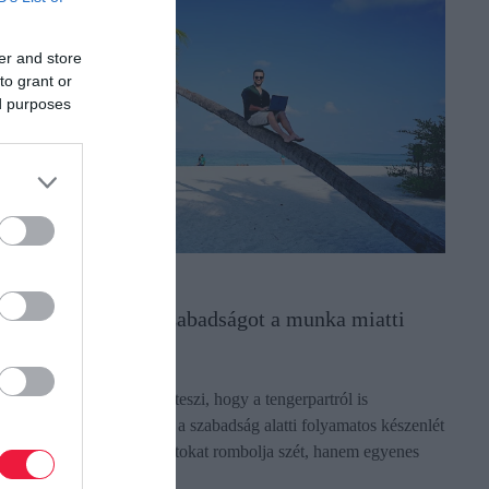
er and store
to grant or
ed purposes
ZABADSÁG
gy mérgezi meg a szabadságot a munka miatti
zorongás
ár a technológia lehetővé teszi, hogy a tengerpartról is
álaszoljunk az e-mailekre, a szabadság alatti folyamatos készenlét
emcsak a családi kapcsolatokat rombolja szét, hanem egyenes
tat jelent…