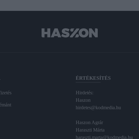
A
ÉRTÉKESÍTÉS
izetés
Hirdetés:
Haszon
émánt
hirdetes@kodmedia.hu
Haszon Agrár
Haraszti Márta
haraszti.marta@kodmedia.hu