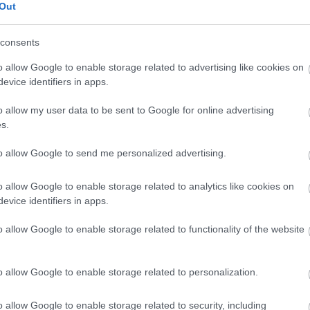
Out
r
ésbé kell odafigyelnünk a környezetünkre, és a saját, belső
znia. Azok, akik a kevésbé ismert területeken GPS-szel
consents
 mintha azt a szerkezet nélkül tennék.
o allow Google to enable storage related to advertising like cookies on
evice identifiers in apps.
ttak rá
: a GPS-re való túlzott támaszkodás
o allow my user data to be sent to Google for online advertising
képességet. 50 rendszeresen autózó alannyal
s.
t oldattak meg. Kimutatták, azoknak, akik
to allow Google to send me personalized advertising.
 térbeli memóriája.
o allow Google to enable storage related to analytics like cookies on
ok alany adatain alapszik, viszont a longitudinális és a
evice identifiers in apps.
zist, hogy a nagyobb GPS-tapasztalattal rendelkező emberek
mával (azaz GPS nélkül). Azonban az nem bizonyosodott be,
o allow Google to enable storage related to functionality of the website
yakrabban használnák a GPS-t.
zolgáltatása
o allow Google to enable storage related to personalization.
o allow Google to enable storage related to security, including
ellett Ausztriában, Csehországban, Horvátországban,