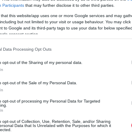
Participants
that may further disclose it to other third parties.
 that this website/app uses one or more Google services and may gath
including but not limited to your visit or usage behaviour. You may click 
 to Google and its third-party tags to use your data for below specifi
ogle consent section.
ogle autós platformjaként. A PCWorld
megjegyzi
, korábban
nban most úgy tűnik, új funkciókkal dobhatja fel a vállalat.
l Data Processing Opt Outs
gnépszerűbb időjárási alkalmazása, a
Weather Channel
az
o opt-out of the Sharing of my personal data.
gyelmeztet arra, ha a biztonságos közlekedést befolyásoló
In
S
o opt-out of the Sale of my Personal Data.
Í
atformba. Viszont ezt csak akkor használhatja a sofőr, ha áll
In
s
to opt-out of processing my Personal Data for Targeted
ing.
ül az infotainment platform. Emiatt a jövőben a felhasználók
B
In
 a megbeszéléseikhez.
v
o opt-out of Collection, Use, Retention, Sale, and/or Sharing
n
ersonal Data that Is Unrelated with the Purposes for which it
 a GPS-t
u
lected.