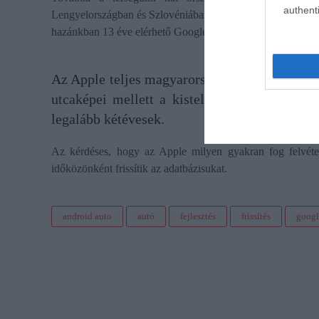
authenti
Lengyelországban és Szlovéniában)
vált elérthetővé
az App
hazánkban 13 éve elérhető Google Street View Apple-féle k
Az Apple teljes magyarországi útadatbázissal i
utcaképei mellett a kistelepülésekét is böng
legalább kétévesek.
Az kérdéses, hogy az Apple milyen gyakran fog felvétele
időközönként frissítik az adatbázisukat.
android auto
autó
fejlesztés
frissítés
googl