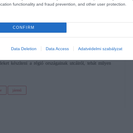
cation functionality and fraud prevention, and other user protection.
le Maps szolgáltatása a tavasszal. Ezzel együtt élesítették a
ihívóját, a Look Aroundot is.
CONFIRM
ndította a szolgáltatását, tehát a nagyvárosok
észni lehet. Azonban a felvételek jellemzően
Data Deletion
Data Access
Adatvédelmi szabályzat
ket készíteni a régió országainak utcáiról, tehát milyen
e
jármű