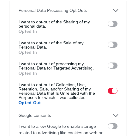
luxusautók között a Mercedes-Benz S-osztály (302) a leginkább
kapós.
Please note that this website/app uses one or more Google
Personal Data Processing Opt Outs
services and may gather and store information including but
not limited to your visit or usage behaviour. You may click to
I want to opt-out of the Sharing of my
personal data.
grant or deny consent to Google and its third-party tags to
space star
mitsubishi
ford
renault
kisautó
Opted In
use your data for below specified purposes in below Google
consent section.
I want to opt-out of the Sale of my
Personal Data.
Opted In
I want to opt-out of processing my
Personal Data for Targeted Advertising.
Opted In
I want to opt-out of Collection, Use,
Retention, Sale, and/or Sharing of my
Personal Data that Is Unrelated with the
Purposes for which it was collected.
Opted Out
Google consents
I want to allow Google to enable storage
related to advertising like cookies on web or