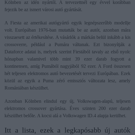
Kölnben az idén nyártól. A tervezettnél egy évvel korábban
fejezik be az ismert városi autó gyártását.
A Fiesta az amerikai autógyártó egyik legnépszerűbb modellje
volt. Európában 1976-ban mutatták be az autót, azonban mára
visszaesett az értékesítése. A vásárlók a márkán belül inkább a kis
crossoverre, például a Pumára váltanak. Ezt bizonyítják a
Dataforce adatai is, melyek szerint Fiestából tavaly az első nyolc
hónapban valamivel több mint 39 ezer darab fogyott a
kontinensen, amíg Pumából nagyjából 92 ezer. A Ford összesen
hét teljesen elektromos autó bevezetését tervezi Európában. Ezek
közül az egyik a Puma zéró emissziós változata lesz, amely
Romániában készülhet.
Azonban Kölnben elindul egy új, Volkswagen-alapú, teljesen
elektromos crossover gyártása. Éves szinten 200 ezer darab
készülhet belőle. A kocsi alá a Volkswagen ID.4 alapja kerülhet.
Itt a lista, ezek a legkapósabb új autók