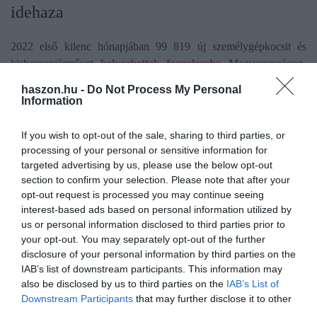
idehaza
2022 első kilenc hónapjában 99 819 új személygépkocsit és
kishaszonjárművet
helyezhettek forgalomba
Magyarországon,
10,8 százalékkal, azaz 12 145 autóval kevesebbet, mint 2021
haszon.hu -
Do Not Process My Personal
hasonló időszakában.
Information
A márkák között első a Toyota (11 591 jármű), második a Ford
If you wish to opt-out of the sale, sharing to third parties, or
(10 750), harmadik a Suzuki (9408), negyedik a Volkswagen
processing of your personal or sensitive information for
(9063), ötödik a Kia (6452).
targeted advertising by us, please use the below opt-out
section to confirm your selection. Please note that after your
opt-out request is processed you may continue seeing
A modellek versenyében az Év Magyar Autója
interest-based ads based on personal information utilized by
us or personal information disclosed to third parties prior to
2022 közönségdíjas esztergomi Suzuki S-Cross
your opt-out. You may separately opt-out of the further
vezet, második a Kia Ceed, harmadik az Év
disclosure of your personal information by third parties on the
Magyar Autója 2021 díjas Suzuki Vitara.
IAB’s list of downstream participants. This information may
also be disclosed by us to third parties on the
IAB’s List of
Downstream Participants
that may further disclose it to other
A sportkocsi kategóriájában a Ford Mustang (107 autó), a
third parties.