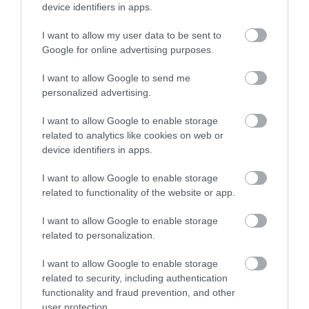
device identifiers in apps.
I want to allow my user data to be sent to
Google for online advertising purposes.
I want to allow Google to send me
personalized advertising.
I want to allow Google to enable storage
related to analytics like cookies on web or
device identifiers in apps.
I want to allow Google to enable storage
related to functionality of the website or app.
BALATON
Egyre többen keresnek állandó otthont a
I want to allow Google to enable storage
related to personalization.
Balatonnál, de miért?
I want to allow Google to enable storage
Megjelentek a nyugdíjasok és a home office-ból dolgozók a
related to security, including authentication
balatoni ingatlanok vevői között, akik nem a kertes, hanem
functionality and fraud prevention, and other
társasházi lakásokat keresik.
user protection.