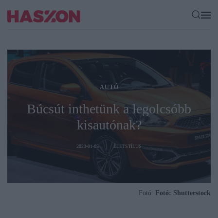
AUTÓ
Búcsút inthetünk a legolcsóbb
kisautónak?
2023-01-05
ÉLETSTÍLUS
Fotó:
Fotó: Shutterstock