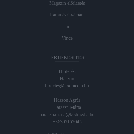
Magazin-előfizetés
Hamu és Gyémánt
In
Vince
ÉRTÉKESÍTÉS
Hirdetés:
Haszon
hirdetes@kodmedia.hu
Haszon Agrár
Haraszti Márta
haraszti.marta@kodmedia.hu
+36305157045