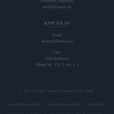
Előfizetés, terjesztés:
elofiz@haszon.hu
KAPCSOLAT
Email:
haszon@haszon.hu
Cím:
1024 Budapest,
Margit krt. 5/A, 3. em. 1. a
© 2025 All rights reserved. Powered by
HG Media
.
moderálási szabályzat
adatvédelmi szabályzat
médiaajánló