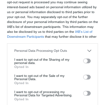
bmw
innováció
járműipar
autóipar
autógyártás
opt-out request is processed you may continue seeing
interest-based ads based on personal information utilized by
színváltós autó
us or personal information disclosed to third parties prior to
your opt-out. You may separately opt-out of the further
disclosure of your personal information by third parties on the
IAB’s list of downstream participants. This information may
also be disclosed by us to third parties on the
IAB’s List of
Downstream Participants
that may further disclose it to other
third parties.
Please note that this website/app uses one or more Google
Personal Data Processing Opt Outs
services and may gather and store information including but
not limited to your visit or usage behaviour. You may click to
I want to opt-out of the Sharing of my
personal data.
grant or deny consent to Google and its third-party tags to
Opted In
use your data for below specified purposes in below Google
consent section.
I want to opt-out of the Sale of my
Personal Data.
Opted In
I want to opt-out of processing my
Personal Data for Targeted Advertising.
Opted In