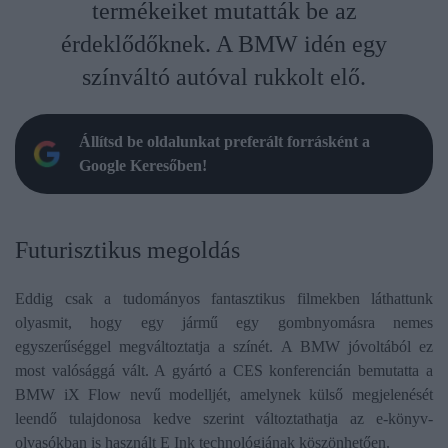
termékeiket mutatták be az
érdeklődőknek. A BMW idén egy
színváltó autóval rukkolt elő.
Állítsd be oldalunkat preferált forrásként a
Google Keresőben!
Futurisztikus megoldás
Eddig csak a tudományos fantasztikus filmekben láthattunk
olyasmit, hogy egy jármű egy gombnyomásra nemes
egyszerűséggel megváltoztatja a színét. A BMW jóvoltából ez
most valósággá vált. A gyártó a CES konferencián bemutatta a
BMW iX Flow nevű modelljét, amelynek külső megjelenését
leendő tulajdonosa kedve szerint változtathatja az e-könyv-
olvasókban is használt E Ink technológiának köszönhetően.