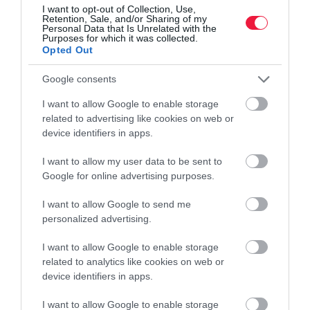
I want to opt-out of Collection, Use,
Retention, Sale, and/or Sharing of my
Personal Data that Is Unrelated with the
Purposes for which it was collected.
Opted Out
Google consents
I want to allow Google to enable storage
related to advertising like cookies on web or
device identifiers in apps.
STRANDOLÁS
I want to allow my user data to be sent to
Google for online advertising purposes.
Nem a medence a strand legveszélyesebb része
I want to allow Google to send me
Tévhit, hogy a strandolás után jelentkező fertőzések többségét a
personalized advertising.
medencék vizében szedjük össze, állítják egészségügyi szakértők.
I want to allow Google to enable storage
related to analytics like cookies on web or
device identifiers in apps.
I want to allow Google to enable storage