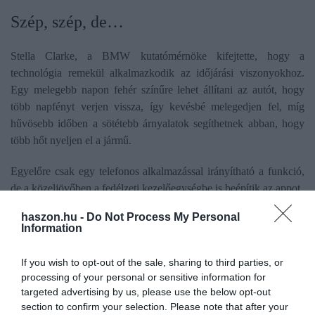
Szép, szép, de…
Stella Clarke, a BMW kutatómérnöke kifejtette, hogy a
technológia remekül alkalmazkodik az időjárási viszonyokhoz.
Egy melegebb napon fehér színűre lehet állítani az autót, hogy
több napfényt verjen vissza, így kevésbé melegedjen fel, míg
hűvösebb időben a sötétebb árnyalatok segíthetnek abban, hogy
több hőt nyeljen el a jármű.
Egyelőre csak egy telefonos alkalmazással irányítható a funkció,
de a közeljövőben a fedélzeti kezelőegységbe is beépítik az appot.
haszon.hu -
Do Not Process My Personal
Fontos azonban megjegyezni, hogy egy koncepcióautóról van
Information
szó, amelynek fejlesztése napjainkban is zajlik, így a kereskedelmi
forgalomba hozatalra még várni kell. Hogy pontosan mennyit, azt
If you wish to opt-out of the sale, sharing to third parties, or
egyelőre nem tudni.
processing of your personal or sensitive information for
targeted advertising by us, please use the below opt-out
section to confirm your selection. Please note that after your