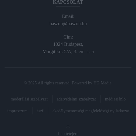
KAPCSOLAT
Email:
haszon@haszon.hu
Cím:
1024 Budapest,
Margit krt. 5/A, 3. em. 1. a
© 2025 All rights reserved. Powered by
HG Media
.
moderálási szabályzat
adatvédelmi szabályzat
médiaajánló
impresszum
ászf
akadálymentességi megfelelőségi nyilatkozat
Lap tetejére