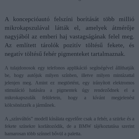
A koncepcióautó felszíni borítását több millió
mikrokapszulával látták el, amelyek átmérője
nagyjából az emberi haj vastagságának felel meg.
Az említett tárolók pozitív töltésű fekete, és
negatív töltésű fehér pigmenteket tartalmaznak.
A tulajdonosok egy telefonos applikáció segítségével állíthatják
be, hogy autójuk milyen színben, illetve milyen mintázattal
jelenjen meg. Amint ez megtörtént, egy irányított elektromos
stimuláció hatására a pigmentek úgy rendeződnek el a
mikrokapszulák felületein, hogy a kívánt megjelenést
kölcsönözzék a járműnek.
A „színváltós” modell kínálata egyelőre csak a fehér, a szürke és a
fekete színekre korlátozódik, de a BMW tájékoztatása szerint
hamarosan több színnel bővül a paletta.