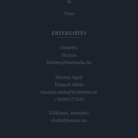
In
Vince
ÉRTÉKESÍTÉS
Hirdetés:
Haszon
hirdetes@kodmedia.hu
Haszon Agrár
Haraszti Márta
haraszti.marta@kodmedia.hu
+36305157045
Előfizetés, terjesztés:
elofiz@haszon.hu