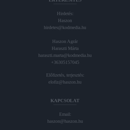
Hirdetés:
Haszon
hirdetes@kodmedia.hu
Haszon Agrár
Haraszti Márta
haraszti.marta@kodmedia.hu
+36305157045
Előfizetés, terjesztés:
elofiz@haszon.hu
KAPCSOLAT
Email:
haszon@haszon.hu