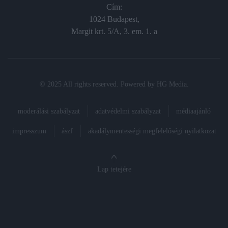
Cím:
1024 Budapest,
Margit krt. 5/A, 3. em. 1. a
© 2025 All rights reserved. Powered by
HG Media
.
moderálási szabályzat
adatvédelmi szabályzat
médiaajánló
impresszum
ászf
akadálymentességi megfelelőségi nyilatkozat
Lap tetejére