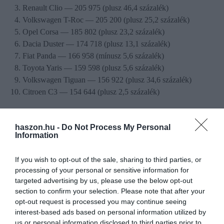
Renault Clio — 205 975 (plusz 46,4 százalék)
Volkswagen T-Roc — 205 200 (plusz 25,2 százalék)
Opel Corsa — 185 802 (plusz 23,2 százalék)
Dacia Duster — 174 718 (plusz 13,1 százalék)
Fiat Panda — 166 958 (mínusz 5,6 százalék)
Toyota Yaris — 159 598 (plusz 5,6 százalék)
Volkswagen Tiguan — 156 922 (plusz 34,6 százalék)
Citroen C3 — 154 644 (plusz 2,5 százalék)
Ezek lehetnek a következő év legjobb
haszon.hu -
Do Not Process My Personal
személyautói
Information
Továbbá
2024 Év Autóját
csak február 26-án fogják bejelenteni a
If you wish to opt-out of the sale, sharing to third parties, or
Genfi Autószalonon. Azonban az 59 tagú, szakújságírókból álló
processing of your personal or sensitive information for
targeted advertising by us, please use the below opt-out
szakértői zsűri már készített egy 28, később egy hét modellből álló
section to confirm your selection. Please note that after your
szűkített listát, amit a napokban közöltek.
opt-out request is processed you may continue seeing
interest-based ads based on personal information utilized by
A szakemberek csak olyan idei autómodelleket vizsgáltak,
us or personal information disclosed to third parties prior to