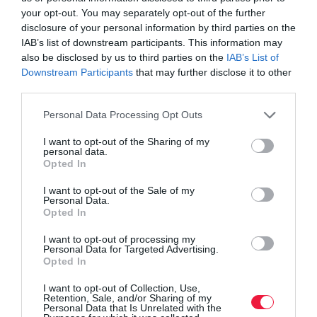
amelyek legkésőbb 2023 végéig legalább öt európai piacon
your opt-out. You may separately opt-out of the further
kaphatók lesznek. A hetes listájukra több tisztán elektromos
disclosure of your personal information by third parties on the
meghajtású autó is felkerült. De soroljuk a döntősöket:
IAB’s list of downstream participants. This information may
also be disclosed by us to third parties on the
IAB’s List of
BMW 5-ös sorozat (G60)
Downstream Participants
that may further disclose it to other
BYD Seal
third parties.
Kia EV9
Please note that this website/app uses one or more Google
Personal Data Processing Opt Outs
Peugeot E-3008/3008
services and may gather and store information including but
Renault Scenic
not limited to your visit or usage behaviour. You may click to
I want to opt-out of the Sharing of my
personal data.
Toyota C-HR
grant or deny consent to Google and its third-party tags to
Opted In
Volvo EX30
use your data for below specified purposes in below Google
consent section.
I want to opt-out of the Sale of my
Personal Data.
2023 Év Autója a tisztán elektromos hajtású Jeep Avenger lett.
Opted In
I want to opt-out of processing my
Personal Data for Targeted Advertising.
dacia
suv
bigster
ár
autó
sandero
Opted In
I want to opt-out of Collection, Use,
Retention, Sale, and/or Sharing of my
Personal Data that Is Unrelated with the