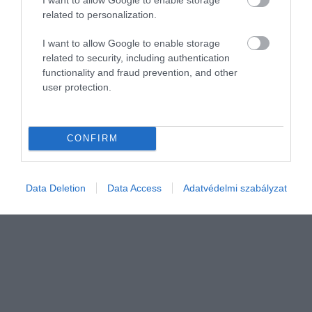
related to personalization.
I want to allow Google to enable storage
related to security, including authentication
PÉNZÜGYEK
functionality and fraud prevention, and other
user protection.
Ezért viselik meg jobban a nőket a váratlan
kiadások
CONFIRM
Egy hirtelen bekrepált telefon, egy előre nem látott orvosi költség
vagy egy váratlan autójavítás bárkit kellemetlen helyzetbe hozhat.
A nőket és a férfiakat hasonló gyakorisággal érik ilyen…
Data Deletion
Data Access
Adatvédelmi szabályzat