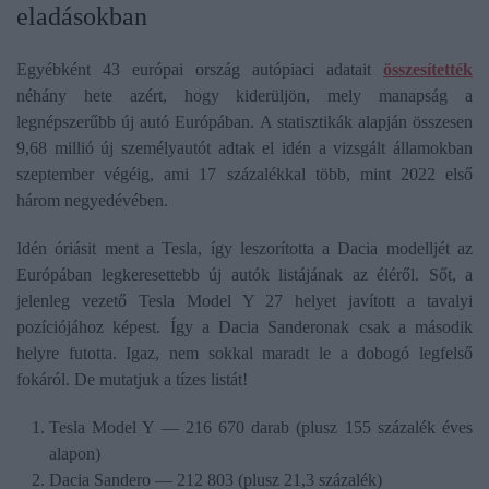
eladásokban
Egyébként 43 európai ország autópiaci adatait
összesítették
néhány hete azért, hogy kiderüljön, mely manapság a
legnépszerűbb új autó Európában. A statisztikák alapján összesen
9,68 millió új személyautót adtak el idén a vizsgált államokban
szeptember végéig, ami 17 százalékkal több, mint 2022 első
három negyedévében.
Idén óriásit ment a Tesla, így leszorította a Dacia modelljét az
Európában legkeresettebb új autók listájának az éléről. Sőt, a
jelenleg vezető Tesla Model Y 27 helyet javított a tavalyi
pozíciójához képest. Így a Dacia Sanderonak csak a második
helyre futotta. Igaz, nem sokkal maradt le a dobogó legfelső
fokáról. De mutatjuk a tízes listát!
Tesla Model Y — 216 670 darab (plusz 155 százalék éves
alapon)
Dacia Sandero — 212 803 (plusz 21,3 százalék)