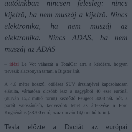
autóinkban nincsen felesleg: nincs
kijelző, ha nem muszáj a kijelző. Nincs
elektronika, ha nem muszáj az
elektronika. Nincs ADAS, ha nem
muszáj az ADAS
–
idézi
Le Vot válaszát a TotalCar arra a kérdésre, hogyan
tervezik alacsonyan tartani a Bigster árát.
A 4,6 méter hosszú, ötüléses SUV árszintjével kapcsolatosan
elárulta, várhatóan olcsóbb lesz a nagyjából 40 ezer eurónál
(durván 15,2 millió forint) kezdődő Peugeot 3008-nál. Sőt, a
portál valószínűsíti, kedvezőbb lehet az árfekvése a Ford
Kugáénál is (38700 euró, azaz durván 14,6 millió forint).
Tesla előzte a Daciát az európai