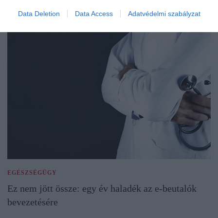
Data Deletion
Data Access
Adatvédelmi szabályzat
EGÉSZSÉGÜGY
Ez nem jött össze: egy év haladék az e-beutalók
bevezetésére