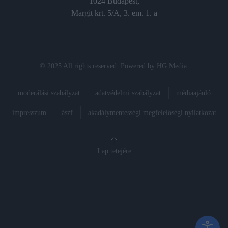
1024 Budapest,
Margit krt. 5/A, 3. em. 1. a
© 2025 All rights reserved. Powered by
HG Media
.
moderálási szabályzat
adatvédelmi szabályzat
médiaajánló
impresszum
ászf
akadálymentességi megfelelőségi nyilatkozat
Lap tetejére