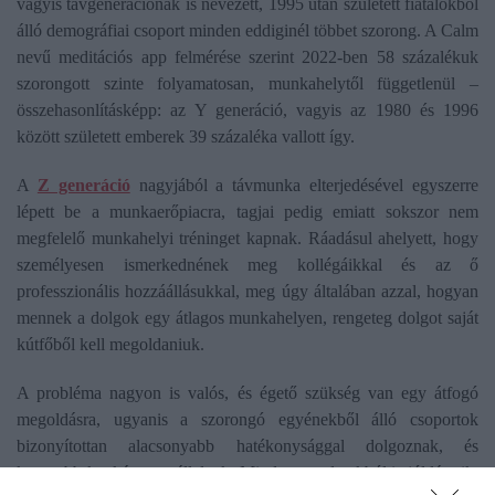
vagyis távgenerációnak is nevezett, 1995 után született fiatalokból
álló demográfiai csoport minden eddiginél többet szorong. A Calm
nevű meditációs app felmérése szerint 2022-ben 58 százalékuk
szorongott szinte folyamatosan, munkahelytől függetlenül –
összehasonlításképp: az Y generáció, vagyis az 1980 és 1996
között született emberek 39 százaléka vallott így.
A
Z generáció
nagyjából a távmunka elterjedésével egyszerre
lépett be a munkaerőpiacra, tagjai pedig emiatt sokszor nem
megfelelő munkahelyi tréninget kapnak. Ráadásul ahelyett, hogy
személyesen ismerkednének meg kollégáikkal és az ő
professzionális hozzáállásukkal, meg úgy általában azzal, hogyan
mennek a dolgok egy átlagos munkahelyen, rengeteg dolgot saját
kútfőből kell megoldaniuk.
A probléma nagyon is valós, és égető szükség van egy átfogó
megoldásra, ugyanis a szorongó egyénekből álló csoportok
bizonyítottan alacsonyabb hatékonysággal dolgoznak, és
kevesebb kockázatot vállalnak. Mindez az adatokból is jól látszik: