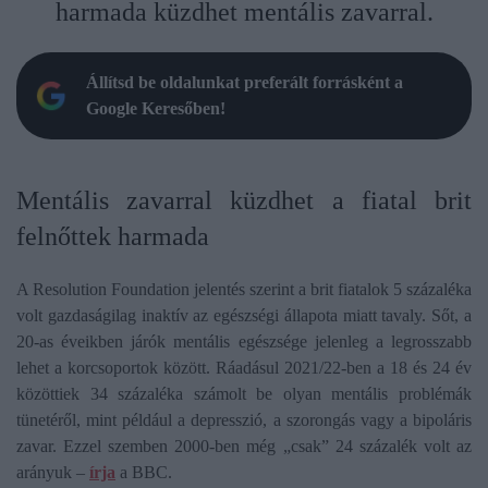
harmada küzdhet mentális zavarral.
Állítsd be oldalunkat preferált forrásként a
Google Keresőben!
Mentális zavarral küzdhet a fiatal brit
felnőttek harmada
A Resolution Foundation jelentés szerint a brit fiatalok 5 százaléka
volt gazdaságilag inaktív az egészségi állapota miatt tavaly. Sőt, a
20-as éveikben járók mentális egészsége jelenleg a legrosszabb
lehet a korcsoportok között. Ráadásul 2021/22-ben a 18 és 24 év
közöttiek 34 százaléka számolt be olyan mentális problémák
tünetéről, mint például a depresszió, a szorongás vagy a bipoláris
zavar. Ezzel szemben 2000-ben még „csak” 24 százalék volt az
arányuk –
írja
a BBC.