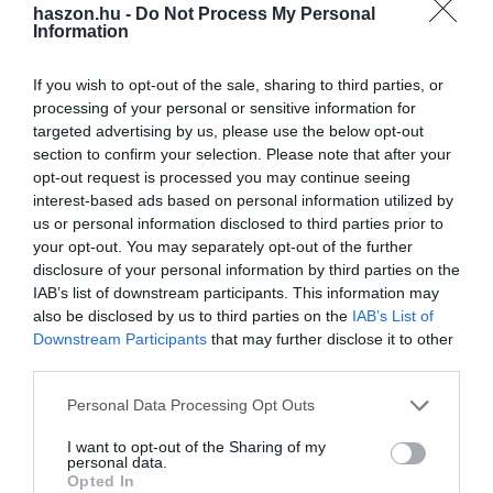
az Anxiety and Depression Association of America 2021-es
haszon.hu -
Do Not Process My Personal
munkahelyi felmérésében a megkérdezett alkalmazottak 56
Information
százaléka a nyilatkozott úgy, hogy a szorongás befolyásolta az
elvégzett munkája minőségét.
If you wish to opt-out of the sale, sharing to third parties, or
processing of your personal or sensitive information for
targeted advertising by us, please use the below opt-out
2025-re a Z generáció a nyugati országokban a munkaerő 27
section to confirm your selection. Please note that after your
százalékát és a világ népességének egyharmadát fogja képviselni.
opt-out request is processed you may continue seeing
Ha ők mind túlságosan stresszesek maradnak ahhoz, hogy
interest-based ads based on personal information utilized by
hatékonyan vegyenek részt a munkaerőpiacon, a szakértők szerint
us or personal information disclosed to third parties prior to
pusztító következményekre számíthatunk gazdasági és társadalmi
your opt-out. You may separately opt-out of the further
szempontból is.
disclosure of your personal information by third parties on the
IAB’s list of downstream participants. This information may
also be disclosed by us to third parties on the
IAB’s List of
szorongás
depresszió
fiatal
felnőttek
mentális
Downstream Participants
that may further disclose it to other
third parties.
egészség
kutatás
felmérés
Please note that this website/app uses one or more Google
Personal Data Processing Opt Outs
services and may gather and store information including but
not limited to your visit or usage behaviour. You may click to
I want to opt-out of the Sharing of my
personal data.
grant or deny consent to Google and its third-party tags to
Opted In
use your data for below specified purposes in below Google