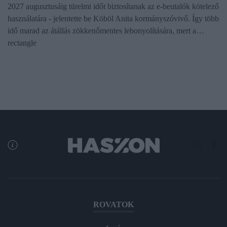
2027 augusztusáig türelmi időt biztosítanak az e-beutalók kötelező
használatára - jelentette be Köböl Anita kormányszóvivő. Így több
idő marad az átállás zökkenőmentes lebonyolítására, mert a…
rectangle
ROVATOK