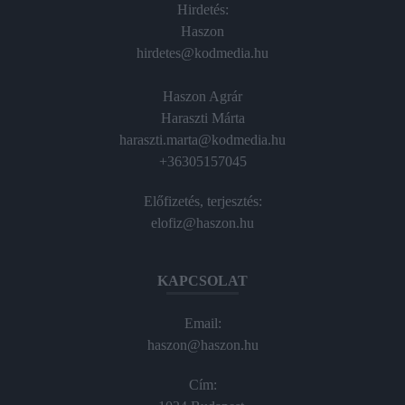
Hirdetés:
Haszon
hirdetes@kodmedia.hu
Haszon Agrár
Haraszti Márta
haraszti.marta@kodmedia.hu
+36305157045
Előfizetés, terjesztés:
elofiz@haszon.hu
KAPCSOLAT
Email:
haszon@haszon.hu
Cím: