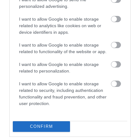
personalized advertising.
I want to allow Google to enable storage
related to analytics like cookies on web or
INGATLAN
device identifiers in apps.
Így árazd be jól a lakásod eladás előtt
I want to allow Google to enable storage
A reális áron kínált lakásokat átlagosan 44 nap alatt el lehet adni a
related to functionality of the website or app.
Duna House elemzése szerint. Az első két hét kulcs a hirdetés
I want to allow Google to enable storage
sikerében.
related to personalization.
I want to allow Google to enable storage
related to security, including authentication
functionality and fraud prevention, and other
user protection.
CONFIRM