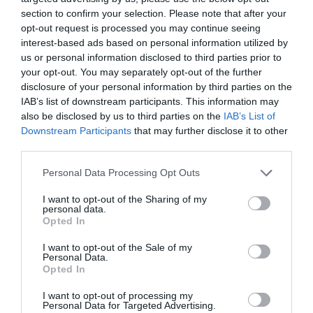
section to confirm your selection. Please note that after your
opt-out request is processed you may continue seeing
sör
alkohol
fogyasztás
termelés
magyarország
interest-based ads based on personal information utilized by
us or personal information disclosed to third parties prior to
your opt-out. You may separately opt-out of the further
disclosure of your personal information by third parties on the
IAB’s list of downstream participants. This information may
also be disclosed by us to third parties on the
IAB’s List of
Downstream Participants
that may further disclose it to other
third parties.
Please note that this website/app uses one or more Google
Personal Data Processing Opt Outs
services and may gather and store information including but
not limited to your visit or usage behaviour. You may click to
I want to opt-out of the Sharing of my
personal data.
grant or deny consent to Google and its third-party tags to
Opted In
use your data for below specified purposes in below Google
consent section.
I want to opt-out of the Sale of my
Personal Data.
Opted In
I want to opt-out of processing my
Personal Data for Targeted Advertising.