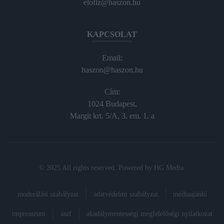
elofiz@haszon.hu
KAPCSOLAT
Email:
haszon@haszon.hu
Cím:
1024 Budapest,
Margit krt. 5/A, 3. em. 1. a
© 2025 All rights reserved. Powered by
HG Media
.
moderálási szabályzat
adatvédelmi szabályzat
médiaajánló
impresszum
ászf
akadálymentességi megfelelőségi nyilatkozat