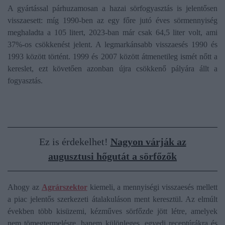
A gyártással párhuzamosan a hazai sörfogyasztás is jelentősen
visszaesett: míg 1990-ben az egy főre jutó éves sörmennyiség
meghaladta a 105 litert, 2023-ban már csak 64,5 liter volt, ami
37%-os csökkenést jelent. A legmarkánsabb visszaesés 1990 és
1993 között történt. 1999 és 2007 között átmenetileg ismét nőtt a
kereslet, ezt követően azonban újra csökkenő pályára állt a
fogyasztás.
Ez is érdekelhet!
Nagyon várják az
augusztusi hőgutát a sörfőzők
Ahogy az
Agrárszektor
kiemeli, a mennyiségi visszaesés mellett
a piac jelentős szerkezeti átalakuláson ment keresztül. Az elmúlt
években több kisüzemi, kézműves sörfőzde jött létre, amelyek
nem tömegtermelésre, hanem különleges, egyedi receptúrákra és