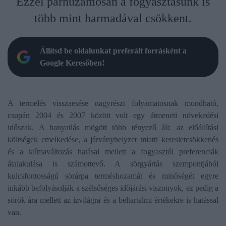
Ezzel párhuzamosan a fogyasztásunk is
több mint harmadával csökkent.
Állítsd be oldalunkat preferált forrásként a
Google Keresőben!
A termelés visszaesése nagyrészt folyamatosnak mondható,
csupán 2004 és 2007 között volt egy átmeneti növekedési
időszak. A hanyatlás mögött több tényező áll: az előállítási
költségek emelkedése, a járványhelyzet miatti keresletcsökkenés
és a klímaváltozás hatásai mellett a fogyasztói preferenciák
átalakulása is számottevő. A sörgyártás szempontjából
kulcsfontosságú sörárpa terméshozamát és minőségét egyre
inkább befolyásolják a szélsőséges időjárási viszonyok, ez pedig a
sörök ára mellett az ízvilágra és a beltartalmi értékekre is hatással
van.