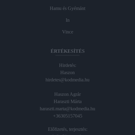
Hamu és Gyémánt
In
Vince
ÉRTÉKESÍTÉS
Hirdetés:
Haszon
hirdetes@kodmedia.hu
Haszon Agrár
Haraszti Márta
haraszti.marta@kodmedia.hu
+36305157045
Előfizetés, terjesztés: