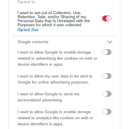
Opted In
I want to opt-out of Collection, Use,
Retention, Sale, and/or Sharing of my
Personal Data that Is Unrelated with the
Purposes for which it was collected.
Opted Out
Google consents
I want to allow Google to enable storage
related to advertising like cookies on web or
device identifiers in apps.
EGÉSZSÉG
I want to allow my user data to be sent to
Ez az étrend még a mediterránnál is egészségesebb
Google for online advertising purposes.
lehet
I want to allow Google to send me
personalized advertising.
A mediterrán étrendet régóta a legegészségesebb táplálkozási
formák között tartják számon, egy új kutatás szerint azonban
I want to allow Google to enable storage
létezik nála is kedvezőbb változat. A „zöld mediterránnak"
related to analytics like cookies on web or
nevezett étrend…
device identifiers in apps.