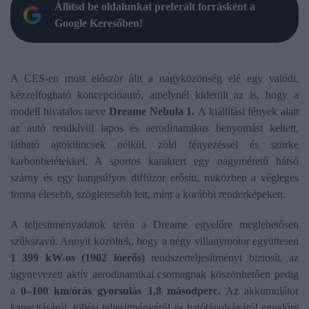
Állítsd be oldalunkat preferált forrásként a
Google Keresőben!
A CES-en most először állt a nagyközönség elé egy valódi,
kézzelfogható koncepcióautó, amelynél kiderült az is, hogy a
modell hivatalos neve
Dreame Nebula 1.
A kiállítási fények alatt
az autó rendkívül lapos és aerodinamikus benyomást keltett,
látható ajtókilincsek nélkül, zöld fényezéssel és szürke
karbonbetétekkel. A sportos karaktert egy nagyméretű hátsó
szárny és egy hangsúlyos diffúzor erősíti, miközben a végleges
forma élesebb, szögletesebb lett, mint a korábbi renderképeken.
A teljesítményadatok terén a Dreame egyelőre meglehetősen
szűkszavú. Annyit közöltek, hogy a négy villanymotor együttesen
1 399 kW-os (1902 lóerős)
rendszerteljesítményt biztosít, az
úgynevezett aktív aerodinamikai csomagnak köszönhetően pedig
a
0–100 km/órás gyorsulás 1,8 másodperc.
Az akkumulátor
kapacitásáról, töltési teljesítményéről és hatótávolságáról egyelőre