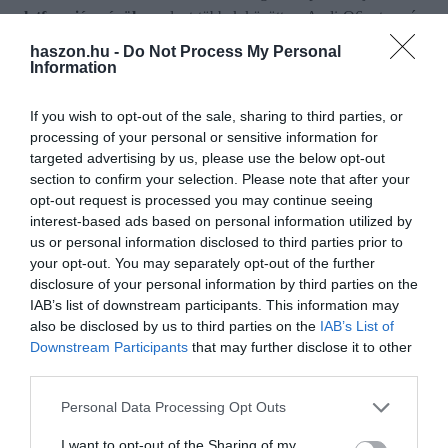
platformjára épül,
amelyet többek között az Audi Q6 e-tron és a
Porsche Macan Electric is használ. A 800 voltos technológia
haszon.hu -
Do Not Process My Personal
villámgyors töltést tesz lehetővé, de a részletes
Information
teljesítményadatokat egyelőre nem hozták nyilvánosságra.
If you wish to opt-out of the sale, sharing to third parties, or
Az utastér digitális központját egy gombnyomással eltüntethető
processing of your personal or sensitive information for
10,4 colos kijelző adja.
targeted advertising by us, please use the below opt-out
section to confirm your selection. Please note that after your
opt-out request is processed you may continue seeing
interest-based ads based on personal information utilized by
us or personal information disclosed to third parties prior to
Olvasd el ezt is!
your opt-out. You may separately opt-out of the further
disclosure of your personal information by third parties on the
Ezek a legjobban gyorsuló benzines sportautók
IAB’s list of downstream participants. This information may
Fenomenális szupersportautót dob piacra a
also be disclosed by us to third parties on the
IAB’s List of
Downstream Participants
that may further disclose it to other
Lamborghini
third parties.
Megvennél egy 1267 lóerős sportautót 70 millióért?
Please note that this website/app uses one or more Google
Personal Data Processing Opt Outs
services and may gather and store information including but
elektromos autó
sportautó
kína
autó
e-autó
not limited to your visit or usage behaviour. You may click to
I want to opt-out of the Sharing of my