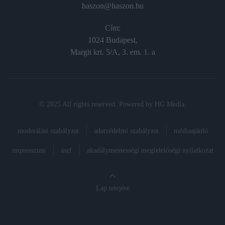
haszon@haszon.hu
Cím:
1024 Budapest,
Margit krt. 5/A, 3. em. 1. a
© 2025 All rights reserved. Powered by
HG Media
.
moderálási szabályzat
adatvédelmi szabályzat
médiaajánló
impresszum
ászf
akadálymentességi megfelelőségi nyilatkozat
Lap tetejére