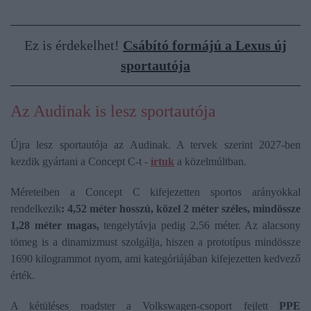
Ez is érdekelhet!
Csábító formájú a Lexus új
sportautója
Az Audinak is lesz sportautója
Újra lesz sportautója az Audinak. A tervek szerint 2027-ben
kezdik gyártani a Concept C-t -
írtuk
a közelmúltban.
Méreteiben a Concept C kifejezetten sportos arányokkal
rendelkezik
: 4,52 méter hosszú, közel 2 méter széles, mindössze
1,28 méter magas,
tengelytávja pedig 2,56 méter. Az alacsony
tömeg is a dinamizmust szolgálja, hiszen a prototípus mindössze
1690 kilogrammot nyom, ami kategóriájában kifejezetten kedvező
érték.
A kétüléses roadster a Volkswagen-csoport fejlett
PPE