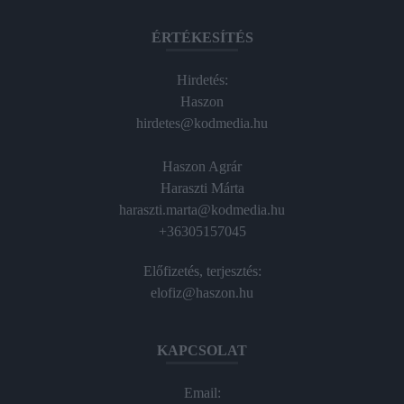
ÉRTÉKESÍTÉS
Hirdetés:
Haszon
hirdetes@kodmedia.hu
Haszon Agrár
Haraszti Márta
haraszti.marta@kodmedia.hu
+36305157045
Előfizetés, terjesztés:
elofiz@haszon.hu
KAPCSOLAT
Email: