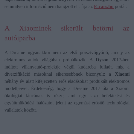
semmilyen információ nem hangzott el - írja az
E-cars.hu
portál.
A Xiaominek sikerült betörni az
autóiparba
A Dreame ugyanakkor nem az első porszívógyártó, amely az
elektromos autók világában próbálkozik. A
Dyson
2017-ben
indított villanyautó-projektje végül kudarcba fulladt, míg a
diverzifikáció másoknál sikeresebbnek bizonyult: a
Xiaomi
néhány év alatt kifejezetten erős eladásokat produkált elektromos
modelljeivel. Érdekesség, hogy a Dreame 2017 óta a Xiaomi
ökológiai láncának is része, ami egy laza befektetési és
együttműködési hálózatot jelent az egymást erősítő technológiai
vállalatok között.