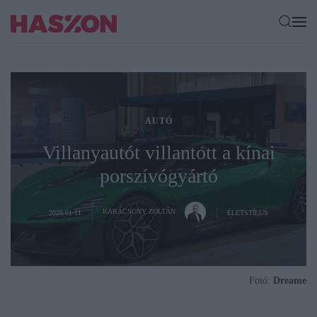
AUTÓ
Villanyautót villantott a kínai
porszívógyártó
KARÁCSONY ZOLTÁN
2026-01-11
ÉLETSTÍLUS
Fotó:
Dreame