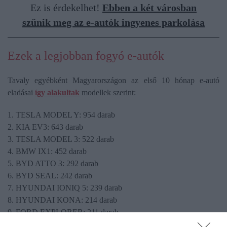
Ez is érdekelhet!
Ebben a két városban
szűnik meg az e-autók ingyenes parkolása
Ezek a legjobban fogyó e-autók
Tavaly egyébként Magyarországon az első 10 hónap e-autó
eladásai
így alakultak
modellek szerint:
1. TESLA MODEL Y: 954 darab
2. KIA EV3: 643 darab
3. TESLA MODEL 3: 522 darab
4. BMW IX1: 452 darab
5. BYD ATTO 3: 292 darab
6. BYD SEAL: 242 darab
7. HYUNDAI IONIQ 5: 239 darab
8. HYUNDAI KONA: 214 darab
9. FORD EXPLORER: 211 darab
10. VOLVO EX30: 207 darab