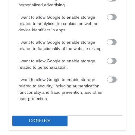
personalized advertising.
ÉLETSTÍLUS
I want to allow Google to enable storage
Megoldások kánikulában: 3 könnyű, olcsó nyári
related to analytics like cookies on web or
device identifiers in apps.
leves főzés nélkül
I want to allow Google to enable storage
Amikor odakint harminc fok fölé kúszik a hőmérséklet, kevesen
related to functionality of the website or app.
szeretnének hosszú időt tölteni a forró tűzhely mellett. Ilyenkor
kerülnek előtérbe a hideg, frissítő fogások, amelyek gyorsan…
I want to allow Google to enable storage
related to personalization.
I want to allow Google to enable storage
related to security, including authentication
functionality and fraud prevention, and other
user protection.
CONFIRM