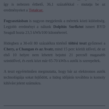
így is nehezen érthető, 36,1 százalékkal - mutatja be az
eredményeket a
Totalcar.
Fogyasztásban
is nagyon megjelenik a méretek közti különbség.
Legjobb eredményt a nálunk
Dolphin Surfként
ismert BYD
Seagull hozta 23,5 kWh/100 kilométerrel.
Hidegben a 30-ról 80 százalékra történő
töltési teszt
győztesei a
Chery, a Changan és az Avatr,
mind 15 perc körüli idővel, de az
első 10 helyre nem lehetett bejutni 21 percnél magasabb
szintidővel, és ezek közt már 65-70 kWh-s autók is szerepeltek.
A teszt egyértelműen megmutatta, hogy bár az elektromos autók
technológiája sokat fejlődött, a hideg időjárás továbbra is komoly
kihívást jelent számukra.