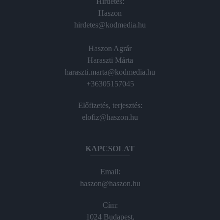
Hirdetés:
Haszon
hirdetes@kodmedia.hu
Haszon Agrár
Haraszti Márta
haraszti.marta@kodmedia.hu
+36305157045
Előfizetés, terjesztés:
elofiz@haszon.hu
KAPCSOLAT
Email:
haszon@haszon.hu
Cím:
1024 Budapest,