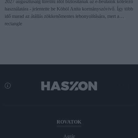
2027 augusztusáig türelmi időt biztosítanak az e-beutalók kötelező
használatára - jelentette be Köböl Anita kormányszóvivő. Így több
idő marad az átállás zökkenőmentes lebonyolítására, mert a…
rectangle
ROVATOK
Agrár