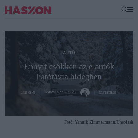
AUTÓ
Ennyit csökken az e-autók
hatótávja hidegben
KARÁCSONY ZOLTÁN
2026-01-06
ÉLETSTÍLUS
Fotó:
Yannik Zimmermann/Unsplash