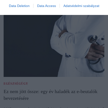
Data Deletion
Data Access
Adatvédelmi szabályzat
EGÉSZSÉGÜGY
Ez nem jött össze: egy év haladék az e-beutalók
bevezetésére