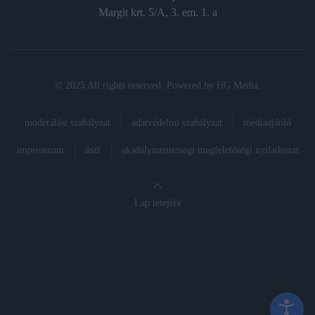
Margit krt. 5/A, 3. em. 1. a
© 2025 All rights reserved. Powered by
HG Media
.
moderálási szabályzat
adatvédelmi szabályzat
médiaajánló
impresszum
ászf
akadálymentességi megfelelőségi nyilatkozat
Lap tetejére