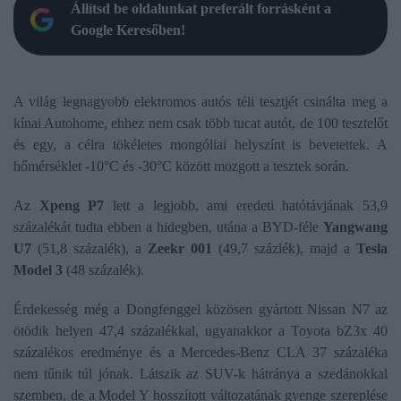
Állítsd be oldalunkat preferált forrásként a
Google Keresőben!
A világ legnagyobb elektromos autós téli tesztjét csinálta meg a
kínai Autohome, ehhez nem csak több tucat autót, de 100 tesztelőt
és egy, a célra tökéletes mongóliai helyszínt is bevetettek. A
hőmérséklet -10°C és -30°C között mozgott a tesztek során.
Az
Xpeng P7
lett a legjobb, ami eredeti hatótávjának 53,9
százalékát tudta ebben a hidegben, utána a BYD-féle
Yangwang
U7
(51,8 százalék), a
Zeekr 001
(49,7 százlék), majd a
Tesla
Model 3
(48 százalék).
Érdekesség még a Dongfenggel közösen gyártott Nissan N7 az
ötödik helyen 47,4 százalékkal, ugyanakkor a Toyota bZ3x 40
százalékos eredménye és a Mercedes-Benz CLA 37 százaléka
nem tűnik túl jónak. Látszik az SUV-k hátránya a szedánokkal
szemben, de a Model Y hosszított változatának gyenge szereplése