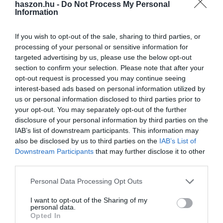
haszon.hu -
Do Not Process My Personal
Information
If you wish to opt-out of the sale, sharing to third parties, or
processing of your personal or sensitive information for
Olvasd el ezt is!
targeted advertising by us, please use the below opt-out
section to confirm your selection. Please note that after your
Ezt tudja majd a legolcsóbb elektromos
opt-out request is processed you may continue seeing
Volkswagen
interest-based ads based on personal information utilized by
Ezek most a legolcsóbb új autók Magyarországon
us or personal information disclosed to third parties prior to
Zuhan a Tesla, jön fel a BYD az európai e-autók
your opt-out. You may separately opt-out of the further
piacán
disclosure of your personal information by third parties on the
IAB’s list of downstream participants. This information may
also be disclosed by us to third parties on the
IAB’s List of
Downstream Participants
that may further disclose it to other
autó
e-autó
hatótáv
teszt
lista
third parties.
Please note that this website/app uses one or more Google
Personal Data Processing Opt Outs
services and may gather and store information including but
not limited to your visit or usage behaviour. You may click to
I want to opt-out of the Sharing of my
personal data.
grant or deny consent to Google and its third-party tags to
Opted In
use your data for below specified purposes in below Google