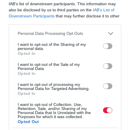
IAB’s list of downstream participants. This information may
Az ő munkájukat már elvette a mesterséges
also be disclosed by us to third parties on the
IAB’s List of
intelligencia
Downstream Participants
that may further disclose it to other
third parties.
Please note that this website/app uses one or more Google
Personal Data Processing Opt Outs
services and may gather and store information including but
not limited to your visit or usage behaviour. You may click to
I want to opt-out of the Sharing of my
personal data.
mesterséges intelligencia
egyetem
tudás
karrier
grant or deny consent to Google and its third-party tags to
Opted In
use your data for below specified purposes in below Google
pályaválasztás
consent section.
I want to opt-out of the Sale of my
Personal Data.
Opted In
I want to opt-out of processing my
Personal Data for Targeted Advertising.
Opted In
I want to opt-out of Collection, Use,
Retention, Sale, and/or Sharing of my
Personal Data that Is Unrelated with the
Purposes for which it was collected.
Opted Out