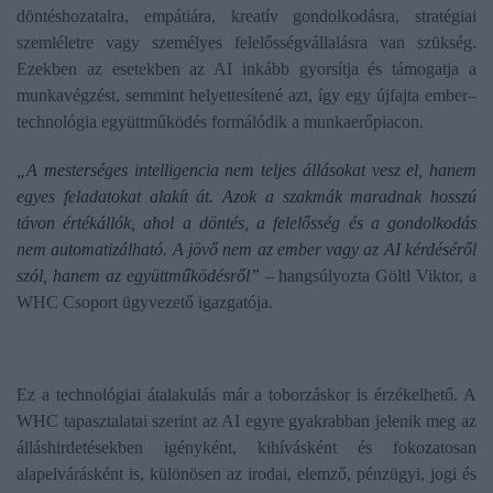
döntéshozatalra, empátiára, kreatív gondolkodásra, stratégiai
szemléletre vagy személyes felelősségvállalásra van szükség.
Ezekben az esetekben az AI inkább gyorsítja és támogatja a
munkavégzést, semmint helyettesítené azt, így egy újfajta ember–
technológia együttműködés formálódik a munkaerőpiacon.
„A mesterséges intelligencia nem teljes állásokat vesz el, hanem
egyes feladatokat alakít át. Azok a szakmák maradnak hosszú
távon értékállók, ahol a döntés, a felelősség és a gondolkodás
nem automatizálható. A jövő nem az ember vagy az AI kérdéséről
szól, hanem az együttműködésről”
– hangsúlyozta Göltl Viktor, a
WHC Csoport ügyvezető igazgatója.
Ez a technológiai átalakulás már a toborzáskor is érzékelhető. A
WHC tapasztalatai szerint az AI egyre gyakrabban jelenik meg az
álláshirdetésekben igényként, kihívásként és fokozatosan
alapelvárásként is, különösen az irodai, elemző, pénzügyi, jogi és