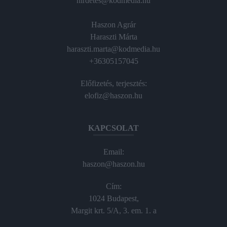
hirdetes@kodmedia.hu
Haszon Agrár
Haraszti Márta
haraszti.marta@kodmedia.hu
+36305157045
Előfizetés, terjesztés:
elofiz@haszon.hu
KAPCSOLAT
Email:
haszon@haszon.hu
Cím:
1024 Budapest,
Margit krt. 5/A, 3. em. 1. a