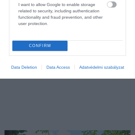
utakról
I want to allow Google to enable storage
related to security, including authentication
Megugrott Magyarországon a gépkocsik száma az elmúlt 10
functionality and fraud prevention, and other
user protection.
évben: míg 2015-ben 3 196 856 regisztrált gépjármű rótta az
utakat, addig 2025-re 4 374 763-ra emelkedett ez a szám. A
jelentős növekedés…
CONFIRM
Data Deletion
Data Access
Adatvédelmi szabályzat