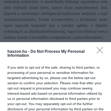
marketing területeken. A munkáltatók többsége ugyanakkor nem
mély fejlesztői tudást keres, hanem olyan szakembereket, akik
képesek a mesterséges intelligenciát hatékonyan beépíteni a napi
munkafolyamatokba. Ennek következtében a kiválasztás során
egyre nagyobb hangsúlyt kap a tanulási agilitás, a digitális
nyitottság és az alkalmazkodóképesség, vagyis kis túlzással nem a
szakma, hanem a hozzáállás a meghatározó a pályaválasztáskor.
A WHC Csoport és az Oeconomus Gazdaságkutató Alapítvány
haszon.hu -
Do Not Process My Personal
közös kutatása szerint Magyarországon a következő évtizedben
Information
több mint 900 ezer munkahely lehet érintett az automatizációban,
ami a foglalkoztatottak mintegy 20–25 százalékát jelenti. A
If you wish to opt-out of the sale, sharing to third parties, or
változás ugyanakkor elsősorban nem munkahelyek megszűnését,
processing of your personal or sensitive information for
targeted advertising by us, please use the below opt-out
hanem a feladatkörök radikális átalakulását vetíti előre, különösen
section to confirm your selection. Please note that after your
az irodai és tudásalapú munkakörökben.
opt-out request is processed you may continue seeing
interest-based ads based on personal information utilized by
us or personal information disclosed to third parties prior to
Olvasd el ezt is!
your opt-out. You may separately opt-out of the further
disclosure of your personal information by third parties on the
Mesterséges intelligencia vigyáz a pénzünkre