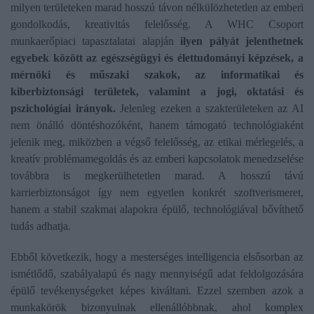
milyen területeken marad hosszú távon nélkülözhetetlen az emberi
gondolkodás, kreativitás felelősség. A WHC Csoport
munkaerőpiaci tapasztalatai alapján
ilyen pályát jelenthetnek
egyebek között az egészségügyi és élettudományi képzések, a
mérnöki és műszaki szakok, az informatikai és
kiberbiztonsági területek, valamint a jogi, oktatási és
pszichológiai irányok.
Jelenleg ezeken a szakterületeken az AI
nem önálló döntéshozóként, hanem támogató technológiaként
jelenik meg, miközben a végső felelősség, az etikai mérlegelés, a
kreatív problémamegoldás és az emberi kapcsolatok menedzselése
továbbra is megkerülhetetlen marad. A hosszú távú
karrierbiztonságot így nem egyetlen konkrét szoftverismeret,
hanem a stabil szakmai alapokra épülő, technológiával bővíthető
tudás adhatja.
Ebből következik, hogy a mesterséges intelligencia elsősorban az
ismétlődő, szabályalapú és nagy mennyiségű adat feldolgozására
épülő tevékenységeket képes kiváltani. Ezzel szemben azok a
munkakörök bizonyulnak ellenállóbbnak, ahol komplex