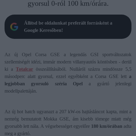
gyorsul 0-ról 100 km/órára.
Állítsd be oldalunkat preferált forrásként a
Google Keresőben!
Az új Opel Corsa GSE a legendás GSI sportváltozatok
szellemiségét idézi, immár modern villanyautós köntösben - derül
ki a
Totalcar
összeállításából. Nulláról százra mindössze 5,5
másodperc alatt gyorsul, ezzel egyébként a Corsa GSE lett
a
legjobban gyorsuló széria Opel
a gyártó jelenlegi
modellpalettáján.
Az új hot hatch ugyanazt a 207 kW-os hajtásláncot kapta, mint a
nemrég bemutatott Mokka GSE, ám kisebb tömege miatt még
gyorsabb lett nála. A végsebességet egyelőre
180 km/órában
adta
meg a gyártó.