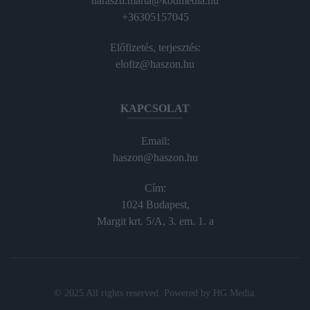
haraszti.marta@kodmedia.hu
+36305157045
Előfizetés, terjesztés:
elofiz@haszon.hu
KAPCSOLAT
Email:
haszon@haszon.hu
Cím:
1024 Budapest,
Margit krt. 5/A, 3. em. 1. a
© 2025 All rights reserved. Powered by
HG Media
.