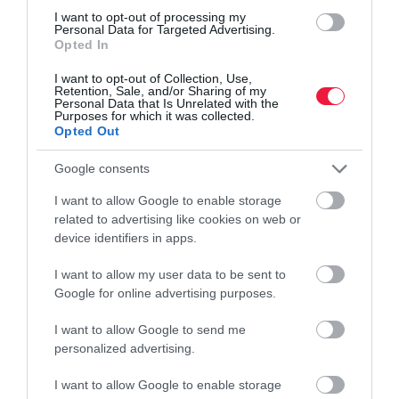
156 helyett 280 lóerő: itt a sportos Opel Mokka
I want to opt-out of processing my
Personal Data for Targeted Advertising.
Ez a 10 legkapósabb használt e-autó - átlagárakkal
Opted In
I want to opt-out of Collection, Use,
Retention, Sale, and/or Sharing of my
Personal Data that Is Unrelated with the
Purposes for which it was collected.
Opted Out
elektromos autó
autó
új autó
opel
e-autó
Google consents
I want to allow Google to enable storage
related to advertising like cookies on web or
device identifiers in apps.
I want to allow my user data to be sent to
Google for online advertising purposes.
I want to allow Google to send me
personalized advertising.
I want to allow Google to enable storage