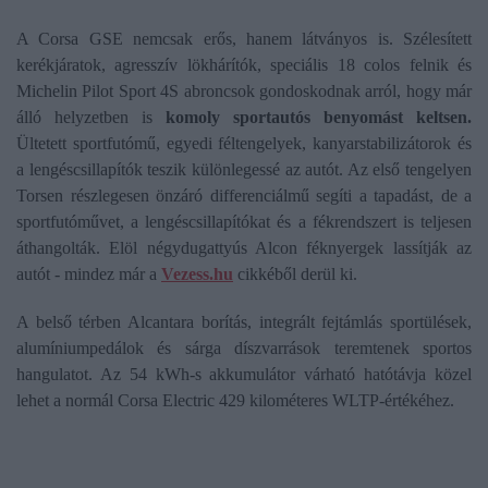
A Corsa GSE nemcsak erős, hanem látványos is. Szélesített
kerékjáratok, agresszív lökhárítók, speciális 18 colos felnik és
Michelin Pilot Sport 4S abroncsok gondoskodnak arról, hogy már
álló helyzetben is
komoly sportautós benyomást keltsen.
Ültetett sportfutómű, egyedi féltengelyek, kanyarstabilizátorok és
a lengéscsillapítók teszik különlegessé az autót. Az első tengelyen
Torsen részlegesen önzáró differenciálmű segíti a tapadást, de a
sportfutóművet, a lengéscsillapítókat és a fékrendszert is teljesen
áthangolták. Elöl négydugattyús Alcon féknyergek lassítják az
autót - mindez már a
Vezess.hu
cikkéből derül ki.
A belső térben Alcantara borítás, integrált fejtámlás sportülések,
alumíniumpedálok és sárga díszvarrások teremtenek sportos
hangulatot. Az 54 kWh-s akkumulátor várható hatótávja közel
lehet a normál Corsa Electric 429 kilométeres WLTP-értékéhez.