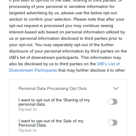
esetekben bővítik is a dízelkínálatot.
processing of your personal or sensitive information for
targeted advertising by us, please use the below opt-out
Míg a kínai versenytársak főként elektromos és benzines hibrid
section to confirm your selection. Please note that after your
modellekkel érkeznek, a Stellantis a dízelmotorokkal tudja
opt-out request is processed you may continue seeing
megkülönböztetni magát és kiszolgálni a sokat utazó európai
interest-based ads based on personal information utilized by
vásárlókat.
us or personal information disclosed to third parties prior to
your opt-out. You may separately opt-out of the further
disclosure of your personal information by third parties on the
Korábban a csoport 2030-ra teljes elektromos átállást ígért
IAB’s list of downstream participants. This information may
Európában, ám az év elején bejelentett lépés azt jelzi, hogy a belső
also be disclosed by us to third parties on the
IAB’s List of
égésű motorok kivezetése a tervezettnél lassabb folyamat lesz.
Downstream Participants
that may further disclose it to other
third parties.
Iparági információk szerint a jövőben a hajtásláncokat érintő
módosításokkal igyekeznek növelni a modellek megbízhatóságát.
Please note that this website/app uses one or more Google
Personal Data Processing Opt Outs
services and may gather and store information including but
not limited to your visit or usage behaviour. You may click to
I want to opt-out of the Sharing of my
personal data.
grant or deny consent to Google and its third-party tags to
Opted In
use your data for below specified purposes in below Google
Olvasd el ezt is!
consent section.
I want to opt-out of the Sale of my
Personal Data.
Magyar árat kapott a legnagyobb Opel, a
Opted In
Grandland