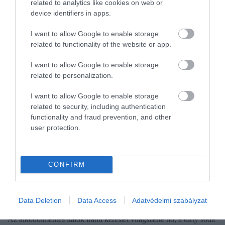
related to analytics like cookies on web or
device identifiers in apps.
I want to allow Google to enable storage
related to functionality of the website or app.
I want to allow Google to enable storage
related to personalization.
I want to allow Google to enable storage
related to security, including authentication
functionality and fraud prevention, and other
user protection.
CONFIRM
GASZTRONÓMIA
Ez a bizarr üdítő tarolhatja le hamarosan a világot
Data Deletion
Data Access
Adatvédelmi szabályzat
Az alkoholmentes italok iránti kereslet világszerte nő, a dirty soda