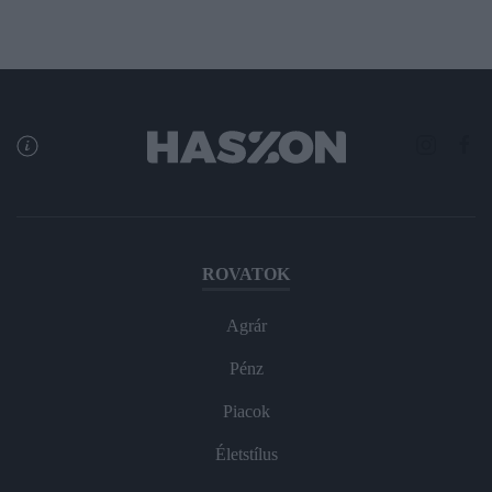
ROVATOK
Agrár
Pénz
Piacok
Életstílus