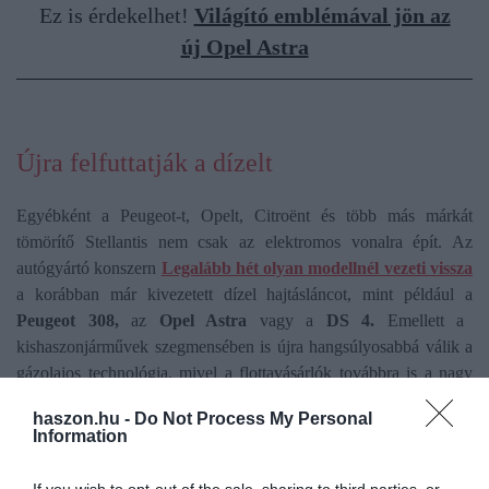
Ez is érdekelhet!
Világító emblémával jön az
új Opel Astra
Újra felfuttatják a dízelt
Egyébként a Peugeot-t, Opelt, Citroënt és több más márkát
tömörítő Stellantis nem csak az elektromos vonalra épít. Az
autógyártó konszern
Legalább hét olyan modellnél vezeti vissza
a korábban már kivezetett dízel hajtásláncot, mint például a
Peugeot 308,
az
Opel Astra
vagy a
DS 4.
Emellett a
kishaszonjárművek szegmensében is újra hangsúlyosabbá válik a
gázolajos technológia, mivel a flottavásárlók továbbra is a nagy
hatótávot és az alacsony üzemeltetési költséget preferálják.
haszon.hu -
Do Not Process My Personal
Information
A vállalat hivatalos közleménye szerint „a vásárlói igényekre
fókuszálnak”, ezért nemcsak megtartják, hanem bizonyos
If you wish to opt-out of the sale, sharing to third parties, or