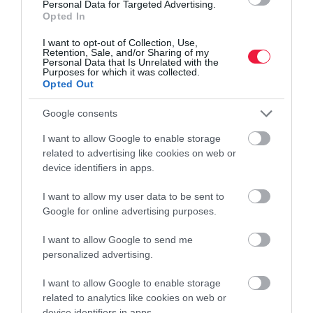
Personal Data for Targeted Advertising.
Opted In
I want to opt-out of Collection, Use,
Retention, Sale, and/or Sharing of my
Personal Data that Is Unrelated with the
Purposes for which it was collected.
Opted Out
Google consents
I want to allow Google to enable storage
related to advertising like cookies on web or
device identifiers in apps.
MUNKA
I want to allow my user data to be sent to
Google for online advertising purposes.
Workcation: Budapest a legjobb 10-ben a
világranglistán
I want to allow Google to send me
personalized advertising.
Bangkok lett 2026 legjobb workcation úti célja az IWG negyedik
I want to allow Google to enable storage
alkalommal kiadott Work from Anywhere (Munkavégzés
related to analytics like cookies on web or
bárhonnan) Indexe szerint. A rangsor második helyén Tokió, a
device identifiers in apps.