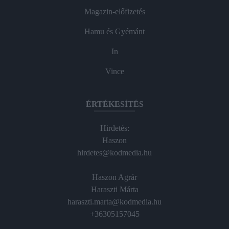
Magazin-előfizetés
Hamu és Gyémánt
In
Vince
ÉRTÉKESÍTÉS
Hirdetés:
Haszon
hirdetes@kodmedia.hu
Haszon Agrár
Haraszti Márta
haraszti.marta@kodmedia.hu
+36305157045