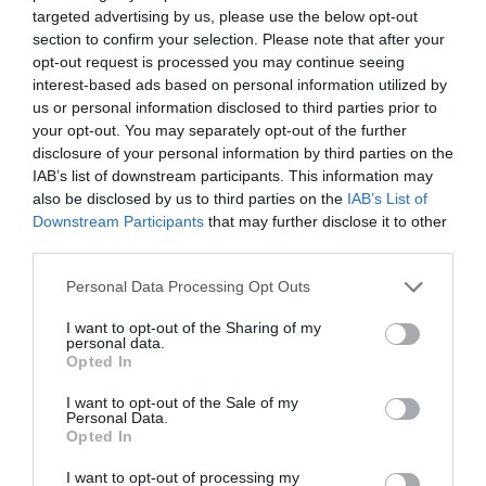
targeted advertising by us, please use the below opt-out
section to confirm your selection. Please note that after your
életmód
z generáció
táplálkozás
gyorsétterem
opt-out request is processed you may continue seeing
interest-based ads based on personal information utilized by
felmérés
us or personal information disclosed to third parties prior to
your opt-out. You may separately opt-out of the further
disclosure of your personal information by third parties on the
IAB’s list of downstream participants. This information may
also be disclosed by us to third parties on the
IAB’s List of
Downstream Participants
that may further disclose it to other
third parties.
Please note that this website/app uses one or more Google
Personal Data Processing Opt Outs
services and may gather and store information including but
not limited to your visit or usage behaviour. You may click to
I want to opt-out of the Sharing of my
personal data.
grant or deny consent to Google and its third-party tags to
Opted In
use your data for below specified purposes in below Google
consent section.
I want to opt-out of the Sale of my
Personal Data.
Opted In
I want to opt-out of processing my