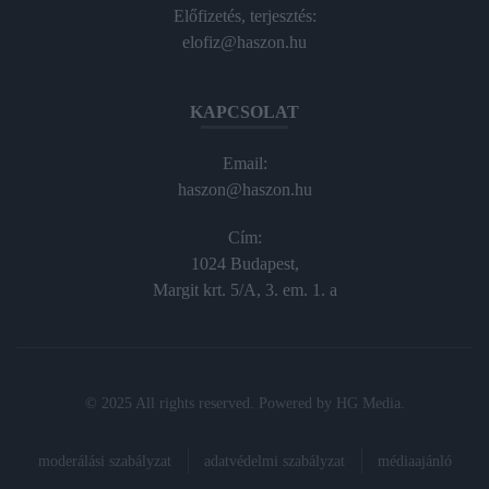
Előfizetés, terjesztés:
elofiz@haszon.hu
KAPCSOLAT
Email:
haszon@haszon.hu
Cím:
1024 Budapest,
Margit krt. 5/A, 3. em. 1. a
© 2025 All rights reserved. Powered by
HG Media
.
moderálási szabályzat
adatvédelmi szabályzat
médiaajánló