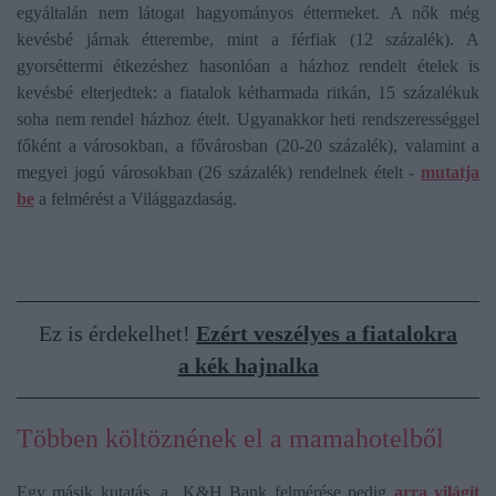
egyáltalán nem látogat hagyományos éttermeket. A nők még
kevésbé járnak étterembe, mint a férfiak (12 százalék). A
gyorséttermi étkezéshez hasonlóan a házhoz rendelt ételek is
kevésbé elterjedtek: a fiatalok kétharmada ritkán, 15 százalékuk
soha nem rendel házhoz ételt. Ugyanakkor heti rendszerességgel
főként a városokban, a fővárosban (20-20 százalék), valamint a
megyei jogú városokban (26 százalék) rendelnek ételt -
mutatja
be
a felmérést a Világgazdaság.
Ez is érdekelhet!
Ezért veszélyes a fiatalokra
a kék hajnalka
Többen költöznének el a mamahotelből
Egy másik kutatás, a K&H Bank felmérése pedig
arra világít