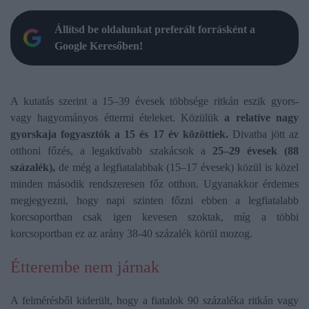
Állítsd be oldalunkat preferált forrásként a
Google Keresőben!
A kutatás szerint a 15–39 évesek többsége ritkán eszik gyors-
vagy hagyományos éttermi ételeket. Közülük
a relatíve nagy
gyorskaja fogyasztók a 15 és 17 év közöttiek.
Divatba jött az
otthoni főzés, a legaktívabb szakácsok a
25–29 évesek (88
százalék),
de még a legfiatalabbak (15–17 évesek) közül is közel
minden második rendszeresen főz otthon. Ugyanakkor érdemes
megjegyezni, hogy napi szinten főzni ebben a legfiatalabb
korcsoportban csak igen kevesen szoktak, míg a többi
korcsoportban ez az arány 38-40 százalék körül mozog.
Étterembe nem járnak
A felmérésből kiderült, hogy a fiatalok 90 százaléka ritkán vagy