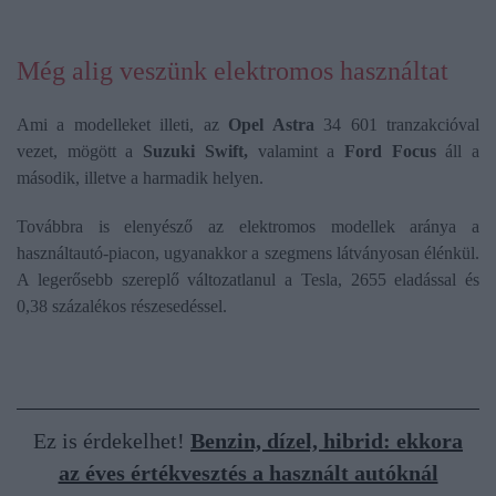
Még alig veszünk elektromos használtat
Ami a modelleket illeti, az
Opel Astra
34 601 tranzakcióval
vezet, mögött a
Suzuki Swift,
valamint a
Ford Focus
áll a
második, illetve a harmadik helyen.
Továbbra is elenyésző az elektromos modellek aránya a
használtautó-piacon, ugyanakkor a szegmens látványosan élénkül.
A legerősebb szereplő változatlanul a Tesla, 2655 eladással és
0,38 százalékos részesedéssel.
Ez is érdekelhet!
Benzin, dízel, hibrid: ekkora
az éves értékvesztés a használt autóknál