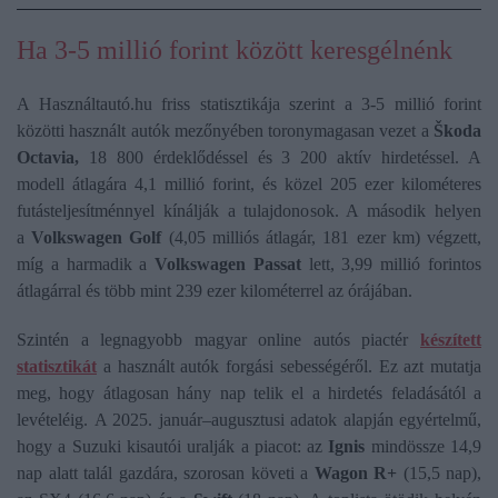
Ha 3-5 millió forint között keresgélnénk
A Használtautó.hu friss statisztikája szerint a 3-5 millió forint
közötti használt autók mezőnyében toronymagasan vezet a
Škoda
Octavia,
18 800 érdeklődéssel és 3 200 aktív hirdetéssel. A
modell átlagára 4,1 millió forint, és közel 205 ezer kilométeres
futásteljesítménnyel kínálják a tulajdonosok. A második helyen
a
Volkswagen Golf
(4,05 milliós átlagár, 181 ezer km) végzett,
míg a harmadik a
Volkswagen Passat
lett, 3,99 millió forintos
átlagárral és több mint 239 ezer kilométerrel az órájában.
Szintén a legnagyobb magyar online autós piactér
készített
statisztikát
a használt autók forgási sebességéről. Ez azt mutatja
meg, hogy átlagosan hány nap telik el a hirdetés feladásától a
levételéig. A 2025. január–augusztusi adatok alapján egyértelmű,
hogy a Suzuki kisautói uralják a piacot: az
Ignis
mindössze 14,9
nap alatt talál gazdára, szorosan követi a
Wagon R+
(15,5 nap),