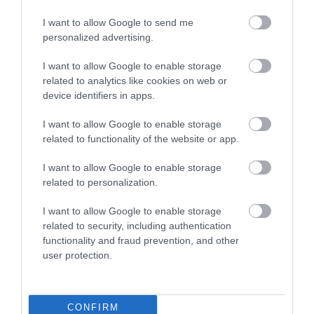
I want to allow Google to send me
personalized advertising.
I want to allow Google to enable storage
TÁRSADALOM
related to analytics like cookies on web or
Ezekben az országokban 2100-ra 95 évre nőhet a
device identifiers in apps.
várható élettartam
I want to allow Google to enable storage
related to functionality of the website or app.
A jelenleg élők emberek 5–7 százaléka érheti meg a 95.
születésnapját. A hosszú élet ma tehát még kivételesnek számít,
I want to allow Google to enable storage
pár évtized múlva azonban egészen mások lehetnek az arányok.
related to personalization.
Az ENSZ…
I want to allow Google to enable storage
related to security, including authentication
functionality and fraud prevention, and other
user protection.
CONFIRM