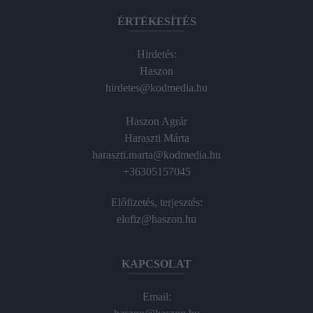
ÉRTÉKESÍTÉS
Hirdetés:
Haszon
hirdetes@kodmedia.hu
Haszon Agrár
Haraszti Márta
haraszti.marta@kodmedia.hu
+36305157045
Előfizetés, terjesztés:
elofiz@haszon.hu
KAPCSOLAT
Email: