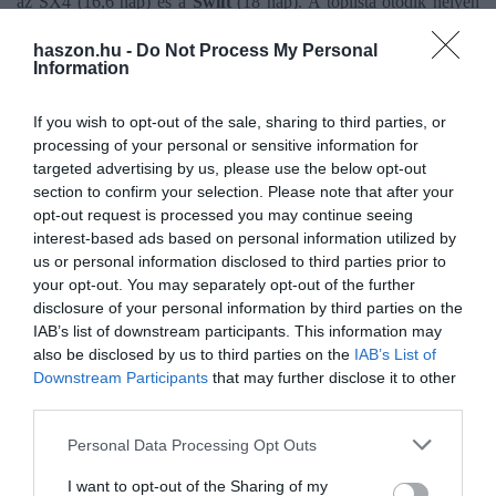
az SX4 (16,6 nap) és a
Swift
(18 nap). A toplista ötödik helyén
a
Peugeot 307
áll 18,1 napos átlaggal.
haszon.hu -
Do Not Process My Personal
Information
If you wish to opt-out of the sale, sharing to third parties, or
Olvasd el ezt is!
processing of your personal or sensitive information for
targeted advertising by us, please use the below opt-out
Alsóközép, kicsi: ezek a legkelendőbb használt
section to confirm your selection. Please note that after your
opt-out request is processed you may continue seeing
autók
interest-based ads based on personal information utilized by
Szinte újak! Ez most a TOP10 legkedveltebb alig
us or personal information disclosed to third parties prior to
használt autó
your opt-out. You may separately opt-out of the further
Meglepő, de ez a leggyorsabban eladható használt
disclosure of your personal information by third parties on the
autó
IAB’s list of downstream participants. This information may
also be disclosed by us to third parties on the
IAB’s List of
Downstream Participants
that may further disclose it to other
autó
használt autó
opel
suzuki
volkswagen
third parties.
Please note that this website/app uses one or more Google
Personal Data Processing Opt Outs
services and may gather and store information including but
not limited to your visit or usage behaviour. You may click to
I want to opt-out of the Sharing of my