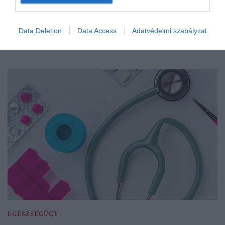
Data Deletion
Data Access
Adatvédelmi szabályzat
EGÉSZSÉGÜGY