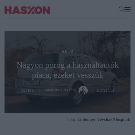
AUTÓ
Nagyon pörög a használtautók
piaca, ezeket vesszük
KARÁCSONY ZOLTÁN
2025-10-21
ÉLETSTÍLUS
Fotó:
Liubomyr Vovchak/Unsplash