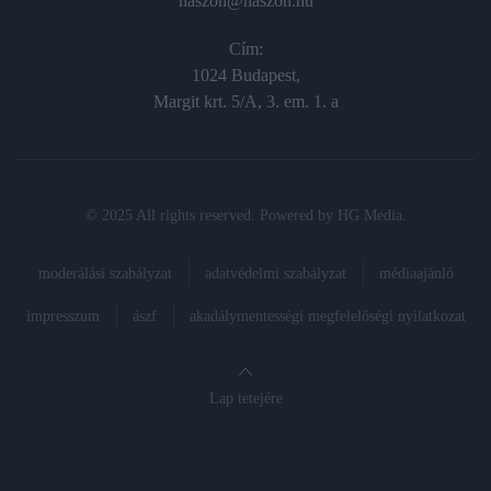
haszon@haszon.hu
Cím:
1024 Budapest,
Margit krt. 5/A, 3. em. 1. a
© 2025 All rights reserved. Powered by
HG Media
.
moderálási szabályzat
adatvédelmi szabályzat
médiaajánló
impresszum
ászf
akadálymentességi megfelelőségi nyilatkozat
Lap tetejére