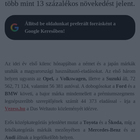
több mint 13 százalékos növekedést jelent.
Állítsd be oldalunkat preferált forrásként a
Google Keresőben!
Az idei év első kilenc hónapjában a német és a japán márkák
uralták a magyarországi használtautó-eladásokat. Az első három
helyen ugyanis az
Opel,
a
Volkswagen,
illetve a
Suzuki
áll, 72
562, 71 124, valamint 56 381 autóval. A dobogósokat a
Ford
és a
BMW
követi, a bajor márka mindemellett a prémiumszegmens
legnépszerűbb szereplőjének számít 44 373 eladással - írja a
Vezess.hu
a Das Weltauto közleményét idézve.
Erős középkategóriás jelenlétet mutat a
Toyota
és a
Škoda,
míg a
felsőkategóriás márkák mezőnyében a
Mercedes-Benz
és az
Audi
állnak a legelőkelőbb helyen.