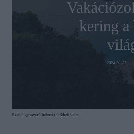
Vakációzo
kering a
vilá
2024-01-23
Ezen a gyönyörű helyen töltődtek volna