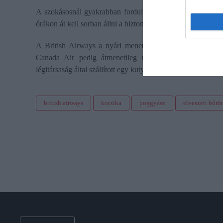
A szokásosnál gyakrabban fordul elő, hogy elkeverednek a
órákon át kell sorban állni a biztonsági ellenőrzésnél.
A British Airways a nyári menetrendjéből összesen már 
Canada Air pedig átmenetileg nem fogad kéréseket áll
légitársaság által szállított egy kutya elkeveredett a torontói
british airways
korzika
poggyász
elveszett bőrö