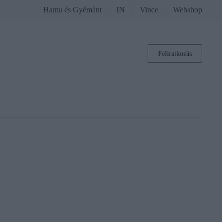
Hamu és Gyémánt
IN
Vince
Webshop
Feliratkozás