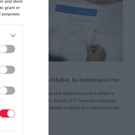
er and store
to grant or
ed purposes
LLÁS
e kövesd el ezeket a hibákat, ha önéletrajzot írsz
 kiválasztási folyamatban az első érintkezési pont a jelölttel a
ályázati anyag megismerése. Emiatt a CV nemcsak a szakmai
lkalmasságot mutatja meg, hanem a vállalat és a pályázó közötti
inőségi…
ectangle