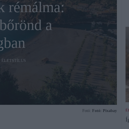
k rémálma:
 bőrönd a
gban
ÉLETSTÍLUS
É
Fotó:
Fotó: Pixabay
Í