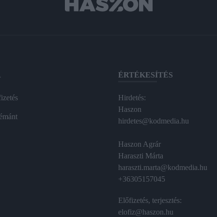
A
ÉRTÉKESÍTÉS
izetés
Hirdetés:
Haszon
émánt
hirdetes@kodmedia.hu
Haszon Agrár
Haraszti Márta
haraszti.marta@kodmedia.hu
+36305157045
Előfizetés, terjesztés:
elofiz@haszon.hu