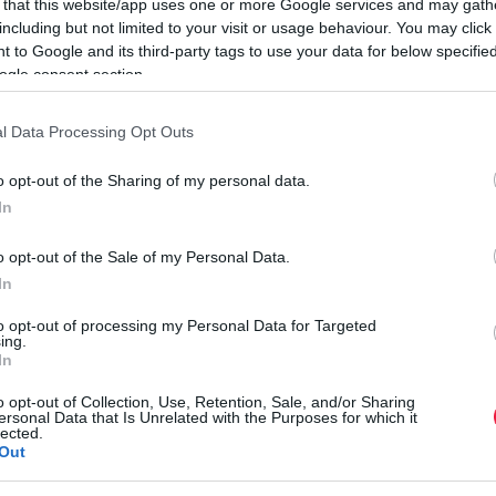
 that this website/app uses one or more Google services and may gath
 Bastia repülőtőrre, a franciaországi Korzika szigetére, a
including but not limited to your visit or usage behaviour. You may click 
 to Google and its third-party tags to use your data for below specifi
ogle consent section.
l Data Processing Opt Outs
l, majd rájött, hogy „senkinek a bőröndje” nem kerül a
mációt kapta, hogy bőröndök egyáltalán nem voltak a gép
o opt-out of the Sharing of my personal data.
In
astiára, az övé azonban nem. Azt mondja, körülbelül 200
o opt-out of the Sale of my Personal Data.
Á
In
N
to opt-out of processing my Personal Data for Targeted
 tisztálkodószereink, az egész
ing.
A
In
p
a
o opt-out of Collection, Use, Retention, Sale, and/or Sharing
ersonal Data that Is Unrelated with the Purposes for which it
m
lected.
r
Out
gyászát, azt kérték az utasoktól, hogy tegyék le sorban a