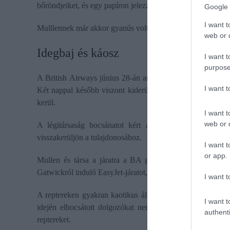
bőröndjeiket, és egy papíron jelezzék rajtuk a járatszámot.
Google 
I want t
Mulllennek már akkor gyanús volt a dolog, ezért néhány do
web or d
Idegbaj és káosz
I want t
purpose
A British Airways június 28-án arról tájékoztatta, hogy c
I want 
Két nappal később viszont kiderült, hogy valójában Korz
kerül.
I want t
web or d
A légitársaság bocsánatot kért a kényelmetlenségért, 
visszakerüljön a tulajdonosához.
I want t
or app.
Mullen és társa a járatra a BA gépére last minute vásárol
Gatwickról induló EasyJet-járatot, amelyre eredetileg jegyet
I want t
A reptereken gyakran kaotikus állapotok uralkodnak, nem
I want t
idején elbocsátott dolgozókat nem tudta egyik pillanatró
authenti
reptereket.