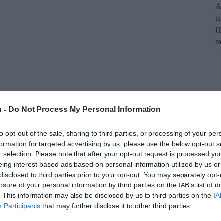
A
t
H
m
u -
Do Not Process My Personal Information
to opt-out of the sale, sharing to third parties, or processing of your per
a panaszkodik, hogy még mindig nem
formation for targeted advertising by us, please use the below opt-out s
 három héttel a repülőút után.
r selection. Please note that after your opt-out request is processed y
eing interest-based ads based on personal information utilized by us or
disclosed to third parties prior to your opt-out. You may separately opt-
losure of your personal information by third parties on the IAB’s list of
rált forrásként a Google Keresőben!
. This information may also be disclosed by us to third parties on the
IA
Participants
that may further disclose it to other third parties.