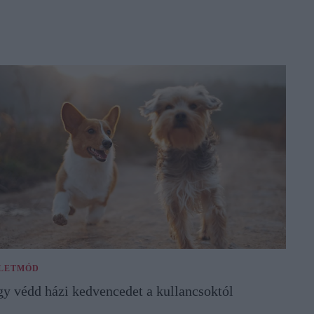
LETMÓD
gy védd házi kedvencedet a kullancsoktól