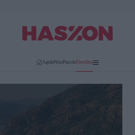
Agrár
Pénz
Piacok
Életstílus