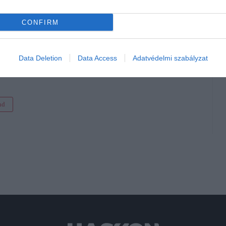
 bőröndök, az utolsó pillanatban járatokat törölnek, vagy
CONFIRM
30 ezer járatot
vett ki,
és más hasonlóan cselekedtek. A
Data Deletion
Data Access
Adatvédelmi szabályzat
atok csomagtérben való szállítására, miután egy másik
 reptéren,
itt
írtunk róla.
nd