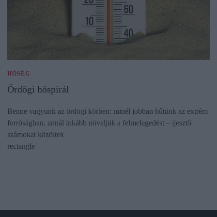
HŐSÉG
Ördögi hőspirál
Benne vagyunk az ördögi körben: minél jobban hűtünk az extrém
forróságban, annál inkább növeljük a felmelegedést – ijesztő
számokat közöltek
rectangle