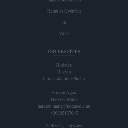
Hamu és Gyémánt
In
Vince
ÉRTÉKESÍTÉS
Hirdetés:
Haszon
hirdetes@kodmedia.hu
Haszon Agrár
Haraszti Márta
haraszti.marta@kodmedia.hu
+36305157045
Előfizetés, terjesztés: