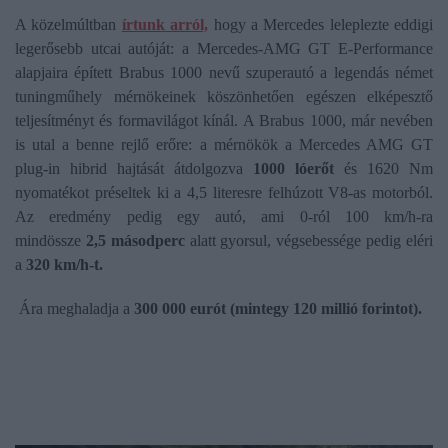
A közelmúltban
írtunk arról,
hogy a Mercedes leleplezte eddigi
legerősebb utcai autóját: a Mercedes-AMG GT E-Performance
alapjaira épített Brabus 1000 nevű szuperautó a legendás német
tuningműhely mérnökeinek köszönhetően egészen elképesztő
teljesítményt és formavilágot kínál. A Brabus 1000, már nevében
is utal a benne rejlő erőre: a mérnökök a Mercedes AMG GT
plug-in hibrid hajtását átdolgozva
1000 lóerőt
és 1620 Nm
nyomatékot préseltek ki a 4,5 literesre felhúzott V8-as motorból.
Az eredmény pedig egy autó, ami 0-ról 100 km/h-ra
mindössze
2,5 másodperc
alatt gyorsul, végsebessége pedig eléri
a
320 km/h-t.
Ára meghaladja a
300 000 eurót (mintegy 120 millió forintot).