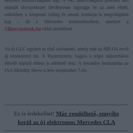
beépített kontúrvilágítást kap. A 942 háttérvilágított pixelből álló
animált rácsszerkezet látványosan ragyogja be az autó elejét,
miközben a központi csillag és annak kontúrja is megvilágítást
kap - áll a Mercedes közleményében, amelyet a
Villanyautósok.hu
oldal szemlézett.
Az új GLC egyben az első szériaautó, amely már az MB.OS nevű
új rendszerrel fut. A Hyperscreen, vagyis a teljes műszerfalon
átívelő kijelző ebben is elérhető lesz. A hivatalos bemutatója az
IAA Mobility Show-n lesz szeptember 7-én.
Ez is érdekelhet!
Már rendelhető, ennyibe
kerül az új elektromos Mercedes CLA