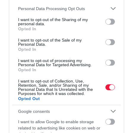
es a hatótávja
Please note that this website/app uses one or more Google
Personal Data Processing Opt Outs
services and may gather and store information including but
not limited to your visit or usage behaviour. You may click to
I want to opt-out of the Sharing of my
personal data.
grant or deny consent to Google and its third-party tags to
Opted In
use your data for below specified purposes in below Google
consent section.
I want to opt-out of the Sale of my
autó
új autó
mercedes
dizájn
újítás
Personal Data.
Opted In
I want to opt-out of processing my
Personal Data for Targeted Advertising.
Opted In
I want to opt-out of Collection, Use,
Retention, Sale, and/or Sharing of my
Personal Data that Is Unrelated with the
Purposes for which it was collected.
Opted Out
Google consents
I want to allow Google to enable storage
related to advertising like cookies on web or