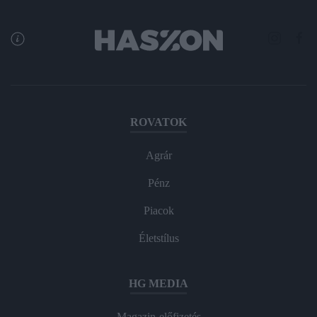
ROVATOK
Agrár
Pénz
Piacok
Életstílus
HG MEDIA
Magazin-előfizetés