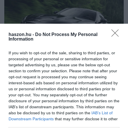
haszon.hu -
Do Not Process My Personal
Information
If you wish to opt-out of the sale, sharing to third parties, or
processing of your personal or sensitive information for
targeted advertising by us, please use the below opt-out
section to confirm your selection. Please note that after your
Fotó:
Mercedes
opt-out request is processed you may continue seeing
interest-based ads based on personal information utilized by
us or personal information disclosed to third parties prior to
Olvasd el ezt is!
your opt-out. You may separately opt-out of the further
disclosure of your personal information by third parties on the
Itt a 700 lóerőre feltuningolt Mercedes sportkombi
IAB’s list of downstream participants. This information may
Humanoid robotokat tesztelnek a kecskeméti
also be disclosed by us to third parties on the
IAB’s List of
Mercedes-gyárban
Downstream Participants
that may further disclose it to other
Bemutatta a Mercedes az új CLA-t, közel 800 km-
third parties.