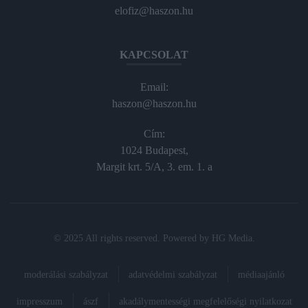
elofiz@haszon.hu
KAPCSOLAT
Email:
haszon@haszon.hu
Cím:
1024 Budapest,
Margit krt. 5/A, 3. em. 1. a
© 2025 All rights reserved. Powered by
HG Media
.
moderálási szabályzat
adatvédelmi szabályzat
médiaajánló
impresszum
ászf
akadálymentességi megfelelőségi nyilatkozat