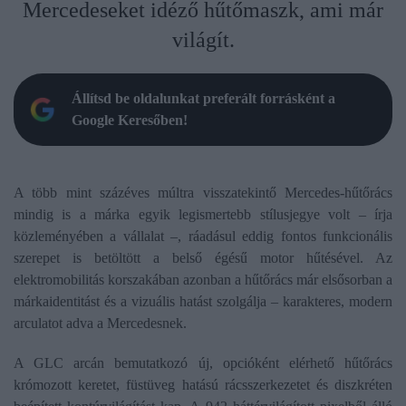
Mercedeseket idéző hűtőmaszk, ami már
világít.
Állítsd be oldalunkat preferált forrásként a
Google Keresőben!
A több mint százéves múltra visszatekintő Mercedes-hűtőrács
mindig is a márka egyik legismertebb stílusjegye volt – írja
közleményében a vállalat –, ráadásul eddig fontos funkcionális
szerepet is betöltött a belső égésű motor hűtésével. Az
elektromobilitás korszakában azonban a hűtőrács már elsősorban a
márkaidentitást és a vizuális hatást szolgálja – karakteres, modern
arculatot adva a Mercedesnek.
A GLC arcán bemutatkozó új, opcióként elérhető hűtőrács
krómozott keretet, füstüveg hatású rácsszerkezetet és diszkréten