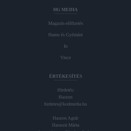
HG MEDIA
Magazin-előfizetés
Hamu és Gyémánt
In
Vince
ÉRTÉKESÍTÉS
Hirdetés:
Haszon
hirdetes@kodmedia.hu
Haszon Agrár
Haraszti Márta