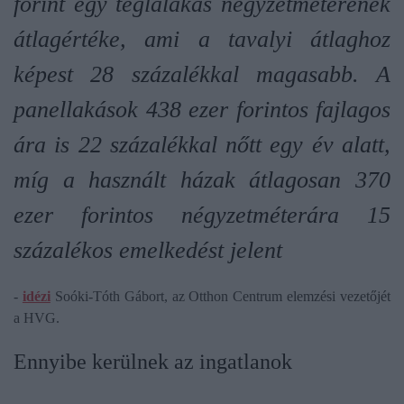
forint egy téglalakás négyzetméterének
átlagértéke, ami a tavalyi átlaghoz
képest 28 százalékkal magasabb. A
panellakások 438 ezer forintos fajlagos
ára is 22 százalékkal nőtt egy év alatt,
míg a használt házak átlagosan 370
ezer forintos négyzetméterára 15
százalékos emelkedést jelent
-
idézi
Soóki-Tóth Gábort, az Otthon Centrum elemzési vezetőjét
a HVG.
Ennyibe kerülnek az ingatlanok