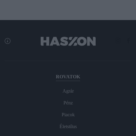
ROVATOK
Agrár
Pénz
Piacok
Életstílus