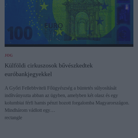
JOG
Külföldi cirkuszosok bűvészkedtek
euróbankjegyekkel
A Győri Fellebbviteli Főügyészség a büntetés súlyosítását
indítványozta abban az ügyben, amelyben két olasz és egy
kolumbiai férfi hamis pénzt hozott forgalomba Magyarországon.
Mindhárom vádlott egy…
rectangle