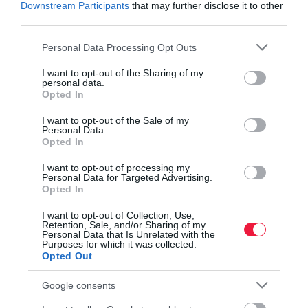
Downstream Participants
that may further disclose it to other
városokban. Ezen a listán Győr az első, átlagosan
third parties.
495 ezer forinttal, melyet Sopron (488 ezer Ft) és
Please note that this website/app uses one or more Google
Personal Data Processing Opt Outs
Debrecen (473 ezer forint) követ.
services and may gather and store information including but
not limited to your visit or usage behaviour. You may click to
I want to opt-out of the Sharing of my
personal data.
grant or deny consent to Google and its third-party tags to
Opted In
ingatlan
árak
lakás
családi ház
panellakás
use your data for below specified purposes in below Google
consent section.
I want to opt-out of the Sale of my
Personal Data.
Opted In
I want to opt-out of processing my
Personal Data for Targeted Advertising.
Opted In
I want to opt-out of Collection, Use,
Retention, Sale, and/or Sharing of my
Personal Data that Is Unrelated with the
Purposes for which it was collected.
Opted Out
Google consents