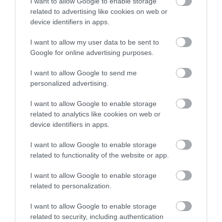
I want to allow Google to enable storage
related to advertising like cookies on web or
device identifiers in apps.
I want to allow my user data to be sent to
Google for online advertising purposes.
I want to allow Google to send me
personalized advertising.
I want to allow Google to enable storage
related to analytics like cookies on web or
device identifiers in apps.
I want to allow Google to enable storage
related to functionality of the website or app.
ÉLETMÓD
I want to allow Google to enable storage
Ezek az italok nyerők lehetnek stresszes napokon
related to personalization.
A rohanó és feszült hétköznapokon az idegrendszerünknek
I want to allow Google to enable storage
azonnali támogatásra van szüksége, amit a cukros üdítők vagy a
related to security, including authentication