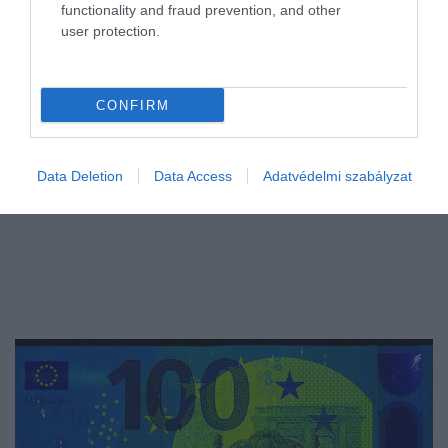
functionality and fraud prevention, and other
túlzott kávéfogyasztás helyett célzottan kiválasztott, természetes
user protection.
nyugtató…
CONFIRM
Data Deletion
Data Access
Adatvédelmi szabályzat