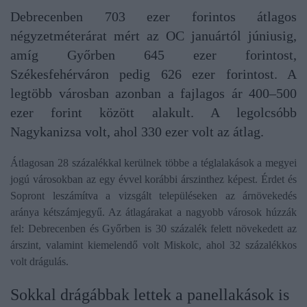
Debrecenben 703 ezer forintos átlagos
négyzetméterárat mért az OC januártól júniusig,
amíg Győrben 645 ezer forintost,
Székesfehérváron pedig 626 ezer forintost. A
legtöbb városban azonban a fajlagos ár 400–500
ezer forint között alakult. A legolcsóbb
Nagykanizsa volt, ahol 330 ezer volt az átlag.
Átlagosan 28 százalékkal kerülnek többe a téglalakások a megyei
jogú városokban az egy évvel korábbi árszinthez képest. Érdet és
Sopront leszámítva a vizsgált településeken az árnövekedés
aránya kétszámjegyű. Az átlagárakat a nagyobb városok húzzák
fel: Debrecenben és Győrben is 30 százalék felett növekedett az
árszint, valamint kiemelendő volt Miskolc, ahol 32 százalékkos
volt drágulás.
Sokkal drágábbak lettek a panellakások is