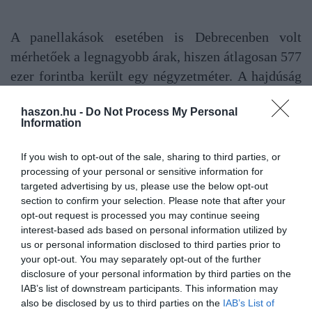
A panellakások esetében is Debrecenben volt
mérhetőek a legnagyobb árak, hiszen átlagosan 577
ezer forintba került egy négyzetméter. A hajdúság
székhelyét Székesfehérvár (554 ezer Ft/m2) és
haszon.hu -
Do Not Process My Personal
Sopron (551 ezer Ft/m2) követte. Más megyei jogú
Information
városokban 300–440 ezer forint között alakultak a
négyzetméterárak. Ezt a sort is Nagykanizsa zárja
If you wish to opt-out of the sale, sharing to third parties, or
processing of your personal or sensitive information for
297 ezer forintos átlagos költséggel.
targeted advertising by us, please use the below opt-out
section to confirm your selection. Please note that after your
A panellakások átlagárai nagyjából 22 százalékkal magasabbak a
opt-out request is processed you may continue seeing
tavalyi értékeknél. Legnagyobb emelkedést Miskolcon mérték, ott
interest-based ads based on personal information utilized by
35 százalékkal kerülnek többe, mint 2021 első félévében.
us or personal information disclosed to third parties prior to
your opt-out. You may separately opt-out of the further
disclosure of your personal information by third parties on the
A családi házakért átlagosan 370 ezer forintot
IAB’s list of downstream participants. This information may
kértek idén négyzetméterenként a megyei jogú
also be disclosed by us to third parties on the
IAB’s List of