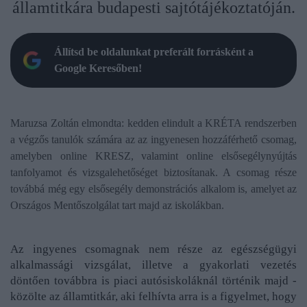
államtitkára budapesti sajtótájékoztatóján.
Állítsd be oldalunkat preferált forrásként a
Google Keresőben!
Maruzsa Zoltán elmondta: kedden elindult a KRÉTA rendszerben
a végzős tanulók számára az az ingyenesen hozzáférhető csomag,
amelyben online KRESZ, valamint online elsősegélynyújtás
tanfolyamot és vizsgalehetőséget biztosítanak. A csomag része
továbbá még egy elsősegély demonstrációs alkalom is, amelyet az
Országos Mentőszolgálat tart majd az iskolákban.
Az ingyenes csomagnak nem része az egészségügyi
alkalmassági vizsgálat, illetve a gyakorlati vezetés
döntően továbbra is piaci autósiskoláknál történik majd -
közölte az államtitkár, aki felhívta arra is a figyelmet, hogy