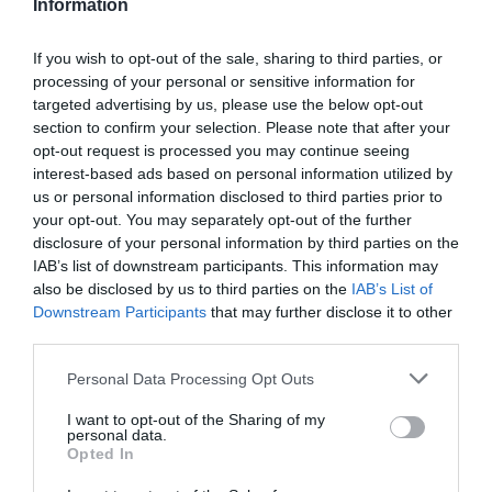
Information
az államkincstárnál lehet visszaigényelni a közlekedési
alapismeretek tanfolyam és a sikeres vizsga díjának összegét, de
If you wish to opt-out of the sale, sharing to third parties, or
legfeljebb 25 ezer forintot. Mára mintegy 5 milliárd forint értékben
processing of your personal or sensitive information for
csaknem 200 ezer fiatalnak segítettek, hogy jogosítványt
targeted advertising by us, please use the below opt-out
section to confirm your selection. Please note that after your
szerezzenek. (MTI)
opt-out request is processed you may continue seeing
interest-based ads based on personal information utilized by
us or personal information disclosed to third parties prior to
jogosítvány
kresz
oktatás
ingyenesség
diákok
your opt-out. You may separately opt-out of the further
tanfolyam
végzősök
támogatás
program
disclosure of your personal information by third parties on the
IAB’s list of downstream participants. This information may
also be disclosed by us to third parties on the
IAB’s List of
Downstream Participants
that may further disclose it to other
third parties.
Please note that this website/app uses one or more Google
Personal Data Processing Opt Outs
services and may gather and store information including but
not limited to your visit or usage behaviour. You may click to
I want to opt-out of the Sharing of my
personal data.
grant or deny consent to Google and its third-party tags to
Opted In
use your data for below specified purposes in below Google
consent section.