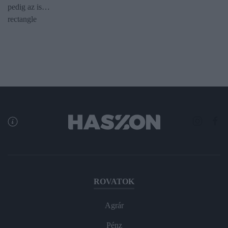
pedig az is…
rectangle
ROVATOK
Agrár
Pénz