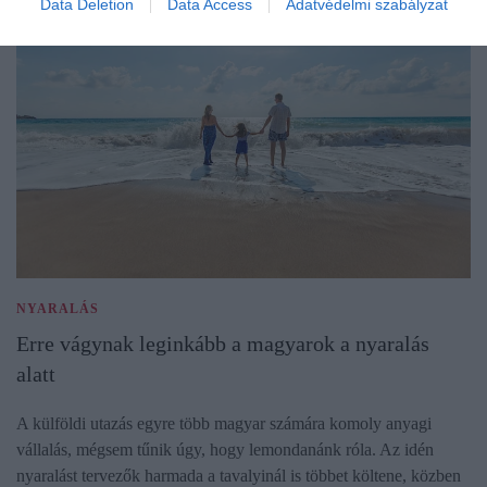
Data Deletion
Data Access
Adatvédelmi szabályzat
NYARALÁS
Erre vágynak leginkább a magyarok a nyaralás
alatt
A külföldi utazás egyre több magyar számára komoly anyagi
vállalás, mégsem tűnik úgy, hogy lemondanánk róla. Az idén
nyaralást tervezők harmada a tavalyinál is többet költene, közben