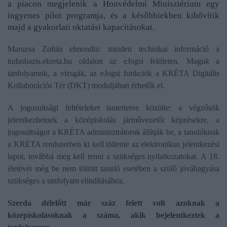
a piacon megjelenik a Honvédelmi Minisztérium egy
ingyenes pilot programja, és a későbbiekben kibővítik
majd a gyakorlati oktatási kapacitásokat.
Maruzsa Zoltán elmondta: minden technikai információ a
tudasbazis.ekreta.hu oldalon az eJogsi felületen. Maguk a
tanfolyamok, a vizsgák, az eJogsi funkciók a KRÉTA Digitális
Kollaborációs Tér (DKT) moduljában érhetők el.
A jogosultsági feltételeket ismertetve közölte: a végzősök
jelentkezhetnek a középiskolás járművezetői képzésekre, a
jogosultságot a KRÉTA adminisztrátorok állítják be, a tanulóknak
a KRÉTA rendszerben ki kell töltenie az elektronikus jelentkezési
lapot, továbbá meg kell tenni a szükséges nyilatkozatokat. A 18.
életévét még be nem töltött tanuló esetében a szülő jóváhagyása
szükséges a tanfolyam elindításához.
Szerda délelőtt már száz felett volt azoknak a
középiskolásoknak a száma, akik bejelentkeztek a