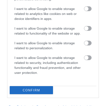
minősítést az ADAC-teszten
I want to allow Google to enable storage
related to analytics like cookies on web or
A négyévszakos gumi sok sofőr számára csábító kompromisszum.
device identifiers in apps.
Nem kell tavasszal és ősszel gumishoz járni, nincs szükség két
külön szettre, és az év nagy részében kényelmes megoldást kínál.
I want to allow Google to enable storage
Szakértők…
related to functionality of the website or app.
I want to allow Google to enable storage
related to personalization.
I want to allow Google to enable storage
related to security, including authentication
functionality and fraud prevention, and other
user protection.
CONFIRM