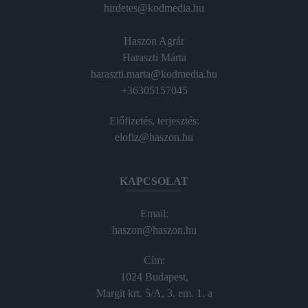
hirdetes@kodmedia.hu
Haszon Agrár
Haraszti Márta
haraszti.marta@kodmedia.hu
+36305157045
Előfizetés, terjesztés:
elofiz@haszon.hu
KAPCSOLAT
Email:
haszon@haszon.hu
Cím:
1024 Budapest,
Margit krt. 5/A, 3. em. 1. a