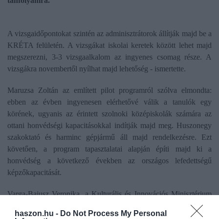
tanfolyamra.
A vizsgaidőpontokat szintén az adminisztrátorok állítják majd be a
KRÉTA felületén. A vizsgákat iskolai keretek között lehet majd
megszerezni, 3-3 vizsgaalkalom az ingyenes csomag része. A
vizsgákra novembertől nyílhat majd lehetőség - ismertette.
Maruzsa Zoltán az említett pilot programról szólva elmondta:
ebben az évben ingyenesen elérhetővé válik a tanulók egy
körének, ugyanis az érintett szolnoki középiskolák számára az
ottani honvédségi kapacitásokkal indítják majd meg. Huszonegy
szakoktató és harminc gépjármű áll majd rendelkezésre. Ezt
követően, a program tapasztalatai alapján építi majd ki a
honvédség a következő években az országos lefedettségű
képzőkapacitását.
Varga-Bajusz Veronika, a Kulturális és Innovációs Minisztérium
államtitkára felidézte, a kormány 2018-ban kezdte támogatni a
haszon.hu -
Do Not Process My Personal
jogosítványszerzést, egy olyan rendszert alakítottak ki, amelyben