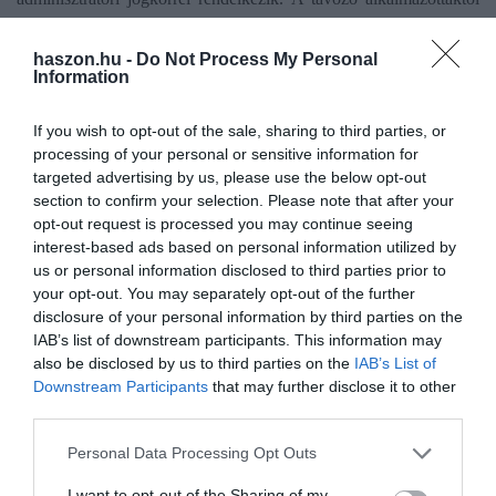
pedig elfelejtik visszavonni a hozzáférési jogosultságot, ami
lehetőséget teremt az információkkal való későbbi visszaélésre.
haszon.hu -
Do Not Process My Personal
Information
A legtöbb cég nem veszi észre, mikor
If you wish to opt-out of the sale, sharing to third parties, or
az adatait lopják. Ezért fontos, hogy a
processing of your personal or sensitive information for
targeted advertising by us, please use the below opt-out
vállalatok tudatosan végig gondolják a
section to confirm your selection. Please note that after your
opt-out request is processed you may continue seeing
biztonságos adatkezelést. Ez persze
interest-based ads based on personal information utilized by
us or personal information disclosed to third parties prior to
többletmunka. De mit kapnak cserébe?
your opt-out. You may separately opt-out of the further
disclosure of your personal information by third parties on the
Azt, hogy így nem veszítik el az
IAB’s list of downstream participants. This information may
adataikat!
also be disclosed by us to third parties on the
IAB’s List of
Downstream Participants
that may further disclose it to other
third parties.
– vélekedik a szakértő.
Please note that this website/app uses one or more Google
Personal Data Processing Opt Outs
services and may gather and store information including but
De mit lehet tenni a kiberbiztosnág
not limited to your visit or usage behaviour. You may click to
I want to opt-out of the Sharing of my