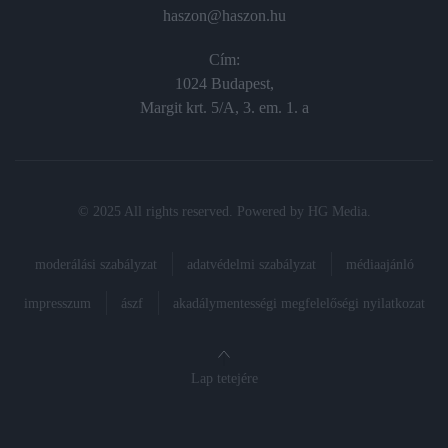
haszon@haszon.hu
Cím:
1024 Budapest,
Margit krt. 5/A, 3. em. 1. a
© 2025 All rights reserved. Powered by
HG Media
.
moderálási szabályzat
adatvédelmi szabályzat
médiaajánló
impresszum
ászf
akadálymentességi megfelelőségi nyilatkozat
Lap tetejére