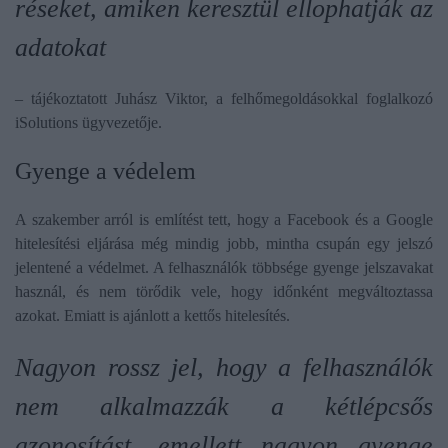
réseket, amiken keresztül ellophatják az
adatokat
– tájékoztatott Juhász Viktor, a felhőmegoldásokkal foglalkozó
iSolutions ügyvezetője.
Gyenge a védelem
A szakember arról is említést tett, hogy a Facebook és a Google
hitelesítési eljárása még mindig jobb, mintha csupán egy jelszó
jelentené a védelmet. A felhasználók többsége gyenge jelszavakat
használ, és nem törődik vele, hogy időnként megváltoztassa
azokat. Emiatt is ajánlott a kettős hitelesítés.
Nagyon rossz jel, hogy a felhasználók
nem alkalmazzák a kétlépcsős
azonosítást, emellett nagyon gyenge