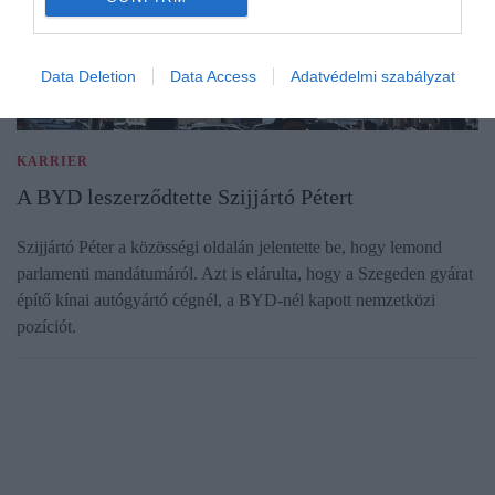
Data Deletion
Data Access
Adatvédelmi szabályzat
KARRIER
A BYD leszerződtette Szijjártó Pétert
Szijjártó Péter a közösségi oldalán jelentette be, hogy lemond
parlamenti mandátumáról. Azt is elárulta, hogy a Szegeden gyárat
építő kínai autógyártó cégnél, a BYD-nél kapott nemzetközi
pozíciót.