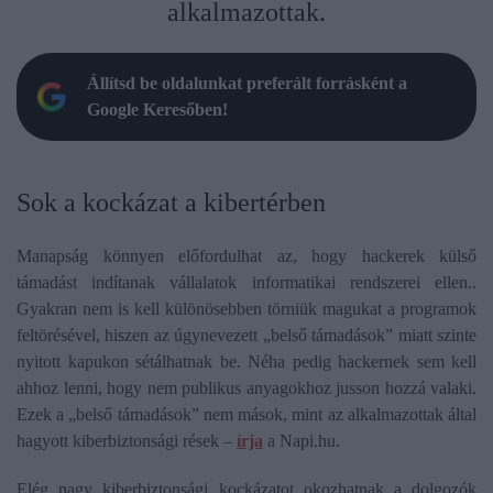
alkalmazottak.
Állítsd be oldalunkat preferált forrásként a
Google Keresőben!
Sok a kockázat a kibertérben
Manapság könnyen előfordulhat az, hogy hackerek külső
támadást indítanak vállalatok informatikai rendszerei ellen..
Gyakran nem is kell különösebben törniük magukat a programok
feltörésével, hiszen az úgynevezett „belső támadások” miatt szinte
nyitott kapukon sétálhatnak be. Néha pedig hackernek sem kell
ahhoz lenni, hogy nem publikus anyagokhoz jusson hozzá valaki.
Ezek a „belső támadások” nem mások, mint az alkalmazottak által
hagyott kiberbiztonsági rések –
írja
a Napi.hu.
Elég nagy kiberbiztonsági kockázatot okozhatnak a dolgozók