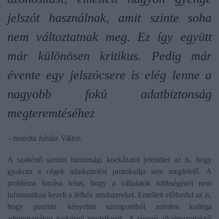
jelszót használnak, amit szinte soha
nem változtatnak meg. Ez így együtt
már különösen kritikus. Pedig már
évente egy jelszócsere is elég lenne a
nagyobb fokú adatbiztonság
megteremtéséhez
– mondta Juhász Viktor.
A szakértő szerint biztonsági kockázatot jelenthet az is, hogy
gyakran a cégek adatkezelési protokollja sem megfelelő. A
probléma forrása lehet, hogy a vállalatok többségénél nem
informatikus kezeli a felhős rendszereket. Emellett előfordul az is,
hogy pusztán kényelmi szempontból minden kolléga
adminisztrátori jogkörrel rendelkezik. A távozó alkalmazottaktól