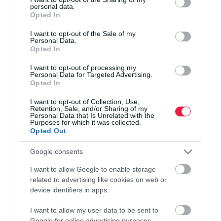
megerősítése érdekében?
personal data.
grant or deny consent to Google and its third-party tags to
Opted In
use your data for below specified purposes in below Google
consent section.
A szakember szerint az első és legfontosabb, hogy egy
I want to opt-out of the Sale of my
Personal Data.
informatikus kezébe kell adni a rendszert. Ezen kívül:
Opted In
Céges e-mail fiókokat kell használni amikor munkatársakat
I want to opt-out of processing my
Personal Data for Targeted Advertising.
adunk hozzá a vállalati fiókhoz.
Opted In
Felhasználói nyilvántartást kell vezetni, amit időről időre felül
kell vizsgálni.
I want to opt-out of Collection, Use,
Retention, Sale, and/or Sharing of my
Olyan mappastruktúrát kell kialakítani, amely egyes részeihez
Personal Data that Is Unrelated with the
Purposes for which it was collected.
csak külön jogosultsággal lehet hozzáférni.
Opted Out
Leltárba kell venni az alkalmazásokat.
Legyenek dokumentált engedélyezési eljárások.
Google consents
I want to allow Google to enable storage
related to advertising like cookies on web or
kiberbiztonság
informatika
rendszergazda
hacker
device identifiers in apps.
adatvédelem
I want to allow my user data to be sent to
Google for online advertising purposes.