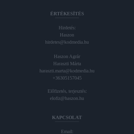
ÉRTÉKESÍTÉS
Hirdetés:
Haszon
hirdetes@kodmedia.hu
Haszon Agrár
Haraszti Márta
haraszti.marta@kodmedia.hu
+36305157045
Előfizetés, terjesztés:
elofiz@haszon.hu
KAPCSOLAT
Email: