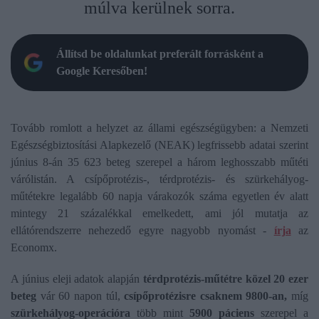
múlva kerülnek sorra.
Állítsd be oldalunkat preferált forrásként a
Google Keresőben!
Tovább romlott a helyzet az állami egészségügyben: a Nemzeti
Egészségbiztosítási Alapkezelő (NEAK) legfrissebb adatai szerint
június 8-án 35 623 beteg szerepel a három leghosszabb műtéti
várólistán. A csípőprotézis-, térdprotézis- és szürkehályog-
műtétekre legalább 60 napja várakozók száma egyetlen év alatt
mintegy 21 százalékkal emelkedett, ami jól mutatja az
ellátórendszerre nehezedő egyre nagyobb nyomást -
írja
az
Economx.
A június eleji adatok alapján
térdprotézis-műtétre közel 20 ezer
beteg
vár 60 napon túl,
csípőprotézisre csaknem 9800-an,
míg
szürkehályog-operációra
több mint
5900 páciens
szerepel a