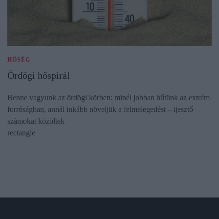
HŐSÉG
Ördögi hőspirál
Benne vagyunk az ördögi körben: minél jobban hűtünk az extrém
forróságban, annál inkább növeljük a felmelegedést – ijesztő
számokat közöltek
rectangle