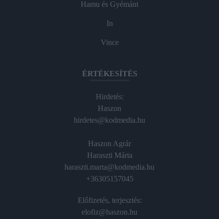
Hamu és Gyémánt
In
Vince
ÉRTÉKESÍTÉS
Hirdetés:
Haszon
hirdetes@kodmedia.hu
Haszon Agrár
Haraszti Márta
haraszti.marta@kodmedia.hu
+36305157045
Előfizetés, terjesztés:
elofiz@haszon.hu