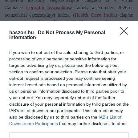
rendkívül alacsony elégedettségére világított rá a Visual
Capitalist
legújabb összeállítása
, amely a Numbeo 2026-os
nemzetközi egészségügyi indexe (
Health Care Index
) alapján
rangsorolta a világ országait. A 99 államot vizsgáló, közvetlen
lakossági tapasztalatokra és szubjektív visszajelzésekre épülő
haszon.hu -
Do Not Process My Personal
felmérésben Magyarország mindössze 54,2 pontot ért el. Ez a
Information
teljesítmény a globális lista 82. helyére volt elegendő, amivel
hazánk a világ 19. legrosszabb egészségügyi rendszerével
If you wish to opt-out of the sale, sharing to third parties, or
processing of your personal or sensitive information for
„büszkélkedhet” -
számolt be
a közelmúltban az Economx. Az
targeted advertising by us, please use the below opt-out
eredmények legszembetűnőbb tanulsága, hogy a közép- és kelet-
section to confirm your selection. Please note that after your
európai régió országai szinte kivétel nélkül lekörözték a magyar
opt-out request is processed you may continue seeing
ellátást. Nemcsak Csehország, Lengyelország és Szlovákia ért el
interest-based ads based on personal information utilized by
lényegesen jobb pozíciót, de
immár Románia és Bulgária is
us or personal information disclosed to third parties prior to
megelőzi
Magyarországot. Európai szinten hazánk a 32. helyre
your opt-out. You may separately opt-out of the further
szorult, ezzel olyan, gazdaságilag szerényebb lehetőségekkel bíró
disclosure of your personal information by third parties on the
IAB’s list of downstream participants. This information may
országok mögé kerültünk, mint Észak-Macedónia vagy Bosznia-
also be disclosed by us to third parties on the
IAB’s List of
Hercegovina.
Downstream Participants
that may further disclose it to other
third parties.
A rangsor globális élvonalát egyébként
Tajvan
vezeti (87,1 pont),