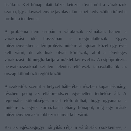
listákon. Két hónap alatt közel kétezer fővel nőtt a várakozók
száma, így a tavaszi enyhe javulás után ismét kedvezőtlen irányba
fordult a tendencia.
A probléma nem csupán a várakozók számában, hanem a
várakozási idő hosszában is megmutatkozik. Egyes
intézményekben a térdprotézis-műtétre átlagosan közel egy évet
kell várni, de akadnak olyan kórházak, ahol a tényleges
várakozási idő
meghaladja a másfél-két évet is.
A csípőprotézis-
beavatkozásoknál szintén jelentős eltérések tapasztalhatók az
ország különböző régiói között.
A szakértők szerint a helyzet hátterében részben kapacitáshiány,
részben pedig az ellátórendszer egyenetlen terhelése áll. A
regionális különbségek miatt előfordulhat, hogy ugyanarra a
műtétre az egyik kórházban néhány hónapot, míg egy másik
intézményben akár többször ennyit kell várni.
Bár az egészségügyi irányítás célja a várólisták csökkentése, a