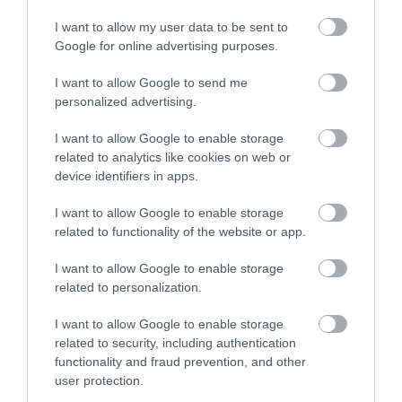
I want to allow my user data to be sent to
Google for online advertising purposes.
I want to allow Google to send me
personalized advertising.
I want to allow Google to enable storage
related to analytics like cookies on web or
device identifiers in apps.
I want to allow Google to enable storage
related to functionality of the website or app.
I want to allow Google to enable storage
related to personalization.
AUTÓ
5 legendás, megfizethető használt autó
I want to allow Google to enable storage
related to security, including authentication
Érdekes gyűjtéssel jelentkezett a Carnet, amely a mára ritkává és
functionality and fraud prevention, and other
user protection.
különlegessé vált használt autókból készített válogatást.