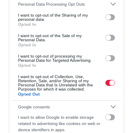
mögötte
Dél-Korea
és
Hollandia
áll.
Please note that this website/app uses one or more Google
Personal Data Processing Opt Outs
services and may gather and store information including but
not limited to your visit or usage behaviour. You may click to
I want to opt-out of the Sharing of my
personal data.
grant or deny consent to Google and its third-party tags to
Opted In
use your data for below specified purposes in below Google
consent section.
I want to opt-out of the Sale of my
várólista
egészségügy
beteg
műtét
kórház
Personal Data.
Opted In
I want to opt-out of processing my
Personal Data for Targeted Advertising.
Opted In
I want to opt-out of Collection, Use,
Retention, Sale, and/or Sharing of my
Personal Data that Is Unrelated with the
Purposes for which it was collected.
Opted Out
Google consents
I want to allow Google to enable storage
related to advertising like cookies on web or
device identifiers in apps.