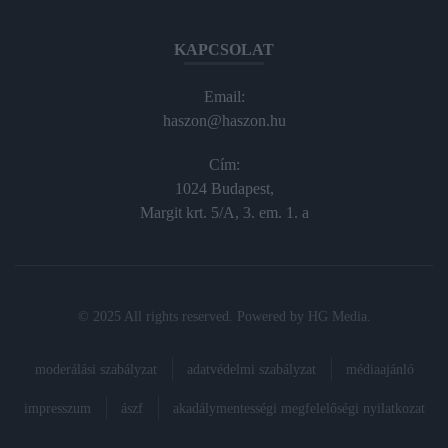
KAPCSOLAT
Email:
haszon@haszon.hu
Cím:
1024 Budapest,
Margit krt. 5/A, 3. em. 1. a
© 2025 All rights reserved. Powered by
HG Media
.
moderálási szabályzat
adatvédelmi szabályzat
médiaajánló
impresszum
ászf
akadálymentességi megfelelőségi nyilatkozat