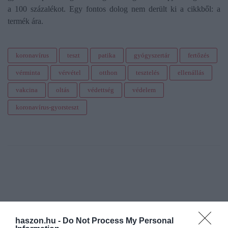
a 100 százalékot. Egy fontos dolog nem derült ki a cikkből: a
termék ára.
koronavírus
teszt
patika
gyógyszertár
fertőzés
vérminta
vérvétel
otthon
tesztelés
ellenállás
vakcina
oltás
védettség
védelem
koronavírus-gyorsteszt
haszon.hu -
Do Not Process My Personal