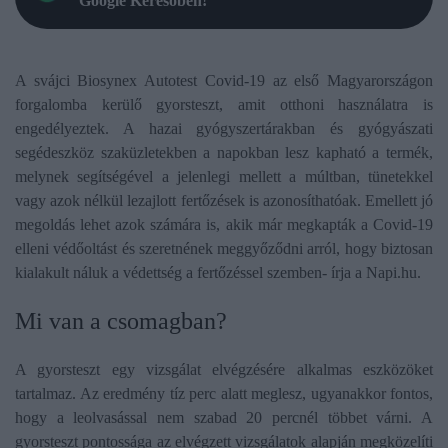
Google Keresőben!
A svájci Biosynex Autotest Covid-19 az első Magyarországon
forgalomba kerülő gyorsteszt, amit otthoni használatra is
engedélyeztek. A hazai gyógyszertárakban és gyógyászati
segédeszköz szaküzletekben a napokban lesz kapható a termék,
melynek segítségével a jelenlegi mellett a múltban, tünetekkel
vagy azok nélkül lezajlott fertőzések is azonosíthatóak. Emellett jó
megoldás lehet azok számára is, akik már megkapták a Covid-19
elleni védőoltást és szeretnének meggyőződni arról, hogy biztosan
kialakult náluk a védettség a fertőzéssel szemben-
írja a Napi.hu.
Mi van a csomagban?
A gyorsteszt egy vizsgálat elvégzésére alkalmas eszközöket
tartalmaz. Az eredmény tíz perc alatt meglesz, ugyanakkor fontos,
hogy a leolvasással nem szabad 20 percnél többet várni. A
gyorsteszt pontossága az elvégzett vizsgálatok alapján megközelíti