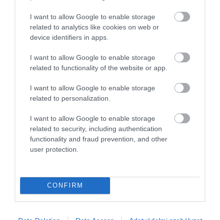
I want to allow Google to enable storage
related to analytics like cookies on web or
device identifiers in apps.
I want to allow Google to enable storage
related to functionality of the website or app.
I want to allow Google to enable storage
related to personalization.
I want to allow Google to enable storage
related to security, including authentication
AUTÓ
functionality and fraud prevention, and other
user protection.
Ennyi négyévszakos gumi kapott nagyon jó vagy jó
minősítést az ADAC-teszten
CONFIRM
A négyévszakos gumi sok sofőr számára csábító kompromisszum.
Nem kell tavasszal és ősszel gumishoz járni, nincs szükség két
külön szettre, és az év nagy részében kényelmes megoldást kínál.