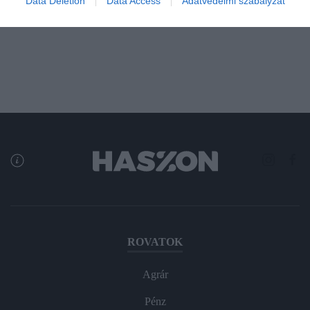
Data Deletion
Data Access
Adatvédelmi szabályzat
Szakértők…
rectangle
ROVATOK
Agrár
Pénz