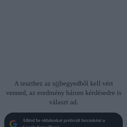
A teszthez az ujjbegyedből kell vért
venned, az eredmény három kérdésedre is
választ ad.
Állítsd be oldalunkat preferált forrásként a