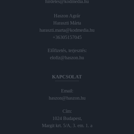
hirdetes@kodmedia.hu
Haszon Agrár
Haraszti Márta
haraszti.marta@kodmedia.hu
+36305157045
Előfizetés, terjesztés:
elofiz@haszon.hu
KAPCSOLAT
Email:
haszon@haszon.hu
Cím:
1024 Budapest,
Margit krt. 5/A, 3. em. 1. a