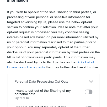
Information
If you wish to opt-out of the sale, sharing to third parties, or
processing of your personal or sensitive information for
targeted advertising by us, please use the below opt-out
section to confirm your selection. Please note that after your
opt-out request is processed you may continue seeing
interest-based ads based on personal information utilized by
us or personal information disclosed to third parties prior to
your opt-out. You may separately opt-out of the further
disclosure of your personal information by third parties on the
IAB’s list of downstream participants. This information may
also be disclosed by us to third parties on the
IAB’s List of
Downstream Participants
that may further disclose it to other
third parties.
Please note that this website/app uses one or more Google
Personal Data Processing Opt Outs
services and may gather and store information including but
not limited to your visit or usage behaviour. You may click to
I want to opt-out of the Sharing of my
personal data.
grant or deny consent to Google and its third-party tags to
SZABADSÁG
Opted In
use your data for below specified purposes in below Google
Így mérgezi meg a szabadságot a munka miatti
consent section.
I want to opt-out of the Sale of my