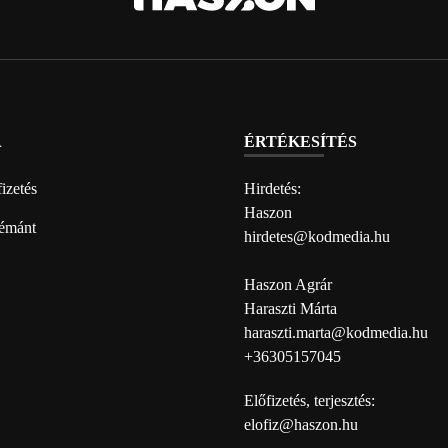
A
ÉRTÉKESÍTÉS
izetés
Hirdetés:
Haszon
émánt
hirdetes@kodmedia.hu
Haszon Agrár
Haraszti Márta
haraszti.marta@kodmedia.hu
+36305157045
Előfizetés, terjesztés:
elofiz@haszon.hu