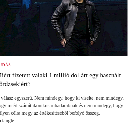
UDÁS
iért fizetett valaki 1 millió dollárt egy használt
őrdzsekiért?
 válasz egyszerű. Nem mindegy, hogy ki viselte, nem mindegy,
ogy miért számít ikonikus ruhadarabnak és nem mindegy, hogy
ilyen célra megy az értékesítéséből befolyó összeg.
ectangle