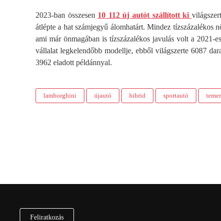
2023-ban összesen
10 112 új autót szállított ki
világsze
átlépte a hat számjegyű álomhatárt. Mindez tízszázalékos n
ami már önmagában is tízszázalékos javulás volt a 2021-e
vállalat legkelendőbb modellje, ebből világszerte 6087 da
3962 eladott példánnyal.
lamborghini
újautó
hibrid
sportautó
temer
Feliratkozás