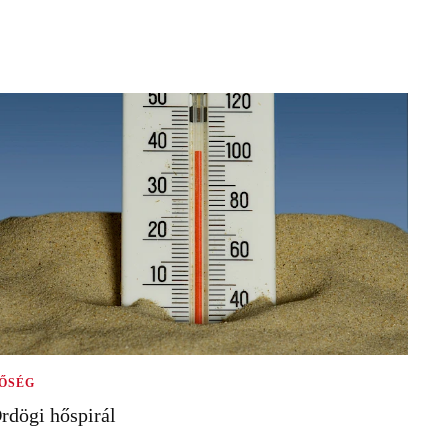
ŐSÉG
rdögi hőspirál