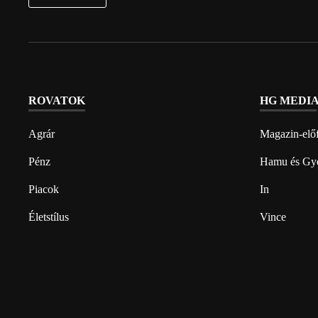
ROVATOK
HG MEDI
Agrár
Magazin-előf
Pénz
Hamu és Gy
Piacok
In
Életstílus
Vince