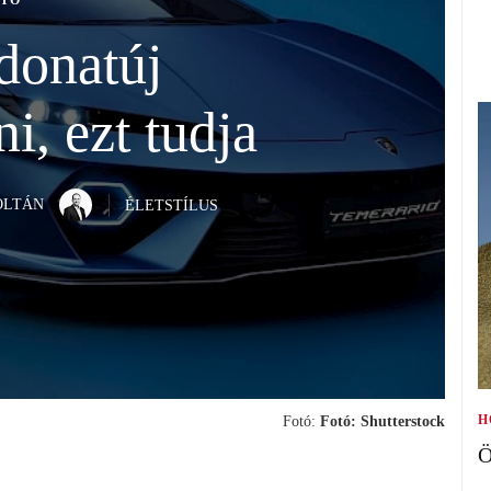
TÓ
adonatúj
, ezt tudja
OLTÁN
ÉLETSTÍLUS
H
Fotó:
Fotó: Shutterstock
Ö