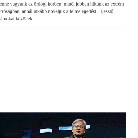
enne vagyunk az ördögi körben: minél jobban hűtünk az extrém
orróságban, annál inkább növeljük a felmelegedést – ijesztő
zámokat közöltek