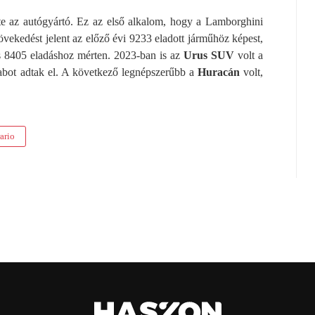
rte az autógyártó. Ez az első alkalom, hogy a Lamborghini
övekedést jelent az előző évi 9233 eladott járműhöz képest,
s 8405 eladáshoz mérten. 2023-ban is az
Urus SUV
volt a
rabot adtak el. A következő legnépszerűbb a
Huracán
volt,
ario