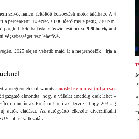
em szívó, hanem feltöltött belsőégésű motor található. A 4
éri a percenkénti 10 ezret, a 800 lóerő mellé pedig 730 Nm-
ó plugin hibrid hajtáslánc összteljesítménye
920 lóerő,
ami
tti végsebességet tesz lehetővé.
égén, 2025 elején vehetik majd át a megrendelők - írja a
T
sűeknél
M
b
it a megrendeléstől számítva
másfél év múlva tudja csak
érigazgató elmondta, hogy a vállalat ameddig csak lehet –
A
síteni, miután az Európai Unió azt tervezi, hogy 2035-ig
h
új autók eladását. Az autógyártó elkezdte diverzifikálni
m
 SUV hibrid változatát.
r