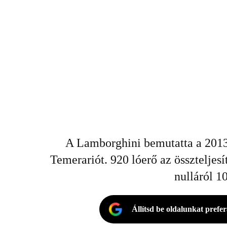
A Lamborghini bemutatta a 2013-
Temerariót. 920 lóerő az összteljes
nulláról 1
Állítsd be oldalunkat prefe