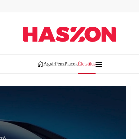
Agrár
Pénz
Piacok
Életstílus