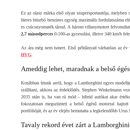
Ez az olasz márka első olyan szupersportautója, melyben n
literes biturbó benzines egység maximális fordulatszáma el
es csúcsnyomaték társul. A három villanymotort felvonultat
2,7 másodperces
0-100-as gyorsulást, illetve 340 km/h fele
Az ára még nem ismert. Első példányait várhatóan az év v
HVG
.
Ameddig lehet, maradnak a belső égé
Korábban írtunk arról, hogy a Lamborghini egyes modellje
szállítani, akkora az érdeklődés. Stephen Winkelmann vez
2035 után is, ha van rá mód – hibrid autókat akar értéke
fokozatosan megszünteti a belső égésű motorral hajtott 
portfólióját, és az év elején bemutatta a legkelendőbb Urus
Tavaly rekord évet zárt a Lamborghini