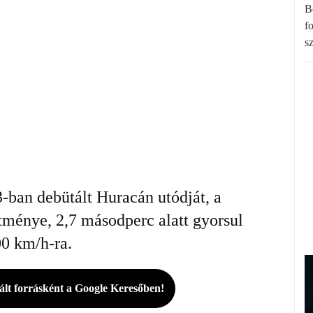
B
f
s
ban debütált Huracán utódját, a
ítménye, 2,7 másodperc alatt gyorsul
00 km/h-ra.
rált forrásként a Google Keresőben!