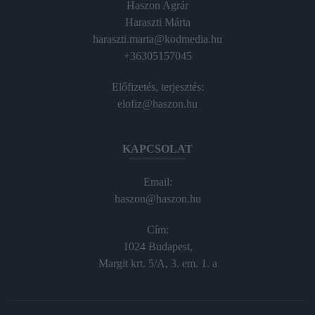
Haszon Agrár
Haraszti Márta
haraszti.marta@kodmedia.hu
+36305157045
Előfizetés, terjesztés:
elofiz@haszon.hu
KAPCSOLAT
Email:
haszon@haszon.hu
Cím:
1024 Budapest,
Margit krt. 5/A, 3. em. 1. a