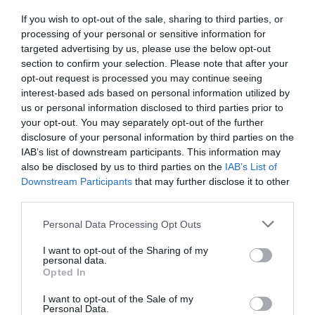
If you wish to opt-out of the sale, sharing to third parties, or
Olvasd el ezt is!
processing of your personal or sensitive information for
targeted advertising by us, please use the below opt-out
Ezek most a legolcsóbb új autók Magyarországon
section to confirm your selection. Please note that after your
Ezt tudja majd a legolcsóbb elektromos
opt-out request is processed you may continue seeing
Volkswagen
interest-based ads based on personal information utilized by
Ennyit csökken az e-autók hatótávja hidegben
us or personal information disclosed to third parties prior to
your opt-out. You may separately opt-out of the further
disclosure of your personal information by third parties on the
IAB’s list of downstream participants. This information may
autó
új autó
dacia
e-autó
renault
also be disclosed by us to third parties on the
IAB’s List of
Downstream Participants
that may further disclose it to other
third parties.
Please note that this website/app uses one or more Google
Personal Data Processing Opt Outs
services and may gather and store information including but
not limited to your visit or usage behaviour. You may click to
I want to opt-out of the Sharing of my
personal data.
grant or deny consent to Google and its third-party tags to
Opted In
use your data for below specified purposes in below Google
consent section.
I want to opt-out of the Sale of my
Personal Data.