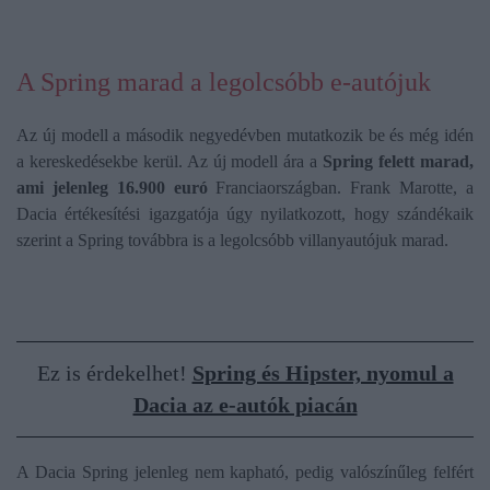
A Spring marad a legolcsóbb e-autójuk
Az új modell a második negyedévben mutatkozik be és még idén
a kereskedésekbe kerül. Az új modell ára a
Spring felett marad,
ami jelenleg 16.900 euró
Franciaországban. Frank Marotte, a
Dacia értékesítési igazgatója úgy nyilatkozott, hogy szándékaik
szerint
a Spring továbbra is a legolcsóbb villanyautójuk marad.
Ez is érdekelhet!
Spring és Hipster, nyomul a
Dacia az e-autók piacán
A Dacia Spring jelenleg nem kapható, pedig valószínűleg felfért