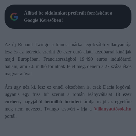
Állítsd be oldalunkat preferált forrásként a
Google Keresőben!
Az új Renault Twingo a francia márka legolcsóbb villanyautója
lesz és az ígéretek szerint 20 ezer euró alatti kezdőárral kínálják
majd Európában. Franciaországból 19.490 eurós indulóárról
hallani, ami 7,6 millió forintnak felel meg, denem a 27 százalékos
magyar áfával.
Ám úgy néz ki, lesz ez ennél olcsóbban is, csak Dacia logóval,
ugyanis egy friss hír szerint a román leányvállalat
18 ezer
euróért,
nagyjából
hétmillió forintért
árulja majd az egyelőre
meg nem nevezett Twingo testvért - írja a
Villanyautósok.hu
portál.