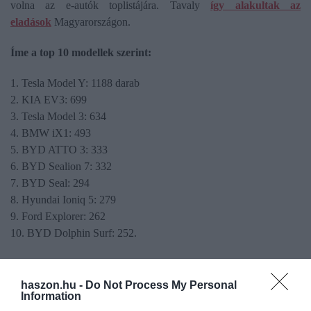
volna az e-autók toplistájára. Tavaly
így alakultak az
eladások
Magyarországon.
Íme a top 10 modellek szerint:
1. Tesla Model Y: 1188 darab
2. KIA EV3: 699
3. Tesla Model 3: 634
4. BMW iX1: 493
5. BYD ATTO 3: 333
6. BYD Sealion 7: 332
7. BYD Seal: 294
8. Hyundai Ioniq 5: 279
9. Ford Explorer: 262
10. BYD Dolphin Surf: 252.
haszon.hu -
Do Not Process My Personal
Information