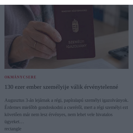
OKMÁNYCSERE
130 ezer ember személyije válik érvénytelenné
Augusztus 3-án lejárnak a régi, papíralapú személyi igazolványok.
Érdemes mielőbb gondoskodni a cseréről, mert a régi személyi ezt
követően már nem lesz érvényes, nem lehet vele hivatalos
ügyeket…
rectangle