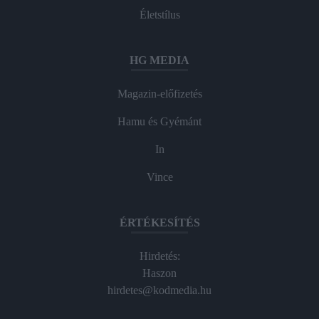
Életstílus
HG MEDIA
Magazin-előfizetés
Hamu és Gyémánt
In
Vince
ÉRTÉKESÍTÉS
Hirdetés:
Haszon
hirdetes@kodmedia.hu