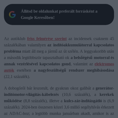
Állítsd be oldalunkat preferált forrásként a
Google Keresőben!
Az autóklub
friss felmérése szerint
az incidensek csaknem 45
százalékában valamilyen
az indítóakkumulátorral kapcsolatos
probléma
miatt áll meg a jármű az út szélén. A leggyakoribb után
a második legtöbbször tapasztalható ok
a
belsőégésű motorral és
annak vezérlésével kapcsolatos gond
, valamint az
elektromos
autók
esetében
a nagyfeszültségű rendszer
meghibásodása
(22,1 százalék).
A dobogóról bár leszorult, de gyakran okoz galibát a
generátor-
indítómotor-világítás-kábelezés
(10,6 százalék), a
kerekek
működése
(8,8 százalék), illetve a
kulcs-zár-indításgátló
is (6,9
százalék). 2024-ben összesen közel 3,6 millió segélyhívás érkezett
az ADAC-hoz; a legtöbb munka januárban akadt, amikor is az