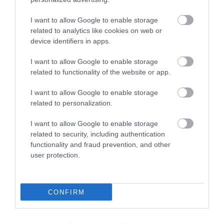
I want to allow Google to enable storage
related to analytics like cookies on web or
device identifiers in apps.
I want to allow Google to enable storage
related to functionality of the website or app.
I want to allow Google to enable storage
related to personalization.
I want to allow Google to enable storage
related to security, including authentication
functionality and fraud prevention, and other
ÉLELMISZER
user protection.
Szigorítás jön: már nem nevezhetnek akármit
ecetnek a gyártók
CONFIRM
Jelentősen szigorodnak az ecetekre vonatkozó előírások
Magyarországon: a jövőben csak a biológiai úton, mezőgazdasági
alapanyagból, kétszeres erjesztéssel előállított termékek viselhetik