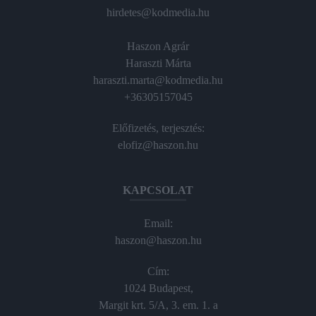
hirdetes@kodmedia.hu
Haszon Agrár
Haraszti Márta
haraszti.marta@kodmedia.hu
+36305157045
Előfizetés, terjesztés:
elofiz@haszon.hu
KAPCSOLAT
Email:
haszon@haszon.hu
Cím:
1024 Budapest,
Margit krt. 5/A, 3. em. 1. a