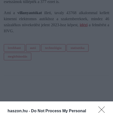
esetszámok túllépték a 377 ezret is.
Ami a
villanyautókat
illeti, tavaly 43768 alkalommal kellett
kimenni elektromos autókhoz a szakembereknek, mindez 46
százalékos növekedést jelent 2023-hoz képest,
idézi
a felmérést a
HVG.
lerobbant
autó
technológia
statisztika
meghibásodás
haszon.hu -
Do Not Process My Personal