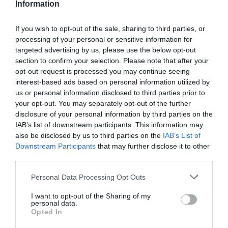
Information
If you wish to opt-out of the sale, sharing to third parties, or
processing of your personal or sensitive information for
targeted advertising by us, please use the below opt-out
section to confirm your selection. Please note that after your
opt-out request is processed you may continue seeing
interest-based ads based on personal information utilized by
us or personal information disclosed to third parties prior to
your opt-out. You may separately opt-out of the further
disclosure of your personal information by third parties on the
IAB’s list of downstream participants. This information may
also be disclosed by us to third parties on the
IAB’s List of
Downstream Participants
that may further disclose it to other
third parties.
Please note that this website/app uses one or more Google
Personal Data Processing Opt Outs
services and may gather and store information including but
not limited to your visit or usage behaviour. You may click to
I want to opt-out of the Sharing of my
personal data.
grant or deny consent to Google and its third-party tags to
Opted In
AUTÓ
use your data for below specified purposes in below Google
Taplóság vagy udvarias gesztus? Autós jelbeszéd