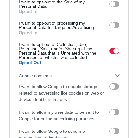
consent section.
I want to opt-out of the Sale of my
Personal Data.
Európában
Opted In
Aki nyáron külföldre indul autóval, tájékozódik a
I want to opt-out of processing my
Personal Data for Targeted Advertising.
sebességhatárokról, az útdíjakról és a parkolási díjakról, a helyi
Opted In
vezetési etikettre azonban már kevesebben gondolnak. Pedig az,
I want to opt-out of Collection, Use,
ami Magyarországon…
Retention, Sale, and/or Sharing of my
Personal Data that Is Unrelated with the
Purposes for which it was collected.
Opted Out
Google consents
I want to allow Google to enable storage
related to advertising like cookies on web or
device identifiers in apps.
I want to allow my user data to be sent to
Google for online advertising purposes.
I want to allow Google to send me
personalized advertising.