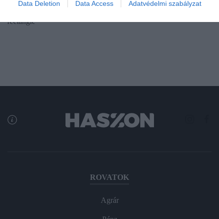
Data Deletion
Data Access
Adatvédelmi szabályzat
az ecet…
rectangle
ROVATOK
Agrár