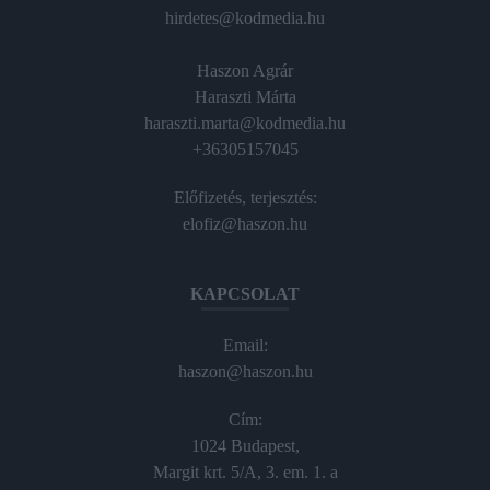
hirdetes@kodmedia.hu
Haszon Agrár
Haraszti Márta
haraszti.marta@kodmedia.hu
+36305157045
Előfizetés, terjesztés:
elofiz@haszon.hu
KAPCSOLAT
Email:
haszon@haszon.hu
Cím:
1024 Budapest,
Margit krt. 5/A, 3. em. 1. a