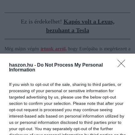
Ez is érdekelhet!
Kapós volt a Lexus,
bezuhant a Tesla
Még május végén
írtunk arról,
hogy Európába is megérkezett a
Lexus ES nyolcadik generációja.
16,5 centiméterrel hosszabb,
5,5 centiméterrel szélesebb, 11 centiméterrel magasabb és 8
haszon.hu -
Do Not Process My Personal
Information
centiméterrel nagyobb tengelytávú az elődjénél. Az 5,14 méter
hosszú és 2,95 méter tengelytávolságú új ES immár nemcsak
If you wish to opt-out of the sale, sharing to third parties, or
hibrid, hanem tisztán elektromos változatban is készül.
processing of your personal or sensitive information for
targeted advertising by us, please use the below opt-out
A tisztán elektromos modellek közül az ES 350e
224
section to confirm your selection. Please note that after your
lóerős
teljesítményű, az ES 500e pedig 343 lóerős. A 77 kWh
opt-out request is processed you may continue seeing
kapacitású akkumulátoros 350e WLTP-szabvány szerinti
interest-based ads based on personal information utilized by
hatótávolsága 530 kilométer.
us or personal information disclosed to third parties prior to
your opt-out. You may separately opt-out of the further
Az utastében kérhető
masszázsfotel,
az ajtók bambuszborítása
disclosure of your personal information by third parties on the