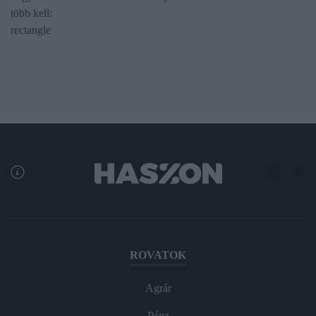
több kell:
rectangle
ROVATOK
Agrár
Pénz