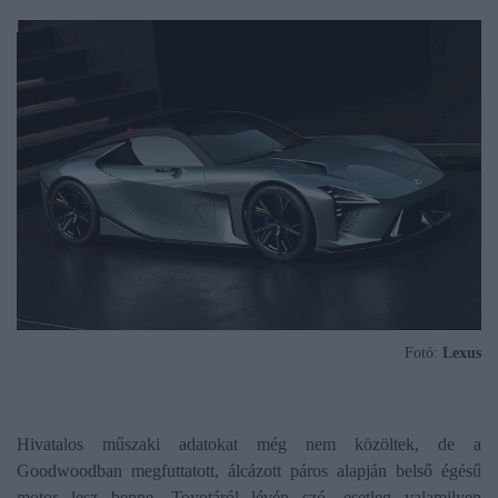
Fotó:
Lexus
Hivatalos műszaki adatokat még nem közöltek, de a
Goodwoodban megfuttatott, álcázott páros alapján belső égésű
motor lesz benne, Toyotáról lévén szó, esetleg valamilyen