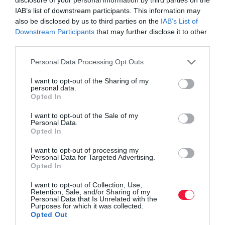
háttérvilágítással rendelkezik, de van parfümszóró és zenére
IAB’s list of downstream participants. This information may
lüktető hangulatfények is.
also be disclosed by us to third parties on the
IAB’s List of
Downstream Participants
that may further disclose it to other
third parties.
Please note that this website/app uses one or more Google
Personal Data Processing Opt Outs
services and may gather and store information including but
Olvasd el ezt is!
not limited to your visit or usage behaviour. You may click to
I want to opt-out of the Sharing of my
personal data.
grant or deny consent to Google and its third-party tags to
Megvennél egy 1267 lóerős sportautót 70 millióért?
Opted In
use your data for below specified purposes in below Google
Itt az Aston Martin új 680 lóerős sportkupéje
consent section.
I want to opt-out of the Sale of my
Itt a 700 lóerőre feltuningolt Mercedes sportkombi
Personal Data.
Opted In
I want to opt-out of processing my
autó
új autó
sportautó
lexus
toyota
Personal Data for Targeted Advertising.
Opted In
I want to opt-out of Collection, Use,
Retention, Sale, and/or Sharing of my
Personal Data that Is Unrelated with the
Purposes for which it was collected.
Opted Out