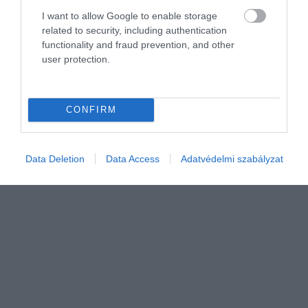
I want to allow Google to enable storage
related to security, including authentication
INGATLAN
functionality and fraud prevention, and other
Így árazd be jól a lakásod eladás előtt
user protection.
A reális áron kínált lakásokat átlagosan 44 nap alatt el lehet adni a
Duna House elemzése szerint. Az első két hét kulcs a hirdetés
CONFIRM
sikerében.
Data Deletion
Data Access
Adatvédelmi szabályzat