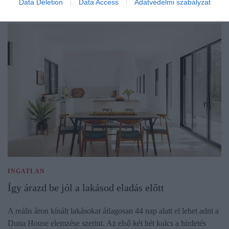
Data Deletion
Data Access
Adatvédelmi szabályzat
INGATLAN
Így árazd be jól a lakásod eladás előtt
A reális áron kínált lakásokat átlagosan 44 nap alatt el lehet adni a
Duna House elemzése szerint. Az első két hét kulcs a hirdetés