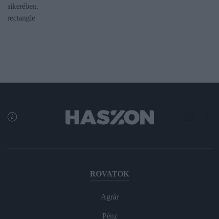
sikerében.
rectangle
ROVATOK
Agrár
Pénz