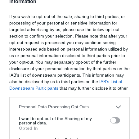
Information
Olvasd el ezt is!
If you wish to opt-out of the sale, sharing to third parties, or
processing of your personal or sensitive information for
Ez a világ leggyorsabb elektromos kabriója
targeted advertising by us, please use the below opt-out
section to confirm your selection. Please note that after your
Csábító formájú a Lexus új sportautója
opt-out request is processed you may continue seeing
Senki nem akar elektromos Lamborghinit - lefújták
interest-based ads based on personal information utilized by
a gyártást
us or personal information disclosed to third parties prior to
your opt-out. You may separately opt-out of the further
disclosure of your personal information by third parties on the
IAB’s list of downstream participants. This information may
also be disclosed by us to third parties on the
IAB’s List of
Downstream Participants
that may further disclose it to other
autó
lotus
sportautó
luxus
új autó
third parties.
Please note that this website/app uses one or more Google
Personal Data Processing Opt Outs
services and may gather and store information including but
not limited to your visit or usage behaviour. You may click to
I want to opt-out of the Sharing of my
personal data.
grant or deny consent to Google and its third-party tags to
Opted In
use your data for below specified purposes in below Google
consent section.