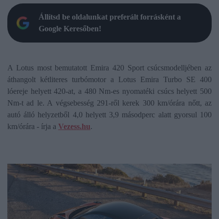
Állítsd be oldalunkat preferált forrásként a
Google Keresőben!
A Lotus most bemutatott Emira 420 Sport csúcsmodelljében az
áthangolt kétliteres turbómotor a Lotus Emira Turbo SE 400
lóereje helyett 420-at, a 480 Nm-es nyomatéki csúcs helyett 500
Nm-t ad le. A végsebesség 291-ről kerek 300 km/órára nőtt, az
autó álló helyzetből 4,0 helyett 3,9 másodperc alatt gyorsul 100
km/órára - írja a
Vezess.hu
.