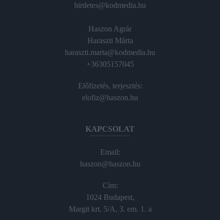
hirdetes@kodmedia.hu
Haszon Agrár
Haraszti Márta
haraszti.marta@kodmedia.hu
+36305157045
Előfizetés, terjesztés:
elofiz@haszon.hu
KAPCSOLAT
Email:
haszon@haszon.hu
Cím:
1024 Budapest,
Margit krt. 5/A, 3. em. 1. a