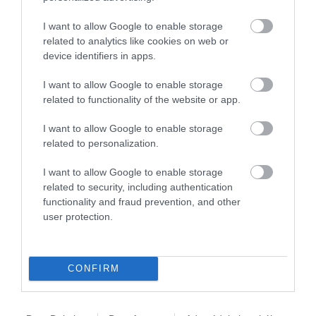
I want to allow Google to enable storage
HITEL
related to analytics like cookies on web or
Garzonlakás hitelből? Itt tartanak a kamatok és a
device identifiers in apps.
törlesztők
I want to allow Google to enable storage
related to functionality of the website or app.
Az egyetemi felvételi pontszámok közzététele után megindult az
albérletkeresés. Vagy éppen az ötletlés, megéri-e kis lakást venni a
I want to allow Google to enable storage
gyermeknek. Itt vannak a lakáshitelek kamatai.
related to personalization.
I want to allow Google to enable storage
related to security, including authentication
functionality and fraud prevention, and other
user protection.
CONFIRM