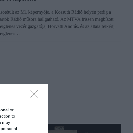
lsötétült az M1 képernyője, a Kossuth Rádió helyén pedig a
artók Rádió műsora hallgatható. Az MTVA frissen megbízott
deiglenes vezérigazgatója, Horváth András, és az általa felkért,
deiglenes…
sonal or
ection to
ou may
 personal