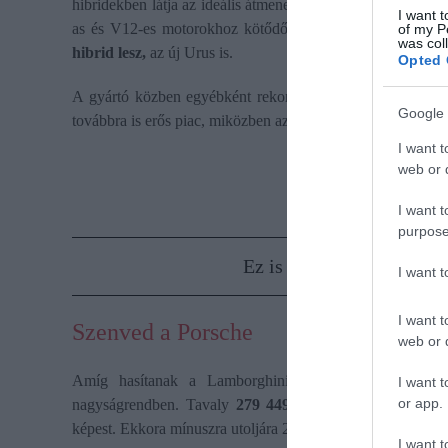
hibridekben látja az ideális átmenetet. Ezek megfelelnek 
I want t
as és V12-es motorokhoz kötődő érzelmi töltetet a vevők 
of my P
was col
hibrid lesz,
az új Urus is.
Opted 
A gyártó közben egyébként rekordévet zárt:
2025-ben 10
Google 
továbbra is erős piac, miközben az Egyesült Államokban kö
I want t
web or d
I want t
purpose
Ez is érdekelhet!
Drámai
I want 
I want t
Szenved a Porsche
web or d
Amíg hasítanak a Lamborghini-eladások, addig lejtm
I want t
or app.
nagyságrendben. Tavaly
279 449 autót
szállított ki vil
képest. Ekkora mínuszra utoljára 2009-ben volt példa.
I want t