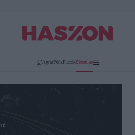
Agrár
Pénz
Piacok
Életstílus
TÓ