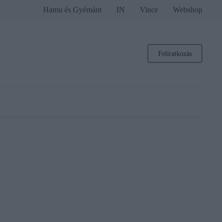
Hamu és Gyémánt
IN
Vince
Webshop
Feliratkozás