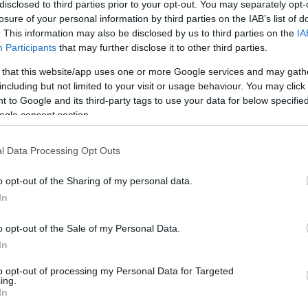
disclosed to third parties prior to your opt-out. You may separately opt-
losure of your personal information by third parties on the IAB’s list of
. This information may also be disclosed by us to third parties on the
IA
rált forrásként a Google Keresőben!
Participants
that may further disclose it to other third parties.
 that this website/app uses one or more Google services and may gath
including but not limited to your visit or usage behaviour. You may click 
fújta első tisztán elektromos sorozatgyártású modelljének
 to Google and its third-party tags to use your data for below specifi
ogle consent section.
zgatója, Stephan Winkelmann jelentette be, aki szerint
amborghini iránt - írja a
HVG
.
l Data Processing Opt Outs
angokat akarnak
I
o opt-out of the Sharing of my personal data.
In
É
 az élményt:
a motorhangot, a vibrációt és a mechanikus
i
o opt-out of the Sale of my Personal Data.
m tud abban a formában nyújtani, amiben megszokhattuk.
In
endkívül költséges fejlesztés, valódi piaci igény nélkül.
B
r
to opt-out of processing my Personal Data for Targeted
sba két villanymotorral és összkerékhajtással, egyelőre
ing.
ö
In
elektrifikáció feladását: a Lamborghini például a plug-in
l