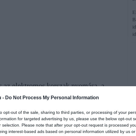
E
B
i
i
s az elektromos korszak nyomása, a
tán villanyhajtású modelljét, amely a
u -
Do Not Process My Personal Information
kezdték volna gyártani. A vásárlók
to opt-out of the sale, sharing to third parties, or processing of your per
 szupersportautókból. Eközben a
formation for targeted advertising by us, please use the below opt-out s
ténelmi csúcsra futottak.
r selection. Please note that after your opt-out request is processed y
eing interest-based ads based on personal information utilized by us or