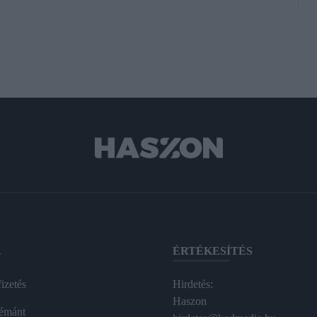
A
ÉRTÉKESÍTÉS
izetés
Hirdetés:
Haszon
émánt