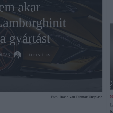
em akar
Lamborghinit
 a gyártást
OLTÁN
ÉLETSTÍLUS
M
Fotó:
David von Diemar/Unsplash
L
M