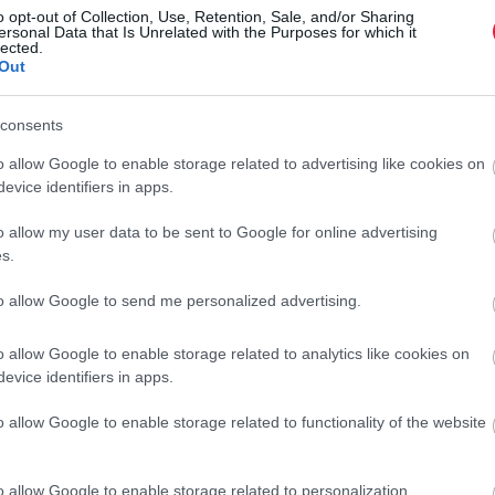
a szigorodó európai szabályoknak, miközben megőrzik a V8-
r
o opt-out of Collection, Use, Retention, Sale, and/or Sharing
szempontjából. A tervek szerint
2030-ra minden modell
ersonal Data that Is Unrelated with the Purposes for which it
lected.
Out
 747 autót adtak
el világszerte. Európa és a Közel-Kelet
consents
zel 10 százalékos visszaesést mértek.
o allow Google to enable storage related to advertising like cookies on
evice identifiers in apps.
o allow my user data to be sent to Google for online advertising
s.
 zuhanás a Maseratinál
to allow Google to send me personalized advertising.
o allow Google to enable storage related to analytics like cookies on
evice identifiers in apps.
enetben egy másik luxusmárka, a Porsche. Igaz, más
o allow Google to enable storage related to functionality of the website
ágszerte a Porsche, ami 10 százalékos csökkenés 2024-hez
o allow Google to enable storage related to personalization.