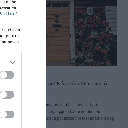
out of the
 downstream
B’s List of
er and store
to grant or
ed purposes
NGATLAN
rdemes most vásárolni? Kétarcú a Velencei-tó
ngatlanpiaca
ár a Velencei-tó kritikus, mindössze 60 centiméter körüli
ekordalacsony vízállása komoly aggodalomra ad okot, az
kológiai válság még nem hozott pánikszerű összeomlást a térség
akáspiacán. A…