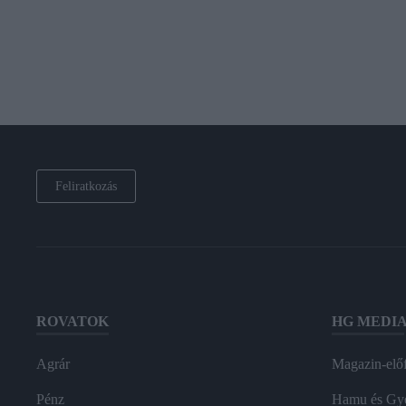
Feliratkozás
ROVATOK
HG MEDI
Agrár
Magazin-előf
Pénz
Hamu és Gy