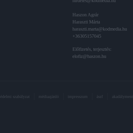
hirdetes@kodmedia.hu
Haszon Agrár
Haraszti Márta
haraszti.marta@kodmedia.hu
+36305157045
Előfizetés, terjesztés:
elofiz@haszon.hu
védelmi szabályzat
médiaajánló
impresszum
ászf
akadálymente