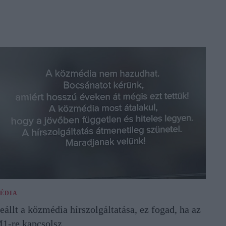
ÉDIA
eállt a közmédia hírszolgáltatása, ez fogad, ha az
1-re kapcsolsz