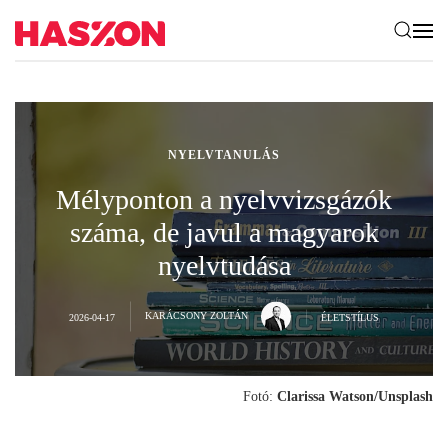
NYELVTANULÁS
Mélyponton a nyelvvizsgázók
száma, de javul a magyarok
nyelvtudása
KARÁCSONY ZOLTÁN
2026-04-17
ÉLETSTÍLUS
Fotó:
Clarissa Watson/Unsplash