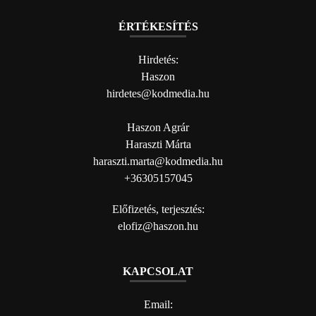
ÉRTÉKESÍTÉS
Hirdetés:
Haszon
hirdetes@kodmedia.hu
Haszon Agrár
Haraszti Márta
haraszti.marta@kodmedia.hu
+36305157045
Előfizetés, terjesztés:
elofiz@haszon.hu
KAPCSOLAT
Email: