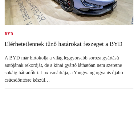
BYD
Elérhetetlennek tűnő határokat feszeget a BYD
A BYD már birtokolja a világ leggyorsabb sorozatgyártású
autójának rekordját, de a kínai gyártó láthatóan nem szeretne
sokáig hátradőlni. Luxusmárkája, a Yangwang ugyanis újabb
csúcsdöntésre készül…