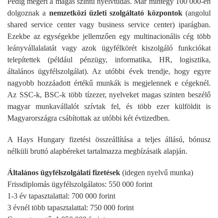
Pedig megéri a magas szintű nyelvtudás. Már mintegy 100 000-en
dolgoznak a
nemzetközi üzleti szolgáltató központok
(angolul
shared service center vagy business service center) iparágban.
Ezekbe az egységekbe jellemzően egy multinacionális cég több
leányvállalalatát vagy azok ügyfélkörét kiszolgáló funkciókat
telepítettek (például pénzügy, informatika, HR, logisztika,
általános ügyfélszolgálat). Az utóbbi évek trendje, hogy egyre
nagyobb hozzáadott értékű munkák is megjelennek e cégeknél.
Az SSC-k, BSC-k több tízezer, nyelveket magas szinten beszélő
magyar munkavállalót szívtak fel, és több ezer külföldit is
Magyarországra csábítottak az utóbbi két évtizedben.
A Hays Hungary fizetési összeállítása a teljes állású, bónusz
nélküli bruttó alapbéreket tartalmazza megbízásaik alapján.
Általános ügyfélszolgálati fizetések
(idegen nyelvű munka)
Frissdiplomás ügyfélszolgálatos: 550 000 forint
1-3 év tapasztalattal: 700 000 forint
3 évnél több tapasztalattal: 750 000 forint