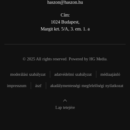
haszon@haszon.hu
Cím:
1024 Budapest,
Margit krt. 5/A, 3. em. 1. a
© 2025 All rights reserved. Powered by
HG Media
.
moderálási szabályzat
adatvédelmi szabályzat
médiaajánló
impresszum
ászf
akadálymentességi megfelelőségi nyilatkozat
Lap tetejére