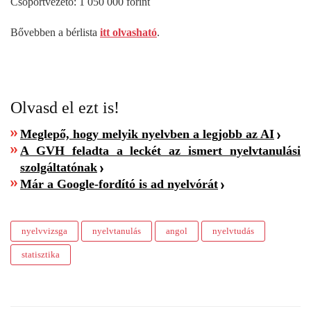
Csoportvezető: 1 050 000 forint
Bővebben a bérlista
itt olvasható
.
Olvasd el ezt is!
Meglepő, hogy melyik nyelvben a legjobb az AI
A GVH feladta a leckét az ismert nyelvtanulási
szolgáltatónak
Már a Google-fordító is ad nyelvórát
nyelvvizsga
nyelvtanulás
angol
nyelvtudás
statisztika