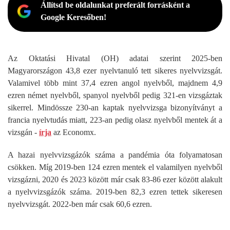
Állítsd be oldalunkat preferált forrásként a
Google Keresőben!
Az Oktatási Hivatal (OH) adatai szerint 2025-ben
Magyarországon 43,8 ezer nyelvtanuló tett sikeres nyelvvizsgát.
Valamivel több mint 37,4 ezren angol nyelvből, majdnem 4,9
ezren német nyelvből, spanyol nyelvből pedig 321-en vizsgáztak
sikerrel. Mindössze 230-an kaptak nyelvvizsga bizonyítványt a
francia nyelvtudás miatt, 223-an pedig olasz nyelvből mentek át a
vizsgán -
írja
az Economx.
A hazai nyelvvizsgázók száma a pandémia óta folyamatosan
csökken. Míg 2019-ben 124 ezren mentek el valamilyen nyelvből
vizsgázni, 2020 és 2023 között már csak 83-86 ezer között alakult
a nyelvvizsgázók száma. 2019-ben 82,3 ezren tettek sikeresen
nyelvvizsgát. 2022-ben már csak 60,6 ezren.